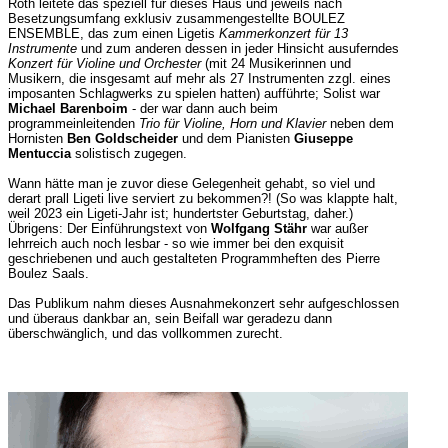
Roth leitete das speziell für dieses Haus und jeweils nach
Besetzungsumfang exklusiv zusammengestellte BOULEZ
ENSEMBLE, das zum einen Ligetis
Kammerkonzert für 13
Instrumente
und zum anderen dessen in jeder Hinsicht ausuferndes
Konzert für Violine und Orchester
(mit 24 Musikerinnen und
Musikern, die insgesamt auf mehr als 27 Instrumenten zzgl. eines
imposanten Schlagwerks zu spielen hatten) aufführte; Solist war
Michael Barenboim
- der war dann auch beim
programmeinleitenden
Trio für Violine, Horn und Klavier
neben dem
Hornisten
Ben Goldscheider
und dem Pianisten
Giuseppe
Mentuccia
solistisch zugegen.
Wann hätte man je zuvor diese Gelegenheit gehabt, so viel und
derart prall Ligeti live serviert zu bekommen?! (So was klappte halt,
weil 2023 ein Ligeti-Jahr ist; hundertster Geburtstag, daher.)
Übrigens: Der Einführungstext von
Wolfgang Stähr
war außer
lehrreich auch noch lesbar - so wie immer bei den exquisit
geschriebenen und auch gestalteten Programmheften des Pierre
Boulez Saals.
Das Publikum nahm dieses Ausnahmekonzert sehr aufgeschlossen
und überaus dankbar an, sein Beifall war geradezu dann
überschwänglich, und das vollkommen zurecht.