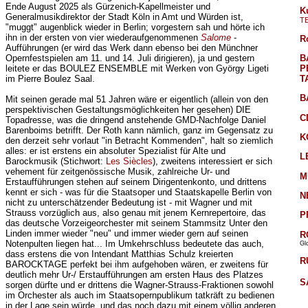
Ende August 2025 als Gürzenich-Kapellmeister und
K
Generalmusikdirektor der Stadt Köln in Amt und Würden ist,
T
"muggt" augenblick wieder in Berlin; vorgestern sah und hörte ich
ihn in der ersten von vier wiederaufgenommenen
Salome
-
R
Aufführungen (er wird das Werk dann ebenso bei den Münchner
B
Opernfestspielen am 11. und 14. Juli dirigieren), ja und gestern
P
leitete er das BOULEZ ENSEMBLE mit Werken von György Ligeti
T
im Pierre Boulez Saal.
B
Mit seinen gerade mal 51 Jahren wäre er eigentlich (allein von den
perspektivischen Gestaltungsmöglichkeiten her gesehen) DIE
C
Topadresse, was die dringend anstehende GMD-Nachfolge Daniel
Barenboims betrifft. Der Roth kann nämlich, ganz im Gegensatz zu
K
den derzeit sehr vorlaut "in Betracht Kommenden", halt so ziemlich
alles: er ist erstens ein absoluter Spezialist für Alte und
L
Barockmusik (Stichwort:
Les Siècles
), zweitens interessiert er sich
vehement für zeitgenössische Musik, zahlreiche Ur- und
M
Erstaufführungen stehen auf seinem Dirigentenkonto, und drittens
kennt er sich - was für die Staatsoper und Staatskapelle Berlin von
N
nicht zu unterschätzender Bedeutung ist - mit Wagner und mit
Strauss vorzüglich aus, also genau mit jenem Kernrepertoire, das
P
das deutsche Vorzeigeorchester mit seinem Stammsitz Unter den
Linden immer wieder "neu" und immer wieder gern auf seinen
R
Notenpulten liegen hat... Im Umkehrschluss bedeutete das auch,
Gl
dass erstens die von Intendant Matthias Schulz kreierten
R
BAROCKTAGE perfekt bei ihm aufgehoben wären, er zweitens für
deutlich mehr Ur-/ Erstaufführungen am ersten Haus des Platzes
S
sorgen dürfte und er drittens die Wagner-Strauss-Fraktionen sowohl
im Orchester als auch im Staatsopernpublikum tatkräft zu bedienen
in der Lage sein würde, und das noch dazu mit einem völlig anderen