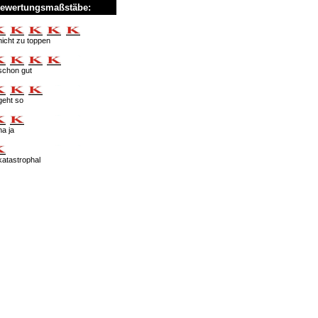
ewertungsmaßstäbe:
nicht zu toppen
schon gut
geht so
na ja
katastrophal