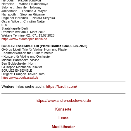
Herodes ... Nikolai Schukoff
Herodias ... Marina Prudenskaya
Salome ... Jennifer Holloway
Jochanaan ... Thomas J. Mayer
Narraboth ... Stephan Rügamer
Page der Herodias ... Natalia Skrycka
Oscar Wilde ... Christian Natter
u. a.
Staatskapelle Berlin
Premiere war am 4. März 2018.
Weitere Termine: 02., 07., 13.07.2023
https://www.staatsoper-berlin.de
BOULEZ ENSEMBLE LIII (Pierre Boulez Saal, 01.07.2023)
György Ligeti: Trio für Violine, Horn und Klavier
- Kammerkonzert für 13 Instrumente
- Konzert für Violine und Orchester
Michael Barenboim, Violine
Ben Goldscheider, Horn
Giuseppe Mentuccia, Klavier
BOULEZ ENSEMBLE
Dirigent: François-Xavier Roth
https://www.boulezsaal.de
Weitere Infos siehe auch:
https://fxroth.com/
https://www.andre-sokolowski.de
Konzerte
Leute
Musiktheater