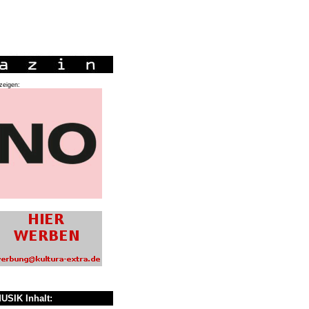
zeigen:
USIK Inhalt: