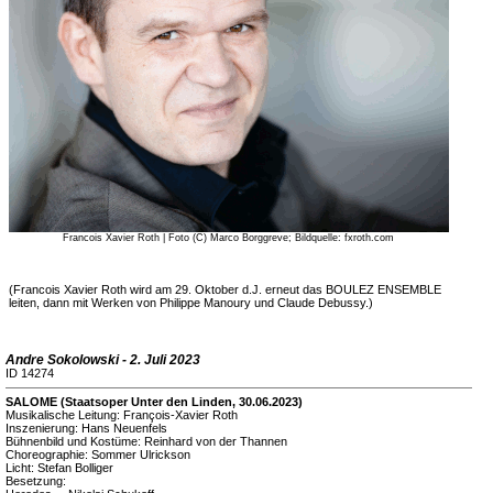
Francois Xavier Roth | Foto (C) Marco Borggreve; Bildquelle: fxroth.com
(Francois Xavier Roth wird am 29. Oktober d.J. erneut das BOULEZ ENSEMBLE
leiten, dann mit Werken von Philippe Manoury und Claude Debussy.)
Andre Sokolowski - 2. Juli 2023
ID 14274
SALOME (Staatsoper Unter den Linden, 30.06.2023)
Musikalische Leitung: François-Xavier Roth
Inszenierung: Hans Neuenfels
Bühnenbild und Kostüme: Reinhard von der Thannen
Choreographie: Sommer Ulrickson
Licht: Stefan Bolliger
Besetzung: