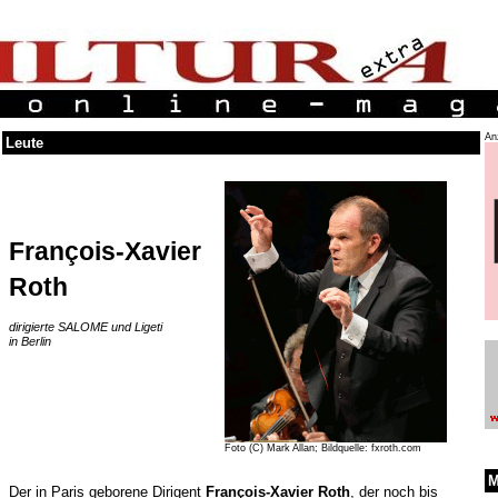
An
Leute
François-Xavier
Roth
dirigierte SALOME und Ligeti
in Berlin
Foto (C) Mark Allan; Bildquelle: fxroth.com
M
Der in Paris geborene Dirigent
François-Xavier Roth
, der noch bis