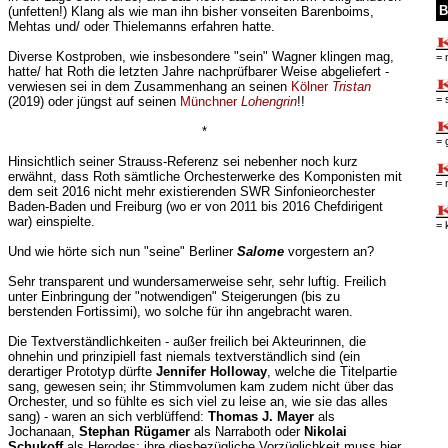
B
(unfetten!) Klang als wie man ihn bisher vonseiten Barenboims,
Mehtas und/ oder Thielemanns erfahren hatte.
Diverse Kostproben, wie insbesondere "sein" Wagner klingen mag,
= 
hatte/ hat Roth die letzten Jahre nachprüfbarer Weise abgeliefert -
verwiesen sei in dem Zusammenhang an seinen
Kölner
Tristan
= 
(2019) oder jüngst auf seinen
Münchner
Lohengrin
!!
*
= 
Hinsichtlich seiner Strauss-Referenz sei nebenher noch kurz
erwähnt, dass Roth sämtliche Orchesterwerke des Komponisten mit
= 
dem seit 2016 nicht mehr existierenden SWR Sinfonieorchester
Baden-Baden und Freiburg (wo er von 2011 bis 2016 Chefdirigent
war) einspielte.
= 
Und wie hörte sich nun "seine" Berliner
Salome
vorgestern an?
Sehr transparent und wundersamerweise sehr, sehr luftig. Freilich
unter Einbringung der "notwendigen" Steigerungen (bis zu
berstenden Fortissimi), wo solche für ihn angebracht waren.
Die Textverständlichkeiten - außer freilich bei Akteurinnen, die
ohnehin und prinzipiell fast niemals textverständlich sind (ein
derartiger Prototyp dürfte
Jennifer Holloway
, welche die Titelpartie
sang, gewesen sein; ihr Stimmvolumen kam zudem nicht über das
Orchester, und so fühlte es sich viel zu leise an, wie sie das alles
sang) - waren an sich verblüffend:
Thomas J. Mayer
als
Jochanaan,
Stephan Rügamer
als Narraboth oder
Nikolai
Schukoff
als Herodes; ihre diesbezügliche Vorzüglichkeit muss hier