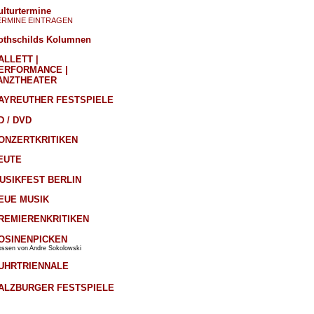
ulturtermine
ERMINE EINTRAGEN
othschilds Kolumnen
ALLETT |
ERFORMANCE |
ANZTHEATER
AYREUTHER FESTSPIELE
D / DVD
ONZERTKRITIKEN
EUTE
USIKFEST BERLIN
EUE MUSIK
REMIERENKRITIKEN
OSINENPICKEN
ossen von Andre Sokolowski
UHRTRIENNALE
ALZBURGER FESTSPIELE