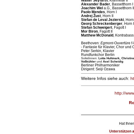
Walter Seyfarth
, Klarinette II
Alexander Bader
, Bassetthorn I
Joachim Wel
a.G., Bassetthorn I
Paolo Mendes
, Horn I
Andrej Žust
, Horn II
Stefan de Leval Jezierski
, Horn 
Georg Schreckenberger
, Horn 
Stefan Schweigert
, Fagott I
Mor Biron
, Fagott II
Matthew McDonald
, Kontrabass
Beethoven:
Egmont
-Ouvertüre f-
- Fantasie für Klavier, Chor und 
Peter Serkin, Klavier
Rundfunkchor Berlin
SolistInnen:
Lotta Hultmark, Christin
Voßkühler
und
Axel Scheidig
Berliner Philharmoniker
Dirigent: Seiji Ozawa
Weitere Infos siehe auch:
h
http://ww
Ro
Hat Ihnen
Unterstützen