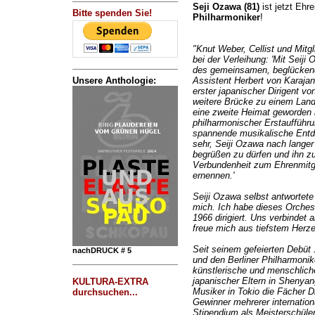
Seji Ozawa (81)
ist jetzt Ehr
Bitte spenden Sie!
Philharmoniker
!
"Knut Weber, Cellist und Mitg
bei der Verleihung: 'Mit Seiji
des gemeinsamen, beglückend
Unsere Anthologie:
Assistent Herbert von Karajans
erster japanischer Dirigent vo
weitere Brücke zu einem Land
eine zweite Heimat geworden is
philharmonischer Erstaufführ
spannende musikalische Entde
sehr, Seiji Ozawa nach langer
begrüßen zu dürfen und ihn z
Verbundenheit zum Ehrenmitgli
ernennen.'
Seiji Ozawa selbst antwortete 
mich. Ich habe dieses Orches
1966 dirigiert. Uns verbindet 
freue mich aus tiefstem Herze
Seit seinem gefeierten Debüt
nachDRUCK # 5
und den Berliner Philharmonik
künstlerische und menschlich
japanischer Eltern in Shenyan
KULTURA-EXTRA
Musiker in Tokio die Fächer D
durchsuchen...
Gewinner mehrerer internatio
Stipendium als Meisterschüler