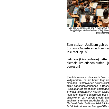
Vor der Generalprobe am 7. April 2016 ha
langjährigen Verbundenheit - Seiji Oz
aufgenommen
Zum stolzen Jubiläum gab es 
Egmont
-Ouvertüre und die Fan
in c-Moll op. 80.
Letztere (
Chorfantasie
) hatte 
niemals live erleben dürfen - 
gewesen!
[Freilich kannte er das Werk "von f
völlig andern Text als heutzutage ab
man den Dichterworten seines eins
agiert habenden Johannes R. Beche
"Seid gegrüßt, lasst euch empfange
ist noch voll Bangen,/ Wolken dicht
man auch heute, schätze ich, besti
altbackene Text von Christoph Kuff
auch nicht verheerend-übler als di
"Schmeichelnd hold und lieblich kl
Schönheitssinn entschwingen/ Blumen