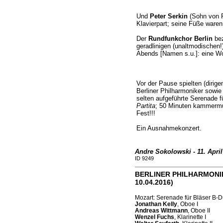
Und
Peter Serkin
(Sohn von R
Klavierpart; seine Füße waren
Der
Rundfunkchor Berlin
bez
geradlinigen (unaltmodischen!
Abends [Namen s.u.]: eine W
Vor der Pause spielten (dirige
Berliner Philharmoniker sowie
selten aufgeführte Serenade f
Partita
; 50 Minuten kammermus
Fest!!!
Ein Ausnahmekonzert.
Andre Sokolowski - 11. April
ID 9249
BERLINER PHILHARMONIKE
10.04.2016)
Mozart: Serenade für Bläser B-
Jonathan Kelly
, Oboe I
Andreas Wittmann
, Oboe II
Wenzel Fuchs
, Klarinette I