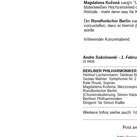
Magdalena Kožená
sang's
"U
blütenweißen Hochzeitskleid d
Attitüde - mehr denn was für 
Der
Rundfunkchor Berlin
san
vorzustellen, dass er hiermit 
würde.
Irritierender Konzertabend.
Andre Sokolowski - 1. Febru
ID 8406
BERLINER PHILHARMONIKER (Ph
Helmut Lachenmann:
Tableau fü
Gustav Mahler: Symphonie Nr. 2
Kate Royal, Sopran
Magdalena Kožená, Mezzosopr
Rundfunkchor Berlin
(Choreinstudierung: Simon Hals
Berliner Philharmoniker
Dirigent: Sir Simon Rattle
Weitere Infos siehe auch:
h
Post a