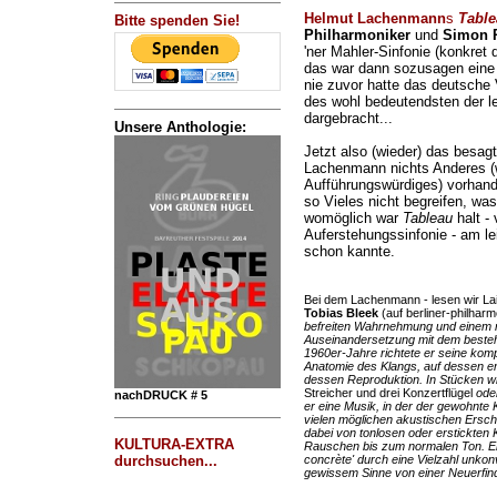
Helmut Lachenmann
s
Table
Bitte spenden Sie!
Philharmoniker
und
Simon R
'ner Mahler-Sinfonie (konkret 
das war dann sozusagen eine
nie zuvor hatte das deutsche 
des wohl bedeutendsten der 
dargebracht...
Unsere Anthologie:
Jetzt also (wieder) das besag
Lachenmann nichts Anderes (w
Aufführungswürdiges) vorhand
so Vieles nicht begreifen, wa
womöglich war
Tableau
halt -
Auferstehungssinfonie - am lei
schon kannte.
Bei dem Lachenmann - lesen wir La
Tobias Bleek
(auf berliner-philharm
befreiten Wahrnehmung und einem n
Auseinandersetzung mit dem besteh
1960er-Jahre richtete er seine kom
Anatomie des Klangs, auf dessen en
dessen Reproduktion. In Stücken w
Streicher und drei Konzertflügel
ode
nachDRUCK # 5
er eine Musik, in der der gewohnte 
vielen möglichen akustischen Ersch
dabei von tonlosen oder erstickten 
KULTURA-EXTRA
Rauschen bis zum normalen Ton. Er
durchsuchen...
concrète' durch eine Vielzahl unkon
gewissem Sinne von einer Neuerfin