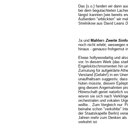
Das [s.o.] fanden wir dann auc
bei dem begutachteten Lache
längst kannten [wie bereits er
Außerdem "erblickten" wir me
Strelnikow aus David Leans
D
Ja und
Mahler
s
Zweite Sinfo
noch nicht erlebt; weswegen
hinaus - genauso frohgemut i
Etwas hollywoodartig und als
vor. In diesem Werk (das stark
Engelskitschmomenten hin und h
Zumutung für aufgeklärte Ath
Verstand (Gefahr!) in ein Une
unaufhaltsam suggestiv, dass
hüten müsste, diesem Epilept
ging diesem Angemahnten prom
Hörerschaft geriet natürlich s
wovon sie sich nach Verkling
orchestralen und vokalen Urge
wollte... Zum Vergleich nur: P
beinahe schon "verkühlte" Inte
der Staatskapelle Berlin) vera
Jahren mehr zum Denken als 
verkehrt ist.