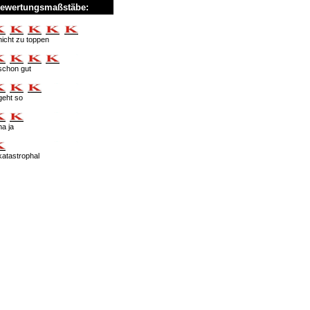
ewertungsmaßstäbe:
nicht zu toppen
schon gut
geht so
na ja
katastrophal