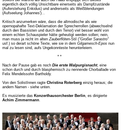
eigentlich doch völlig Unsichtbare einerseits als Dampfzustände
(Auferstehung Enkidus) und andrerseits als Weißblendungen
(Aufseelung Johannes')...
Kritisch anzumerken wäre, dass die altmodische als wie
opernopahafte Text-Deklamation der Sprecherrollen (abwechselnd
durch den Bassisten und durch den Tenor) viel besser wohl von
einem echten Schauspieler hätte geheutigt werden sollen; nein,
man muss ja nicht im alten
Zauberflöte
n-Stil (
"Großer Sarastro"
usf.) so derart schöne Texte, wie sie in dem
Gilgamesch-Epos
nun
mal zu lesen sind, aufs Ungekonnteste herunterleiern.
* *
Nach der Pause gab es noch
Die erste Walpurgisnacht
, eine
schon durch und durch blasphemisch zu nennende Chorballade von
Felix Mendelssohn Bartholdy.
Von den SolistInnen ragte
Christina Roterberg
einzig heraus; die
andern Namen - siehe unten.
Es musizierte das
Konzerthausorchester Berlin
, es dirigierte
Achim Zimmermann
.