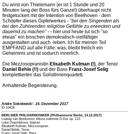
Du wirst von Thielemann (er ist 1 Stunde und 20
Minuten lang der Boss fürs Ganze!) überhaupt nicht
festgetuckert mit der Intention von Beethoven - dem
Schöpfer dieses Gipfelwerkes -
"bei den Singenden als
bei den Zuhörenden religiöse Gefühle zu erwecken und
dauernd zu machen"
- - hier und heute tut sich "so
etwas" ein bisschen demokratisch-vielfältiger
ausgestalten und auch -leben. Ich für meinen Teil
EMPFAND auf alle Fälle: was, bleibt freilich ein
Geheimnis und ist sodurch innerlich.
Die Mezzosopranistin
Elisabeth Kulman (!)
, der Tenor
Daniel Behle (!!)
und der Bass
Franz-Josef Selig
komplettierten das SolistInnenquartett.
Anhaltende Begeisterung.
Andre Sokolowski - 16. Dezember 2017
ID 10428
BERLINER PHILHARMONIKER (Philharmonie Berlin, 14.12.2017)
Ludwig van Beethoven:
Missa solemnis
D-Dur op. 123
Luba Orgonášová, Sopran
Elisabeth Kulman, Mezzosopran
Daniel Behle, Tenor
Franz-Josef Selig, Bass