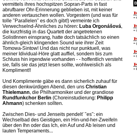
B
vermittels ihres hochspitzen Sopran-Parts in fast
abrufbarer Ohr-Erinnerung geblieben ist, mit keiner
anderen vertauschen wollen. Vorgestern (und was für
= 
tolle "Parallelen" es doch gibt!) vermeinte ich
Verwechselnd-Ähnliches zu hören:
Luba Orgonášová
,
= 
die kurzfristig in das Quartett der angetretenen
SolistInnen einsprang, hatte doch tatsächlich so einen
ähnlich-gleich klingenden Sound wie ihrer Zeit
= 
Tomowa-Sintow! Und das nicht nur punktuell, was
meiner Idividual-Höre glatt auffiel, sondern bis zum
= 
Schluss hin irgendwie vorhanden - - hoffentlich versteht
sie, falls sie das jetzt lesen sollte, wohlweislich als
= 
Kompliment!!
Und Komplimente gäbe es dann sicherlich zuhauf für
diesen denkwürdigen Abend, den uns
Christian
Thielemann
, die Philharmoniker und der grandiose
Rundfunkchor Berlin
(Choreinstudierung:
Philipp
Ahmann
) schenken sollten.
Zwischen Dies- und Jenseits pendelt' "es": ein
Wechselbad des Geistigen, ein Hin-und-her-Zweifeln
über den Ihn oder das Ich, ein Auf und Ab leisen und
lauten Temperaments...