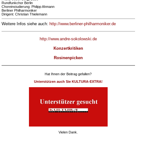
Rundfunkchor Berlin
Choreinstudierung: Philipp Ahmann
Berliner Philharmoniker
Dirigent: Christian Thielemann
Weitere Infos siehe auch:
http://www.berliner-philharmoniker.de
http://www.andre-sokolowski.de
Konzertkritiken
Rosinenpicken
Hat Ihnen der Beitrag gefallen?
Unterstützen auch Sie KULTURA-EXTRA!
Vielen Dank.