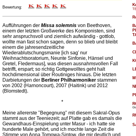
K
Bewertung:
T
R
Aufführungen der
Missa solemnis
von Beethoven,
B
P
einem der letzten Großwerke des Komponisten, sind
T
sehr anspruchsvoll und ziemlich aufwändig - gottlob,
wollte man fast schon sagen, denn so blieb und bleibt
B
einem die jahresendzeitliche
C
Wiederablutschungsmanie [ich sag' nur
Weihnachtsoratorium, Neunte Sinfonie, Hänsel und
K
Gretel, Fledermaus], was diesen ausnahmsvollen Fall
betrifft, erspart; so richtig Gottgewolltes geht halt
L
hochdimensional über Routiniges hinaus. Die letzten
M
Darbietungen der
Berliner Philharmoniker
stammen
von 2002 (Harnoncourt), 2007 (Haitink) und 2012
N
(Blomstedt).
P
*
R
Gl
Meine allererste "Begegnung" mit diesem Sakral-Opus
R
stammt aus der Teeniezeit; auf Platte gab es damals die
Gewandhaus-Einspielung unter Masur - ich hatte sie
S
hunderte Male gehört, und ich mochte lange Zeit die
Stimme von Anna Tomowa-Sintow, die mir deutlich und