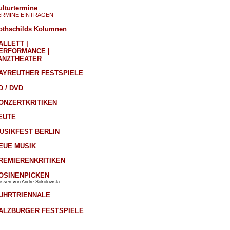
ulturtermine
ERMINE EINTRAGEN
othschilds Kolumnen
ALLETT |
ERFORMANCE |
ANZTHEATER
AYREUTHER FESTSPIELE
D / DVD
ONZERTKRITIKEN
EUTE
USIKFEST BERLIN
EUE MUSIK
REMIERENKRITIKEN
OSINENPICKEN
ossen von Andre Sokolowski
UHRTRIENNALE
ALZBURGER FESTSPIELE