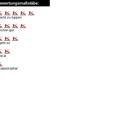
ewertungsmaßstäbe:
nicht zu toppen
schon gut
geht so
na ja
katastrophal