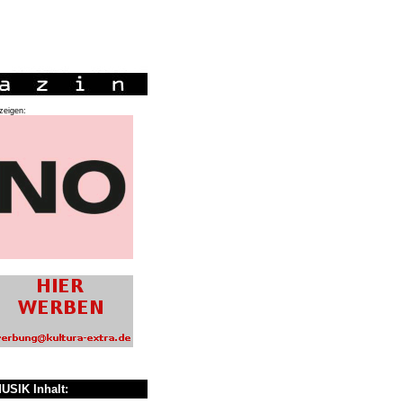
zeigen:
USIK Inhalt: