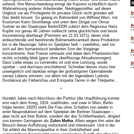
B
sehend. Ihre Menschwerdung erringt die Kaiserin schließlich durch
Wahrnehmung anderer, Arbeitender, Niedriggestellter, auf deren
Unglück sie als Privilegierte ihr privates Glück nicht gründen will.
= 
Das bleibt brisant. So gelang im Bühnenbild von Wilfried Werz, mit
Kostümen Karin Strombergs und unter dem Dirigat von Otmar
Suitner an der Staatsoper Berlin/DDR zuletzt dem Regisseur Harry
= 
Kupfer vor genau 46 Jahren vielleicht seine glücklichste und beste
Inszenierung überhaupt (Premiere am 21.03.1971), deren vital
einleuchtende und berührende Bühnenwirksamkeit diese Produktion
= 
bis in die Neunziger Jahre im Spielplan hielt – zweifellos, weil sie
sich auf den humanistisch tendierten Sinn der Vorgänge
konzentrierte, ihrer Poesie vertraute und dabei dem Phantastischen
= 
nichts schuldig blieb (ganz ohne überflüssige Aktualisierungen).
Dass Liebe etwas zu Lernendes ist und eine Leistung, wurde
spürbar – und durchaus erschütternd. Schreiber dieses muss hier
= 
unweigerlich und dankbar einige der großartigsten Opernabende
seines Lebens erinnern, vor allem mit der legendären Ludmila
Dvořaková als Färbersfrau und Enriquèta Tarres in der Titelpartie…
*
Hundert Jahre nach Abschluss der Partitur (die Uraufführung konnte
erst nach dem Krieg, 1919, stattfinden, und zwar in Wien; Berlin
folgte bereits 1920!) steht
Die Frau ohne Schatten
nun wieder in
einer Neuproduktion auf dem Spielplan der Berliner Staatsoper –
aber nicht auf ihrer Bühne, sondern der des Schillertheaters, dirigiert
von keinem Geringeren als
Zubin Metha
. Allein wegen ihm wäre der
Besuch dieser Aufführung verlockend und interessant. Und in der
Tat erfährt die Mammutpartitur in ihrer Zerklüftetheit und