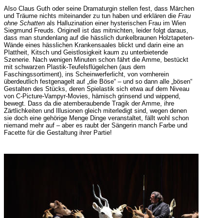
Also Claus Guth oder seine Dramaturgin stellen fest, dass Märchen
und Träume nichts miteinander zu tun haben und erklären die
Frau
ohne Schatten
als Halluzination einer hysterischen Frau im Wien
Siegmund Freuds. Originell ist das mitnichten, leider folgt daraus,
dass man stundenlang auf die hässlich dunkelbraunen Holztapeten-
Wände eines hässlichen Krankensaales blickt und darin eine an
Plattheit, Kitsch und Geistlosigkeit kaum zu unterbietende
Szenerie. Nach wenigen Minuten schon fährt die Amme, bestückt
mit schwarzen Plastik-Teufelsflügelchen (aus dem
Faschingssortiment), ins Scheinwerferlicht, von vornherein
überdeutlich festgenagelt auf „die Böse“ – und so dann alle „bösen“
Gestalten des Stücks, deren Spielastik sich etwa auf dem Niveau
von C-Picture-Vampyr-Movies, hämisch grinsend und wippend,
bewegt. Dass da die atemberaubende Tragik der Amme, ihre
Zärtlichkeiten und Illusionen gleich miterledigt sind, wegen denen
sie doch eine gehörige Menge Dinge veranstaltet, fällt wohl schon
niemand mehr auf – aber es raubt der Sängerin manch Farbe und
Facette für die Gestaltung ihrer Partie!