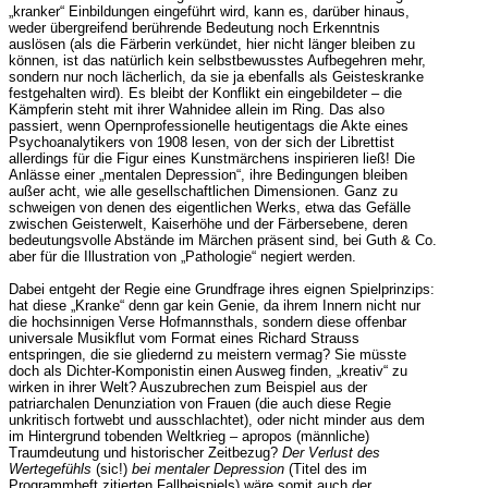
„kranker“ Einbildungen eingeführt wird, kann es, darüber hinaus,
weder übergreifend berührende Bedeutung noch Erkenntnis
auslösen (als die Färberin verkündet, hier nicht länger bleiben zu
können, ist das natürlich kein selbstbewusstes Aufbegehren mehr,
sondern nur noch lächerlich, da sie ja ebenfalls als Geisteskranke
festgehalten wird). Es bleibt der Konflikt ein eingebildeter – die
Kämpferin steht mit ihrer Wahnidee allein im Ring. Das also
passiert, wenn Opernprofessionelle heutigentags die Akte eines
Psychoanalytikers von 1908 lesen, von der sich der Librettist
allerdings für die Figur eines Kunstmärchens inspirieren ließ! Die
Anlässe einer „mentalen Depression“, ihre Bedingungen bleiben
außer acht, wie alle gesellschaftlichen Dimensionen. Ganz zu
schweigen von denen des eigentlichen Werks, etwa das Gefälle
zwischen Geisterwelt, Kaiserhöhe und der Färbersebene, deren
bedeutungsvolle Abstände im Märchen präsent sind, bei Guth & Co.
aber für die Illustration von „Pathologie“ negiert werden.
Dabei entgeht der Regie eine Grundfrage ihres eignen Spielprinzips:
hat diese „Kranke“ denn gar kein Genie, da ihrem Innern nicht nur
die hochsinnigen Verse Hofmannsthals, sondern diese offenbar
universale Musikflut vom Format eines Richard Strauss
entspringen, die sie gliedernd zu meistern vermag? Sie müsste
doch als Dichter-Komponistin einen Ausweg finden, „kreativ“ zu
wirken in ihrer Welt? Auszubrechen zum Beispiel aus der
patriarchalen Denunziation von Frauen (die auch diese Regie
unkritisch fortwebt und ausschlachtet), oder nicht minder aus dem
im Hintergrund tobenden Weltkrieg – apropos (männliche)
Traumdeutung und historischer Zeitbezug?
Der Verlust des
Wertegefühls
(sic!)
bei mentaler Depression
(Titel des im
Programmheft zitierten Fallbeispiels) wäre somit auch der