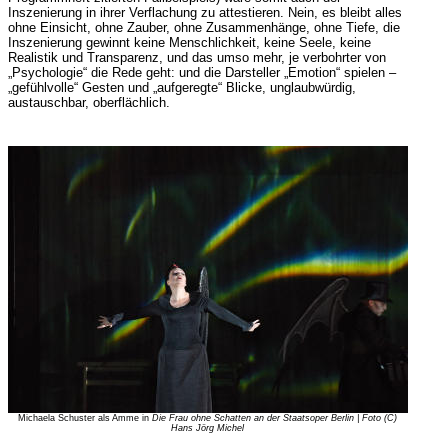
Inszenierung in ihrer Verflachung zu attestieren. Nein, es bleibt alles
ohne Einsicht, ohne Zauber, ohne Zusammenhänge, ohne Tiefe, die
Inszenierung gewinnt keine Menschlichkeit, keine Seele, keine
Realistik und Transparenz, und das umso mehr, je verbohrter von
„Psychologie“ die Rede geht: und die Darsteller „Emotion“ spielen –
„gefühlvolle“ Gesten und „aufgeregte“ Blicke, unglaubwürdig,
austauschbar, oberflächlich.
Michaela Schuster als Amme in
Die Frau ohne Schatten
an der Staatsoper Berlin | Foto (C)
Hans Jörg Michel