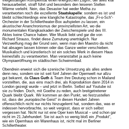
vielgestaltigen Komplexität einen energischen Zugriff, der alles klar
herausarbeitet, straff führt und besonders den leiseren Stellen
Wärme verleiht. Nein, das Desaster hat weder Metha zu
verantworten noch die exzellente
Staatskapelle
: sondern es ist und
bleibt schlechterdings eine klangliche Katastrophe, das „Fr-o-Sch“-
Orchester in der Schillertheater-Box aufspielen zu lassen, ein
akustischer Ananchronismus der provinziellsten Art, wo die
monumentalen Klangkaskaden der Zwischenspiele und des III.
Aktes keine Chance haben. Wer Musik liebt und gar die von
Richard Strauss, findet diese Zumutung unerträglich. Nur
Verzweiflung mag der Grund sein, wenn man den Maestro da nicht
hat absagen lassen können oder das Ganze weiter verschieben.
Musikalisch und künstlerisch ist ein solches Werk in diesem Haus
keinesfalls zu verantworten. Man veranstaltet ja auch keine
Olympiaeröffnung im städtischen Schwimmbad.
Obendrein erweist sich die szenische Umsetzung als alles andere
denn neu, sondern sie ist seit fünf Jahren der Opernwelt nur allzu
gut bekannt, da
Claus Guth
& Team ihre Deutung schon in Mailand
vorstellten, die, aus eins mach drei, als Koproduktion dann 2014 in
London gezeigt wurde – und jetzt in Berlin. Selbst auf Youtube ist
sie zu finden. Doch, mit Goethe zu reden, auch breitgetretener
Quark bleibt Quark. Wir kommen an den Punkt, wo festzustellen
ist, dass der „europäische Geist“ in diesen Hundert Jahren
offensichtlich nicht nur nichts hinzugelernt hat, sondern das, was er
indessen hervorbrachte, so weit vergisst, dass er sich selbst
vergessen hat. Nicht nur ist eine Oper kein Musical – und schon gar
nicht im 21.Jahrhundert. Sie ist auch so wenig bloß ein „Produkt“,
wie ein Opernhaus ein Warenhaus ist, nicht mal im Berliner
Schillertheater.