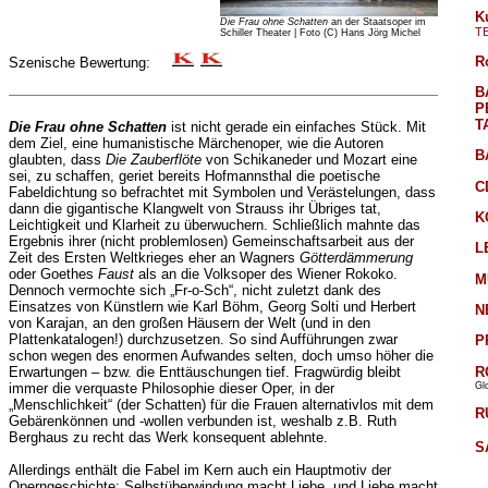
K
Die Frau ohne Schatten
an der Staatsoper im
T
Schiller Theater | Foto (C) Hans Jörg Michel
R
Szenische Bewertung:
B
P
T
Die Frau ohne Schatten
ist nicht gerade ein einfaches Stück. Mit
dem Ziel, eine humanistische Märchenoper, wie die Autoren
B
glaubten, dass
Die Zauberflöte
von Schikaneder und Mozart eine
sei, zu schaffen, geriet bereits Hofmannsthal die poetische
C
Fabeldichtung so befrachtet mit Symbolen und Verästelungen, dass
dann die gigantische Klangwelt von Strauss ihr Übriges tat,
K
Leichtigkeit und Klarheit zu überwuchern. Schließlich mahnte das
Ergebnis ihrer (nicht problemlosen) Gemeinschaftsarbeit aus der
L
Zeit des Ersten Weltkrieges eher an Wagners
Götterdämmerung
oder Goethes
Faust
als an die Volksoper des Wiener Rokoko.
M
Dennoch vermochte sich „Fr-o-Sch“, nicht zuletzt dank des
Einsatzes von Künstlern wie Karl Böhm, Georg Solti und Herbert
N
von Karajan, an den großen Häusern der Welt (und in den
Plattenkatalogen!) durchzusetzen. So sind Aufführungen zwar
P
schon wegen des enormen Aufwandes selten, doch umso höher die
R
Erwartungen – bzw. die Enttäuschungen tief. Fragwürdig bleibt
Gl
immer die verquaste Philosophie dieser Oper, in der
„Menschlichkeit“ (der Schatten) für die Frauen alternativlos mit dem
R
Gebärenkönnen und -wollen verbunden ist, weshalb z.B. Ruth
Berghaus zu recht das Werk konsequent ablehnte.
S
Allerdings enthält die Fabel im Kern auch ein Hauptmotiv der
Operngeschichte: Selbstüberwindung macht Liebe, und Liebe macht