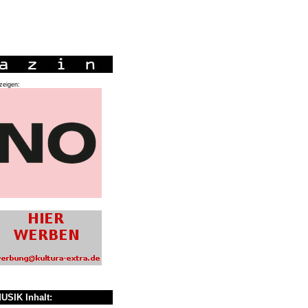
zeigen:
USIK Inhalt: