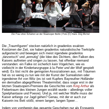
Die Frau ohne Schatten
an der Staatsoper Berlin | Foto (C) Hans Jörg Michel
Die „Traumfiguren“ stecken natürlich in gnadenlos exakten
Kostümen der Zeit, sie haben gnadenlos naturalistische Tierköpfe
aufgesteckt und bewegen sich meist irgendwie gnadenlos
„tänzerisch“ und „anmutig“ (die Idee des Dichters, den Falken des
Kaisers auftreten und singen zu lassen, hat offenbar niemand
verstanden: ein Falke ist sicherlich kein Vögelchen, wie es
vielleicht in der Kindertanzgruppe à la
Peter und der Wolf
gespielt
wird). Es löst nicht die geringsten Assoziationen aus, mit Träumen
hat es so wenig zu tun wie mit der Kunst der Surrealisten oder
irgendeiner Art von Witz (es ist seit Kupfers Bayreuther
Holländer
ein dermaßen abgegriffenes Theatermittel, dass sogar erst in der
letzten Staatsopern-Premiere die Geschichte vom
King Arthur
als
Fiebertraum des kleinen Jungen erzählt wurde – allerdings voller
Spielphantasie und Poesie). Und ja, mit welcher Waffe muss der
Kaiser anfangs zur Jagd gehen? Genau, mit der er auch zur
Kaiserin ins Bett stößt, einem langen, langen Speer…
Indem von vornherein das gesamte Geschehen nur als Erzeugnis