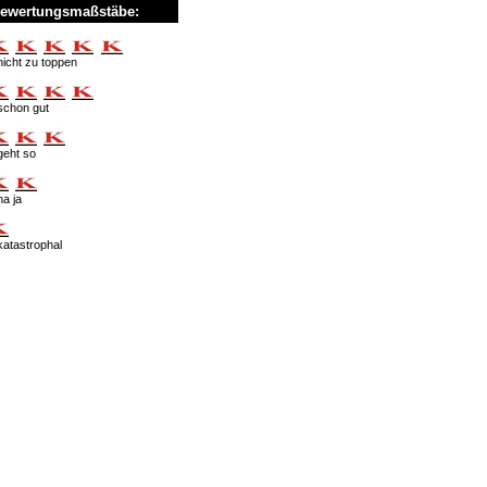
ewertungsmaßstäbe:
nicht zu toppen
schon gut
geht so
na ja
katastrophal