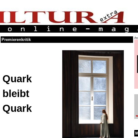
An
Premierenkritik
Quark
bleibt
Quark
M