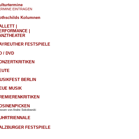
ulturtermine
ERMINE EINTRAGEN
othschilds Kolumnen
ALLETT |
ERFORMANCE |
ANZTHEATER
AYREUTHER FESTSPIELE
D / DVD
ONZERTKRITIKEN
EUTE
USIKFEST BERLIN
EUE MUSIK
REMIERENKRITIKEN
OSINENPICKEN
ossen von Andre Sokolowski
UHRTRIENNALE
ALZBURGER FESTSPIELE