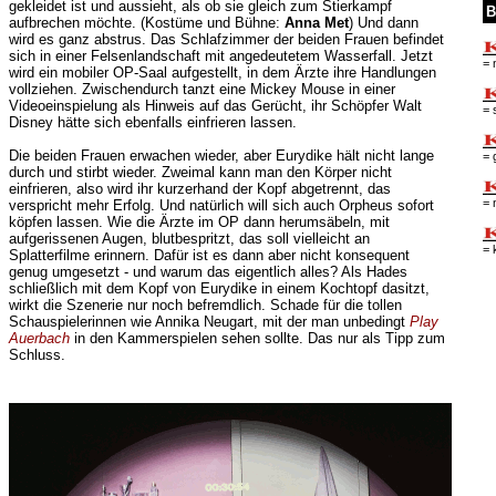
gekleidet ist und aussieht, als ob sie gleich zum Stierkampf
B
aufbrechen möchte. (Kostüme und Bühne:
Anna Met
) Und dann
wird es ganz abstrus. Das Schlafzimmer der beiden Frauen befindet
sich in einer Felsenlandschaft mit angedeutetem Wasserfall. Jetzt
= 
wird ein mobiler OP-Saal aufgestellt, in dem Ärzte ihre Handlungen
vollziehen. Zwischendurch tanzt eine Mickey Mouse in einer
Videoeinspielung als Hinweis auf das Gerücht, ihr Schöpfer Walt
= 
Disney hätte sich ebenfalls einfrieren lassen.
Die beiden Frauen erwachen wieder, aber Eurydike hält nicht lange
= 
durch und stirbt wieder. Zweimal kann man den Körper nicht
einfrieren, also wird ihr kurzerhand der Kopf abgetrennt, das
= 
verspricht mehr Erfolg. Und natürlich will sich auch Orpheus sofort
köpfen lassen. Wie die Ärzte im OP dann herumsäbeln, mit
aufgerissenen Augen, blutbespritzt, das soll vielleicht an
= 
Splatterfilme erinnern. Dafür ist es dann aber nicht konsequent
genug umgesetzt - und warum das eigentlich alles? Als Hades
schließlich mit dem Kopf von Eurydike in einem Kochtopf dasitzt,
wirkt die Szenerie nur noch befremdlich. Schade für die tollen
Schauspielerinnen wie Annika Neugart, mit der man unbedingt
Play
Auerbach
in den Kammerspielen sehen sollte. Das nur als Tipp zum
Schluss.