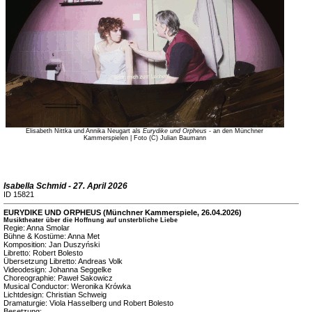
Elisabeth Nittka und Annika Neugart als
Eurydike und Orpheus
- an den Münchner
Kammerspielen | Foto (C) Julian Baumann
Isabella Schmid - 27. April 2026
ID 15821
EURYDIKE UND ORPHEUS (Münchner Kammerspiele, 26.04.2026)
Musiktheater über die Hoffnung auf unsterbliche Liebe
Regie: Anna Smolar
Bühne & Kostüme: Anna Met
Komposition: Jan Duszyński
Libretto: Robert Bolesto
Übersetzung Libretto: Andreas Volk
Videodesign: Johanna Seggelke
Choreographie: Paweł Sakowicz
Musical Conductor: Weronika Krówka
Lichtdesign: Christian Schweig
Dramaturgie: Viola Hasselberg und Robert Bolesto
Besetzung: