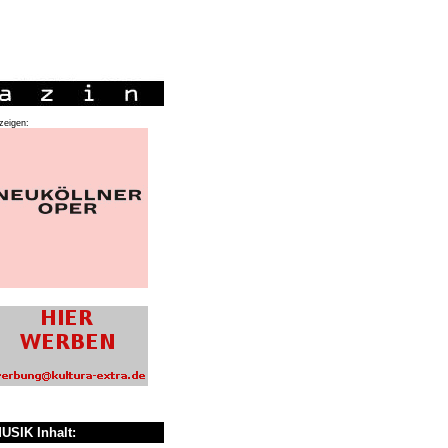
zeigen:
USIK Inhalt: