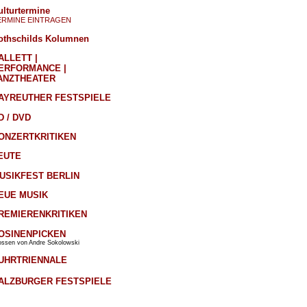
ulturtermine
ERMINE EINTRAGEN
othschilds Kolumnen
ALLETT |
ERFORMANCE |
ANZTHEATER
AYREUTHER FESTSPIELE
D / DVD
ONZERTKRITIKEN
EUTE
USIKFEST BERLIN
EUE MUSIK
REMIERENKRITIKEN
OSINENPICKEN
ossen von Andre Sokolowski
UHRTRIENNALE
ALZBURGER FESTSPIELE