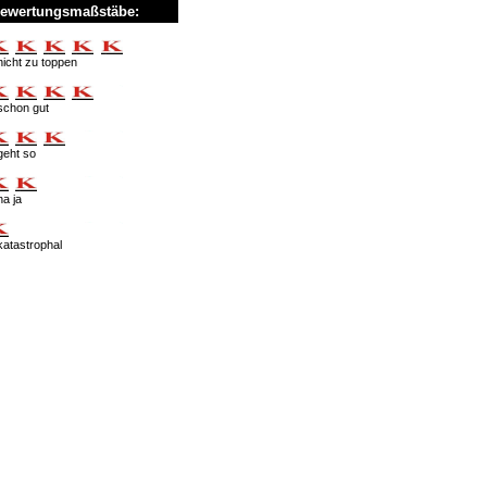
ewertungsmaßstäbe:
nicht zu toppen
schon gut
geht so
na ja
katastrophal