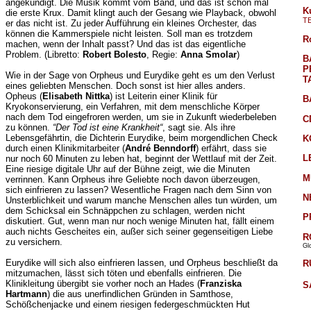
angekündigt. Die Musik kommt vom Band, und das ist schon mal
K
die erste Krux. Damit klingt auch der Gesang wie Playback, obwohl
T
er das nicht ist. Zu jeder Aufführung ein kleines Orchester, das
können die Kammerspiele nicht leisten. Soll man es trotzdem
R
machen, wenn der Inhalt passt? Und das ist das eigentliche
Problem. (Libretto:
Robert Bolesto
, Regie:
Anna Smolar
)
B
P
Wie in der Sage von Orpheus und Eurydike geht es um den Verlust
T
eines geliebten Menschen. Doch sonst ist hier alles anders.
Opheus (
Elisabeth Nittka
) ist Leiterin einer Klinik für
B
Kryokonservierung, ein Verfahren, mit dem menschliche Körper
nach dem Tod eingefroren werden, um sie in Zukunft wiederbeleben
C
zu können.
“Der Tod ist eine Krankheit“
, sagt sie. Als ihre
Lebensgefährtin, die Dichterin Eurydike, beim morgendlichen Check
K
durch einen Klinikmitarbeiter (
André Benndorff
) erfährt, dass sie
L
nur noch 60 Minuten zu leben hat, beginnt der Wettlauf mit der Zeit.
Eine riesige digitale Uhr auf der Bühne zeigt, wie die Minuten
M
verrinnen. Kann Orpheus ihre Geliebte noch davon überzeugen,
sich einfrieren zu lassen? Wesentliche Fragen nach dem Sinn von
N
Unsterblichkeit und warum manche Menschen alles tun würden, um
dem Schicksal ein Schnäppchen zu schlagen, werden nicht
P
diskutiert. Gut, wenn man nur noch wenige Minuten hat, fällt einem
auch nichts Gescheites ein, außer sich seiner gegenseitigen Liebe
R
zu versichern.
Gl
Eurydike will sich also einfrieren lassen, und Orpheus beschließt da
R
mitzumachen, lässt sich töten und ebenfalls einfrieren. Die
Klinikleitung übergibt sie vorher noch an Hades (
Franziska
S
Hartmann
) die aus unerfindlichen Gründen in Samthose,
Schößchenjacke und einem riesigen federgeschmückten Hut