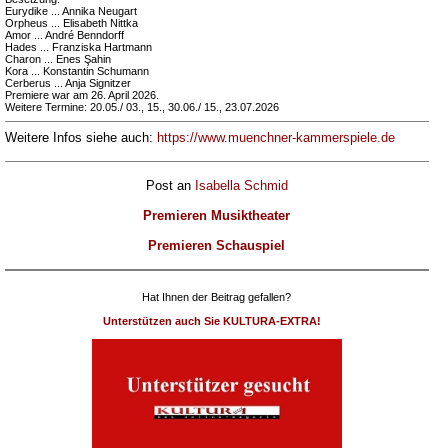
Eurydike ... Annika Neugart
Orpheus ... Elisabeth Nittka
Amor ... André Benndorff
Hades ... Franziska Hartmann
Charon ... Enes Şahin
Kora ... Konstantin Schumann
Cerberus ... Anja Signitzer
Premiere war am 26. April 2026.
Weitere Termine: 20.05./ 03., 15., 30.06./ 15., 23.07.2026
Weitere Infos siehe auch:
https://www.muenchner-kammerspiele.de
Post an
Isabella Schmid
Premieren Musiktheater
Premieren Schauspiel
Hat Ihnen der Beitrag gefallen?
Unterstützen auch Sie KULTURA-EXTRA!