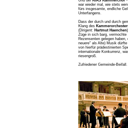
Und der
RIAS Kammerchor
-
war wieder mal, wie stets wen
fürs insgesamte, endliche Ge
Unterfangens.
Dass der durch und durch gem
Klang des
Kammerorchesters
(Dirigent:
Hartmut Haenchen
Züge in sich barg, vermochte 
Rezensenten gelegen haben, d
neuere" als Alte) Musik dürfte
von hierfür prädestinierten S
internationale Konkurrenz, was 
riesengroß.
Zufriedener Gemeinde-Beifall.