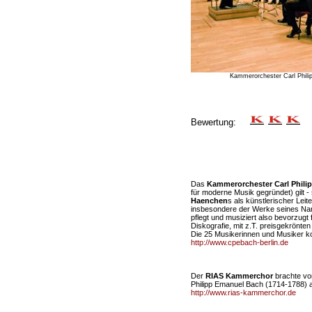
Kammerorchester Carl Phili
Bewertung:
Das
Kammerorchester Carl Phili
für moderne Musik gegründet) gilt -
Haenchen
s als künstlerischer Leite
insbesondere der Werke seines Na
pflegt und musiziert also bevorzugt
Diskografie, mit z.T. preisgekrönte
Die 25 Musikerinnen und Musiker ko
http://www.cpebach-berlin.de
Der
RIAS Kammerchor
brachte vo
Philipp Emanuel Bach (1714-1788) a
http://www.rias-kammerchor.de