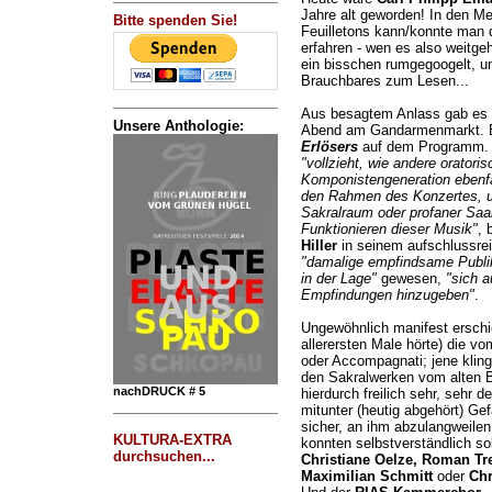
Jahre alt geworden! In den Me
Bitte spenden Sie!
Feuilletons kann/konnte man d
erfahren - wen es also weitgeh
ein bisschen rumgegoogelt, u
Brauchbares zum Lesen...
Aus besagtem Anlass gab es
Unsere Anthologie:
Abend am Gandarmenmarkt. 
Erlösers
auf dem Programm. D
"vollzieht, wie andere oratori
Komponistengeneration ebenfal
den Rahmen des Konzertes, und
Sakralraum oder profaner Saal
Funktionieren dieser Musik"
, 
Hiller
in seinem aufschlussre
"damalige empfindsame Publ
in der Lage"
gewesen,
"sich a
Empfindungen hinzugeben"
.
Ungewöhnlich manifest erschi
allerersten Male hörte) die v
oder Accompagnati; jene kling
den Sakralwerken vom alten B
nachDRUCK # 5
hierdurch freilich sehr, sehr d
mitunter (heutig abgehört) Gef
sicher, an ihm abzulangweilen
KULTURA-EXTRA
konnten selbstverständlich s
durchsuchen...
Christiane Oelze, Roman Tr
Maximilian Schmitt
oder
Chr