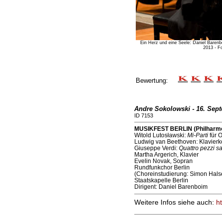
Ein Herz und eine Seele: Daniel Bar
2013 - F
Bewertung:
Andre Sokolowski - 16. Sep
ID 7153
MUSIKFEST BERLIN (Philharmon
Witold Lutosławski:
Mi-Parti
für O
Ludwig van Beethoven: Klavierko
Giuseppe Verdi:
Quattro pezzi sa
Martha Argerich, Klavier
Evelin Novak, Sopran
Rundfunkchor Berlin
(Choreinstudierung: Simon Hals
Staatskapelle Berlin
Dirigent: Daniel Barenboim
Weitere Infos siehe auch:
h