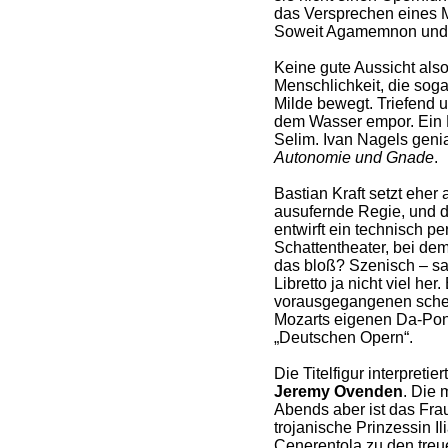
das Versprechen eines 
Soweit Agamemnon und 
Keine gute Aussicht also
Menschlichkeit, die sog
Milde bewegt. Triefend u
dem Wasser empor. Ein 
Selim. Ivan Nagels genia
Autonomie und Gnade
.
Bastian Kraft setzt eher 
ausufernde Regie, und d
entwirft ein technisch per
Schattentheater, bei dem
das bloß? Szenisch – sag
Libretto ja nicht viel her
vorausgegangenen sche
Mozarts eigenen Da-Pon
„Deutschen Opern“.
Die Titelfigur interpreti
Jeremy Ovenden
. Die 
Abends aber ist das Fra
trojanische Prinzessin Il
Cenerentola zu den treue