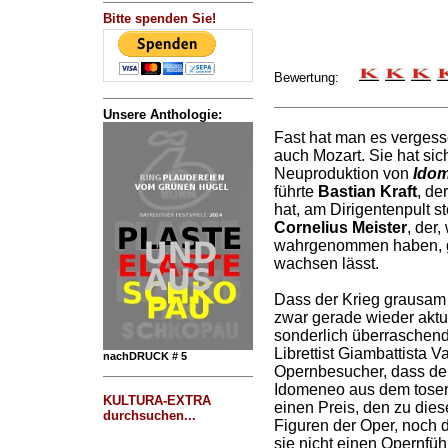
Bitte spenden Sie!
Bewertung:
Unsere Anthologie:
Fast hat man es vergess
auch Mozart. Sie hat sic
Neuproduktion von
Ido
führte
Bastian Kraft
, de
hat, am Dirigentenpult s
Cornelius Meister
, der,
wahrgenommen haben, g
wachsen lässt.
Dass der Krieg grausam i
zwar gerade wieder aktu
sonderlich überraschend
Librettist Giambattista V
nachDRUCK # 5
Opernbesucher, dass der
Idomeneo aus dem tosen
KULTURA-EXTRA
einen Preis, den zu die
durchsuchen...
Figuren der Oper, noch 
sie nicht einen Opernfüh