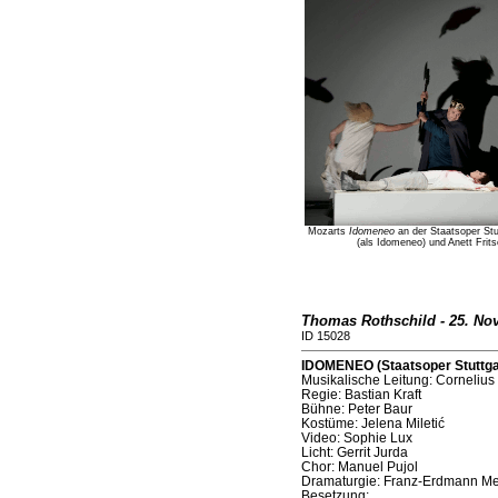
Mozarts
Idomeneo
an der Staatsoper Stutt
(als Idomeneo) und Anett Frit
Thomas Rothschild - 25. No
ID 15028
IDOMENEO (Staatsoper Stuttgar
Musikalische Leitung: Cornelius
Regie: Bastian Kraft
Bühne: Peter Baur
Kostüme: Jelena Miletić
Video: Sophie Lux
Licht: Gerrit Jurda
Chor: Manuel Pujol
Dramaturgie: Franz-Erdmann Me
Besetzung: