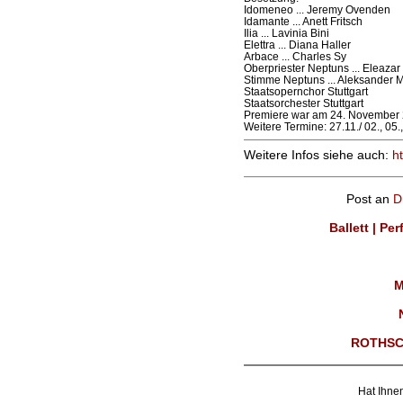
Idomeneo ... Jeremy Ovenden
Idamante ... Anett Fritsch
Ilia ... Lavinia Bini
Elettra ... Diana Haller
Arbace ... Charles Sy
Oberpriester Neptuns ... Eleaza
Stimme Neptuns ... Aleksander M
Staatsopernchor Stuttgart
Staatsorchester Stuttgart
Premiere war am 24. November 
Weitere Termine: 27.11./ 02., 05.
Weitere Infos siehe auch:
h
Post an
D
Ballett | Pe
M
ROTHSC
Hat Ihnen