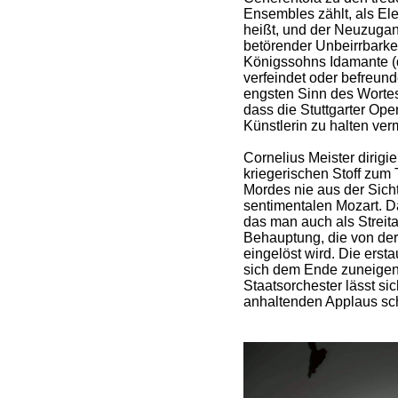
Ensembles zählt, als Elek
heißt, und der Neuzuga
betörender Unbeirrbarkei
Königssohns Idamante (d
verfeindet oder befreunde
engsten Sinn des Wortes,
dass die Stuttgarter Ope
Künstlerin zu halten ver
Cornelius Meister dirigi
kriegerischen Stoff zum 
Mordes nie aus der Sicht 
sentimentalen Mozart. D
das man auch als Streitax
Behauptung, die von der 
eingelöst wird. Die ersta
sich dem Ende zuneigen
Staatsorchester lässt s
anhaltenden Applaus sc