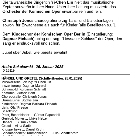
Die taiwanesiche Dirigentin
Yi-Chen Lin
hielt das musikalische
Zepter souverän in ihrer Hand. Unter ihrer Leitung musizierte das
Orchester der Komischen Oper
erwartbar rein und fein.
Christoph Jones
choreografierte zig Tanz- und Balletteinlagen
sowohl für Erwachsene als auch für Kinder [alle Beteiligten s.u.].
Dem
Kinderchor der Komischen Oper Berlin
(Einstudierung:
Dagmar Fiebach
) oblag der sog. "Dessauer Schluss" der Oper; den
sang er eindrucksvoll und schön.
Jubel über Jubel, wie bereits erwähnt.
Andre Sokolowski - 26. Januar 2025
ID 15119
HÄNSEL UND GRETEL (Schillertheater, 25.01.2025)
Musikalische Leitung: Yi-Chen Lin
Inszenierung: Dag­mar Man­zel
Bühnenbild: Kor­bin­ian Schmidt
Kostüme: Vic­to­ria Behr
Choreografie: Chris­toph Jo­nas
Dramaturgie: Sophie Jira
Kinderchor: Dag­mar Bar­ba­ra Fie­bach
Licht: Olaf Free­se
Besetzung:
Peter, Besenbinder ... Gün­ter Pa­pen­dell
Gertrud, Mutter ... Ulrike Helzel
Hänsel ... Su­san Zar­ra­bi
Gretel ... Al­ma Sa­dé
Knusperhexe ... Daniel Kirch
Sandmännchen/ Taumännchen ... Ju­lia Schaf­fen­rath