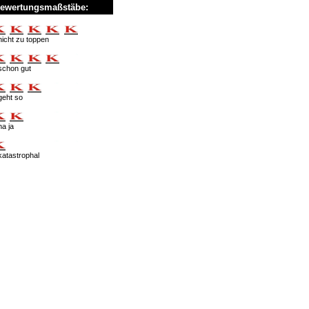
ewertungsmaßstäbe:
nicht zu toppen
schon gut
geht so
na ja
katastrophal