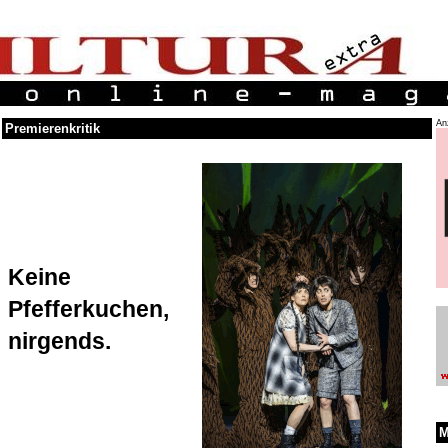
An
Premierenkritik
Keine
Pfefferkuchen,
nirgends.
M