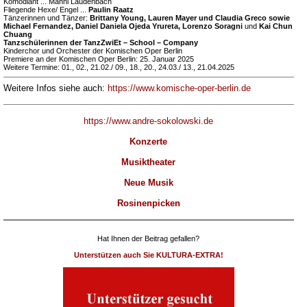
Komödiant ... Man­ni Lau­den­bach
Fliegende Hexe/ Engel ...
Pau­lin Raatz
Tänzerinnen und Tänzer:
Brit­tany Young, Lau­ren Ma­yer und Clau­dia Gre­co sowie
Mi­cha­el Fer­nan­dez, Da­niel­ Da­nie­la Oje­da­ Yru­reta, Lorenzo Soragni
und
Kai Chun
Chuang
Tanz­schü­ler­in­nen der TanzZwiEt – School – Company
Kin­der­chor­ und Orchester der­ Ko­misch­en Oper Ber­lin
Premiere an der Komischen Oper Berlin: 25. Januar 2025
Weitere Termine: 01., 02., 21.02./ 09., 18., 20., 24.03./ 13., 21.04.2025
Weitere Infos siehe auch:
https://www.komische-oper-berlin.de
https://www.andre-sokolowski.de
Konzerte
Musiktheater
Neue Musik
Rosinenpicken
Hat Ihnen der Beitrag gefallen?
Unterstützen auch Sie KULTURA-EXTRA!