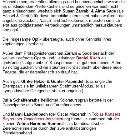
Hühnerbeinen; es fehlten allerdings und hochbedauerlicherweise die
es umkleidenden Pfefferkuchen, und so gesehen war auch nicht
ganz einleuchtend, weshalb sich
Susan Zarrabi & Alma Sadé
(als
Hänsel & Gretel) für diese Immobilie interessiert haben wollten - das
angebliche Zucker-, Nasch- und Schleckerwerk mussten sie sich
erst aus goldplastenen Verpackungen umständlich herausklauben;
abe egal.
Die insgesamte Optik überzeugte, auch ohne Kenntnis ihres
kopflastigen Überbaus.
Außer dem Protagonistenpärchen Zarrabi & Sadé bestach der
weltweit gefragte Opern- und Liedsänger
Daniel Kirch
als
großtantig "aufgespritzte" Knusperhexe - er gab hier seinem Affen
so richtig Zucker; und wir staunten nicht schlecht über diese neue
Facette, die er darstellerisch so drauf hat.
Auch gut:
Ulrike Helzel & Günter Papendell
(das ungleiche
Elternpaar; sie im unliebsamen Stiefmutter-Modus, er als
sympathischer Gelegenheitstrinker angelegt).
Julia Schaffenrath
s helllichter Koloratursopran betörte in der
Doppelpartie des Sand- und Taumännchens.
Und
Manni Laudenbach
(der Oscar Mazerath in
Tobias Kratzers
Bayreuther
Tannhäuser
-Inszenierung
) führte - zusammen mit der
kleinen
Wilma Hermine Rummel
- als komödiantischer
Zeremonienmeister durch den zweieinhalbstündigen
Premierenabend.