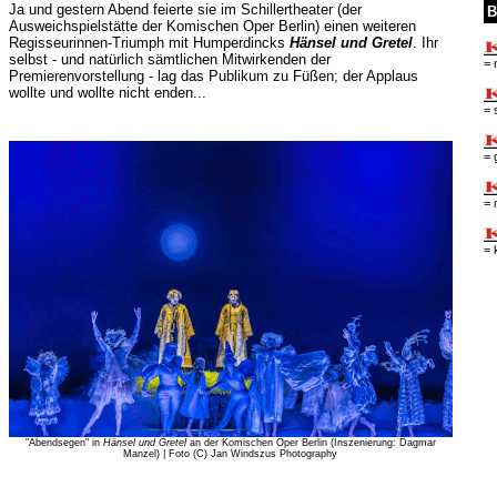
Ja und gestern Abend feierte sie im Schillertheater (der
B
Ausweichspielstätte der Komischen Oper Berlin) einen weiteren
Regisseurinnen-Triumph mit Humperdincks
Hänsel und Gretel
. Ihr
selbst - und natürlich sämtlichen Mitwirkenden der
= 
Premierenvorstellung - lag das Publikum zu Füßen; der Applaus
wollte und wollte nicht enden...
= 
= 
= 
= 
"Abendsegen" in
Hänsel und Gretel
an der Komischen Oper Berlin (Inszenierung: Dagmar
Manzel) | Foto (C) Jan Windszus Photography