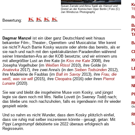
K
Susan Zarrabi und Alma Sadé als
Hänsel und
T
Gretel
an der Komischen Oper Berlin | Foto (C)
Jan Windszus Photography
R
Bewertung:
B
P
T
Dagmar Manzel
ist ein über ganz Deutschland weit hinaus
bekannter Film-, Theater-, Operetten- und Musicalstar. Wer kennt
B
sie nicht?! Auch Barrie Kosky wusste oder ahnte das bereits, als er
C
sie nach und nach mit den spektakulärsten Paraderollen während
seiner Intendanten-Ära an der KOB besetzte; und wir erinnern uns
K
mit allergrößter Lust an ihre Kate (in
Kiss me Kate
2008), ihre
Josepha Vogelhuber (im
Weißen Rössl
2010), ihre Golde (in
L
Anatevka
2017), ihre zwei Anna's (in den
Sieben Todsünden
2012),
ihre Madeleine de Faublas (im
Ball im Savoy
2013), ihre
Frau, die
M
weiß, was sie will
(2015), ihre
Cleopatra
(2016) oder ihren
Pierrot
Lunaire
(2020).
N
Sie war und bleibt die insgeheime Muse vom Kosky, und jüngst
P
legte sie dann noch mit Mrs. Nellie Lovett (in
Sweney Todd
) nach;
das bliebe uns noch nachzuholen, falls es irgendwann mit ihr wieder
R
gespielt würde.
Gl
R
Und so nahm es nicht Wunder, dass dem Kosky plötzlich einfiel,
dass sie ruhig mal selber inszenieren könnte - gesagt, getan: Mit
S
Pippi Langstrumpf
debütierte sie 2022 überaus erfolgreich als
Regisseurin.