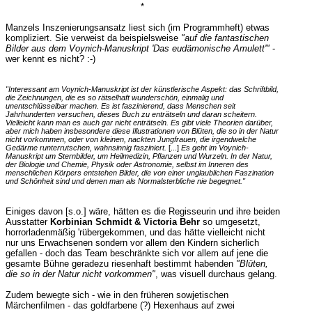
*
Manzels Inszenierungsansatz liest sich (im Programmheft) etwas
kompliziert. Sie verweist da beispielsweise
"auf die fantastischen
Bilder aus dem Voynich-Manuskript 'Das eudämonische Amulett'"
-
wer kennt es nicht? :-)
"Interessant am Voynich-Manuskript ist der künstlerische Aspekt: das Schriftbild,
die Zeichnungen, die es so rätselhaft wunderschön, einmalig und
unentschlüsselbar machen. Es ist faszinierend, dass Menschen seit
Jahrhunderten versuchen, dieses Buch zu enträtseln und daran scheitern.
Vielleicht kann man es auch gar nicht enträtseln. Es gibt viele Theorien darüber,
aber mich haben insbesondere diese Illustrationen von Blüten, die so in der Natur
nicht vorkommen, oder von kleinen, nackten Jungfrauen, die irgendwelche
Gedärme runterrutschen, wahnsinnig fasziniert.
[...]
Es geht im Voynich-
Manuskript um Sternbilder, um Heilmedizin, Pflanzen und Wurzeln. In der Natur,
der Biologie und Chemie, Physik oder Astronomie, selbst im Inneren des
menschlichen Körpers entstehen Bilder, die von einer unglaublichen Faszination
und Schönheit sind und denen man als Normalsterbliche nie begegnet."
Einiges davon [s.o.] wäre, hätten es die Regisseurin und ihre beiden
Ausstatter
Korbinian Schmidt & Victoria Behr
so umgesetzt,
horrorladenmäßig 'rübergekommen, und das hätte vielleicht nicht
nur uns Erwachsenen sondern vor allem den Kindern sicherlich
gefallen - doch das Team beschränkte sich vor allem auf jene die
gesamte Bühne geradezu riesenhaft bestimmt habenden
"Blüten,
die so in der Natur nicht vorkommen"
, was visuell durchaus gelang.
Zudem bewegte sich - wie in den früheren sowjetischen
Märchenfilmen - das goldfarbene (?) Hexenhaus auf zwei