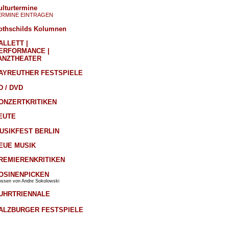
ulturtermine
ERMINE EINTRAGEN
othschilds Kolumnen
ALLETT |
ERFORMANCE |
ANZTHEATER
AYREUTHER FESTSPIELE
D / DVD
ONZERTKRITIKEN
EUTE
USIKFEST BERLIN
EUE MUSIK
REMIERENKRITIKEN
OSINENPICKEN
ossen von Andre Sokolowski
UHRTRIENNALE
ALZBURGER FESTSPIELE