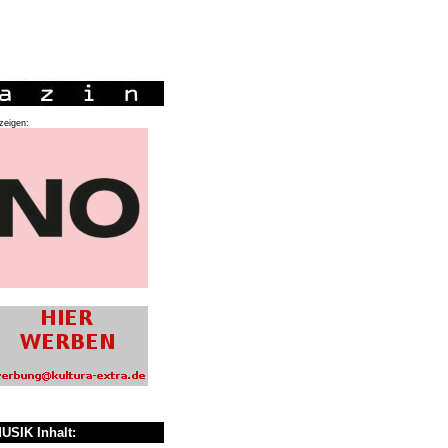
zeigen:
USIK Inhalt: