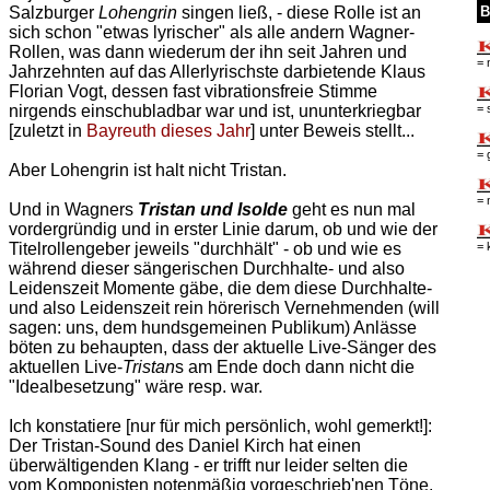
B
Salzburger
Lohengrin
singen ließ, - diese Rolle ist an
sich schon "etwas lyrischer" als alle andern Wagner-
Rollen, was dann wiederum der ihn seit Jahren und
= 
Jahrzehnten auf das Allerlyrischste darbietende Klaus
Florian Vogt, dessen fast vibrationsfreie Stimme
= 
nirgends einschubladbar war und ist, ununterkriegbar
[zuletzt in
Bayreuth dieses Jahr
] unter Beweis stellt...
= 
Aber Lohengrin ist halt nicht Tristan.
= 
Und in Wagners
Tristan und Isolde
geht es nun mal
vordergründig und in erster Linie darum, ob und wie der
= 
Titelrollengeber jeweils "durchhält" - ob und wie es
während dieser sängerischen Durchhalte- und also
Leidenszeit Momente gäbe, die dem diese Durchhalte-
und also Leidenszeit rein hörerisch Vernehmenden (will
sagen: uns, dem hundsgemeinen Publikum) Anlässe
böten zu behaupten, dass der aktuelle Live-Sänger des
aktuellen Live-
Tristan
s am Ende doch dann nicht die
"Idealbesetzung" wäre resp. war.
Ich konstatiere [nur für mich persönlich, wohl gemerkt!]:
Der Tristan-Sound des Daniel Kirch hat einen
überwältigenden Klang - er trifft nur leider selten die
vom Komponisten notenmäßig vorgeschrieb'nen Töne.