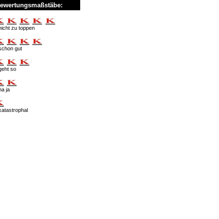
ewertungsmaßstäbe:
nicht zu toppen
schon gut
geht so
na ja
katastrophal