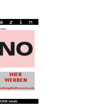
zeigen:
USIK Inhalt: