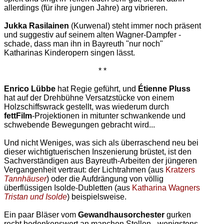
allerdings (für ihre jungen Jahre) arg vibrieren.
Jukka Rasilainen
(Kurwenal) steht immer noch präsent
und suggestiv auf seinem alten Wagner-Dampfer -
schade, dass man ihn in Bayreuth "nur noch"
Katharinas Kinderopern singen lässt.
* *
Enrico Lübbe
hat Regie geführt, und
Étienne Pluss
hat auf der Drehbühne Versatzstücke von einem
Holzschiffswrack gestellt, was wiederum durch
fettFilm
-Projektionen in mitunter schwankende und
schwebende Bewegungen gebracht wird...
Und nicht Weniges, was sich als überraschend neu bei
dieser wichtigtuerischen Inszenierung brüstet, ist den
Sachverständigen aus Bayreuth-Arbeiten der jüngeren
Vergangenheit vertraut: der Lichtrahmen (aus
Kratzers
Tannhäuser
) oder die Aufdrängung von völlig
überflüssigen Isolde-Dubletten (aus
Katharina Wagners
Tristan und Isolde
) beispielsweise.
Ein paar Bläser vom
Gewandhausorchester
gurken
recht bedenkenswert an manchen Stellen - wenigstens