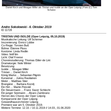
Daniel Kirch und Meagan Miller als
Tristan und Isolde
an der Oper Leipzig | Foto (C) Tom
Schulze
Andre Sokolowski - 6. Oktober 2019
ID 11728
TRISTAN UND ISOLDE (Oper Leipzig, 05.10.2019)
Musikalische Leitung: Ulf Schirmer
Inszenierung: Enrico Lübbe
Co-Regie: Torsten Buß
Bühne: Étienne Pluss
Kostüme: Linda Redlin
Video: fettFilm
Licht: Olaf Freese
Choreinstudierung: Thomas Eitler-de Lint
Dramaturgie: Nele Winter
Besetzung:
Isolde ... Meagan Miller
Tristan ... Daniel Kirch
König Marke ... Sebastian Pilgrim
Kurwenal ... Jukka Rasilainen
Melot ... Matthias Stier
Brangäne ... Barbara Kozelj
Ein Hirt ... Martin Petzold
Ein Steuermann ... Franz Xaver Schlecht
Ein junger Seemann ... Alvaro Zambrano
Herren des Chores der Oper Leipzig
Komparserie der Oper Leipzig
Gewandhausorchester Leipzig
Premiere war am 5. Oktober 2019.
Weitere Termine: 12.10. / 10.11.2019 // 14.03., 01.06.2020