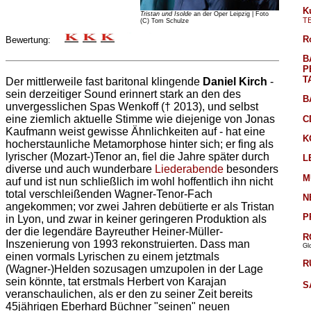
K
Tristan und Isolde
an der Oper Leipzig | Foto
T
(C) Tom Schulze
R
Bewertung:
B
P
T
Der mittlerweile fast baritonal klingende
Daniel Kirch
-
sein derzeitiger Sound erinnert stark an den des
B
unvergesslichen Spas Wenkoff († 2013), und selbst
eine ziemlich aktuelle Stimme wie diejenige von Jonas
C
Kaufmann weist gewisse Ähnlichkeiten auf - hat eine
K
hocherstaunliche Metamorphose hinter sich; er fing als
lyrischer (Mozart-)Tenor an, fiel die Jahre später durch
L
diverse und auch wunderbare
Liederabende
besonders
M
auf und ist nun schließlich im wohl hoffentlich ihn nicht
total verschleißenden Wagner-Tenor-Fach
N
angekommen; vor zwei Jahren debütierte er als Tristan
P
in Lyon, und zwar in keiner geringeren Produktion als
der die legendäre Bayreuther Heiner-Müller-
R
Inszenierung von 1993 rekonstruierten. Dass man
Gl
einen vormals Lyrischen zu einem jetztmals
R
(Wagner-)Helden sozusagen umzupolen in der Lage
sein könnte, tat erstmals Herbert von Karajan
S
veranschaulichen, als er den zu seiner Zeit bereits
45jährigen Eberhard Büchner "seinen" neuen