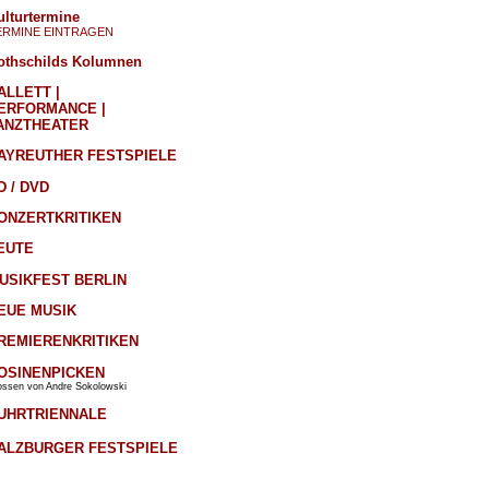
ulturtermine
ERMINE EINTRAGEN
othschilds Kolumnen
ALLETT |
ERFORMANCE |
ANZTHEATER
AYREUTHER FESTSPIELE
D / DVD
ONZERTKRITIKEN
EUTE
USIKFEST BERLIN
EUE MUSIK
REMIERENKRITIKEN
OSINENPICKEN
ossen von Andre Sokolowski
UHRTRIENNALE
ALZBURGER FESTSPIELE