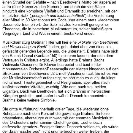
einen Strudel der Gefühle – nach Beethovens Motto per aspera ad
astra (über Steine zu den Sternen), um durch die vier Sätze
hindurch eine komplexe Vielfalt und Dramatik zu erreichen, mit der
im letzten Satz (
„energisch und leidenschaftlich“
) die Verdichtung
aller Mittel in 30 Variationen mit Coda über einem stets wiederholten
Bassmotiv triumphiert. Der Satz ist also kunstvoll genug eine
Chaconne, die in harschem Musikantentum, schier bärbeißigem
Vergnügen, Lust und Wut in einem, bestärkend endet.
Musikdramaturg Dietmar Hiller will hier eine
„Abkehr von Beethoven
und Hinwendung zu Bach“
finden, geht dabei aber von einer als
gefälscht geltenden Legende aus, die unterstellt, Brahms habe sich
von Bachs Choral (Kantate 150) inspirieren lassen, der sich dem
Vertrauen in Christus ergibt. Allerdings hatte Brahms Bachs
Violinsolo-Chaconne für Klavier bearbeitet und baut in der
monumentalen Orchester-Passacaglia der Vierten hingegen auf den
Strukturen von Beethovens 32 c-moll-Variationen auf. So ist es von
der Musikwissenschaft aufgezeigt, so hört man es auch: da klingt
nichts nach Trostergebenheit und Resignation, aber alles nach
kraftstrotzender Vitalität, wuchtig. Wie dem auch sei, beiden
Giganten, Bach wie Beethoven, hat sich Brahms in heroischen
Kämpfen gestellt – und tapfer bewährt. Danach komponierte
Brahms keine weitere Sinfonie.
Die dritte Aufführung innerhalb dreier Tage, die wiederum ohne
Ruhepause nach dem Konzert die gewichtige Brahms-Sinfonie
präsentierte, überzeugte durchweg mit der enormen Musizierlust
des Orchesters unter seinem Chefdirigenten. Eschenbach
entfesselte geradezu Energiestürme. Dennoch schien es, als würde
der „brahmssche Sog“ nicht ununterbrochen weiter treiben, die