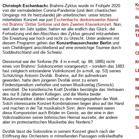
K
Christoph Eschenbach
s Brahms-Zyklus wurde im Frühjahr 2020
T
von der vermaledeiten Corona-Pandemie (und dem chaotischen
Umgangs mit ihr hierzulande) jäh unterbrochen: unser letztes
R
miterlebtes Konzert war just
Eschenbachs denkenswerter Abend
mit Brahms‘ Dritter Sinfonie und dem Zweiten Klavierkonzert
. Nun,
B
weit über ein Jahr später, hatten wir alle endlich das Glück, die
P
Fortsetzung und den Abschluss des Zyklus gesund mitzuerleben.
T
Die Erwartung war hoch und nicht zu Unrecht. Unter anderem mit
diesem Programm gehen das
Konzerthausorchester Berlin
und
B
sein Chefdirigent anschließend auf eine einwöchige Tournee durch
Süddeutschland und die Schweiz.
C
Diesesmal war der Sinfonie (Nr. 4 in e-moll, op. 89; 1885) nicht
K
eines von Brahms‘ Solokonzerten vorangesetzt – sondern das 1883
L
fast zeitgleich entstandene Violinkonzert (in a-moll, op. 53) seines
Schützlings Antonín Dvořák. Brahms, auf ihn aufmerksam
M
geworden, hatte dem jüngeren Dvořák einst zu einem
Förderstipendium verholfen und seinen Musikverlag (Simrock)
N
vermittelt. Die künstlerische Kraft Dvořáks bestätigte das Vertrauen
des nur 8 Jahre älteren Kollegen, und die Werke beider
P
Musikromantiker zählen seither zu den meistgespielten der Welt.
Solch interessante Konzert-Kombinationen liegen also auf der Hand
R
und machen in der Tat musikalisch Sinn: denn inwieweit waren
Gl
diese Komponisten auch Brüder im Geiste, wo der eine in den
Volkstraditionen seiner böhmischen Heimat wurzelte, der andere
R
aber im protestantischen Musikerbe des Nordens?
S
Dvořák lässt die Solovioline in seinem Konzert gleich nach der
Eröffnung des Orchesters in mitreißenden Passagen volksliedhafte