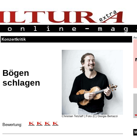
An
Konzertkritik
Bögen
schlagen
Christian Tetzlaff | Foto (C) Giorgia Bertazzi
Bewertung:
M