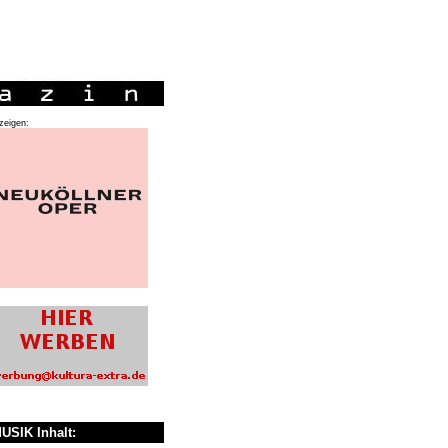
zeigen:
USIK Inhalt: