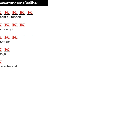
ewertungsmaßstäbe:
nicht zu toppen
schon gut
geht so
na ja
katastrophal