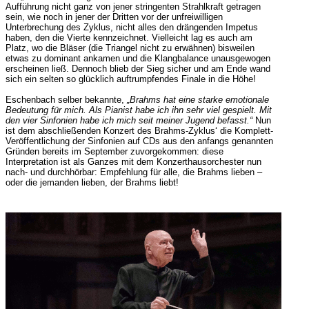
Aufführung nicht ganz von jener stringenten Strahlkraft getragen
sein, wie noch in jener der Dritten vor der unfreiwilligen
Unterbrechung des Zyklus, nicht alles den drängenden Impetus
haben, den die Vierte kennzeichnet. Vielleicht lag es auch am
Platz, wo die Bläser (die Triangel nicht zu erwähnen) bisweilen
etwas zu dominant ankamen und die Klangbalance unausgewogen
erscheinen ließ. Dennoch blieb der Sieg sicher und am Ende wand
sich ein selten so glücklich auftrumpfendes Finale in die Höhe!
Eschenbach selber bekannte,
„Brahms hat eine starke emotionale
Bedeutung für mich. Als Pianist habe ich ihn sehr viel gespielt. Mit
den vier Sinfonien habe ich mich seit meiner Jugend befasst.“
Nun
ist dem abschließenden Konzert des Brahms-Zyklus‘ die Komplett-
Veröffentlichung der Sinfonien auf CDs aus den anfangs genannten
Gründen bereits im September zuvorgekommen: diese
Interpretation ist als Ganzes mit dem Konzerthausorchester nun
nach- und durchhörbar: Empfehlung für alle, die Brahms lieben –
oder die jemanden lieben, der Brahms liebt!