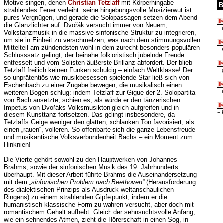
Motive singen, denen
Christian Tetzlaff
mit Körperhingabe
B
strahlendes Feuer verleiht: seine hingebungsvolle Musizierwut ist
pures Vergnügen, und gerade die Solopassagen setzen dem Abend
die Glanzlichter auf. Dvořák versucht immer von Neuem,
= 
Volkstanzmusik in die massive sinfonische Struktur zu integrieren,
um sie in Einheit zu verschmelzen, was nach dem stimmungsvollen
Mittelteil am zündendsten wohl in dem zurecht besonders populären
= 
Schlusssatz gelingt, der beinahe folkloristisch jubelnde Freude
entfesselt und vom Solisten äußerste Brillanz abfordert. Der blieb
Tetzlaff freilich keinen Funken schuldig – einfach Weltklasse! Der
= 
so unprätentiös wie musikbesessen spielende Star ließ sich von
Eschenbach zu einer Zugabe bewegen, die musikalisch einen
= 
weiteren Bogen schlug: indem Tetzlaff zur Gigue der 2. Solopartita
von Bach ansetzte, schien es, als würde er den tänzerischen
Impetus von Dvořáks Volksmusikton gleich aufgreifen und in
= 
diesem Kunsttanz fortsetzen. Das gelingt insbesondere, da
Tetzlaffs Geige weniger den glatten, schlanken Ton favorisiert, als
einen „rauen“, volleren. So offenbarte sich die ganze Lebensfreude
und musikantische Volksverbundenheit Bachs – ein Moment zum
Hinknien!
Die Vierte gehört sowohl zu den Hauptwerken von Johannes
Brahms, sowie der sinfonischen Musik des 19. Jahrhunderts
überhaupt. Mit dieser Arbeit führte Brahms die Auseinandersetzung
mit dem
„sinfonischen Problem nach Beethoven“
(Herausforderung
des dialektischen Prinzips als Ausdruck weltanschaulichen
Ringens) zu einem strahlenden Gipfelpunkt, indem er die
humanistisch-klassische Form zu wahren versucht, aber doch mit
romantischem Gehalt aufhebt. Gleich der sehnsuchtsvolle Anfang,
wie ein sehnendes Atmen, zieht die Hörerschaft in einen Sog, in