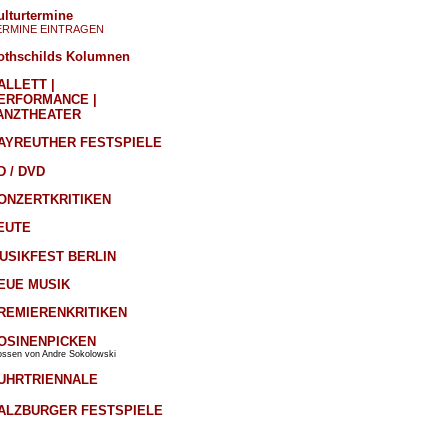
ulturtermine
ERMINE EINTRAGEN
othschilds Kolumnen
ALLETT |
ERFORMANCE |
ANZTHEATER
AYREUTHER FESTSPIELE
D / DVD
ONZERTKRITIKEN
EUTE
USIKFEST BERLIN
EUE MUSIK
REMIERENKRITIKEN
OSINENPICKEN
ossen von Andre Sokolowski
UHRTRIENNALE
ALZBURGER FESTSPIELE