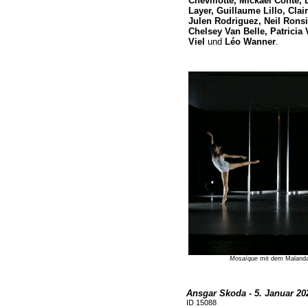
Chevillotte, Mickaël Conte,
Layer, Guillaume Lillo, Cla
Julen Rodriguez, Neil Rons
Chelsey Van Belle, Patricia 
Viel
und
Léo Wanner
.
Mosaïque
mit dem Malandain
Ansgar Skoda - 5. Januar 20
ID 15088