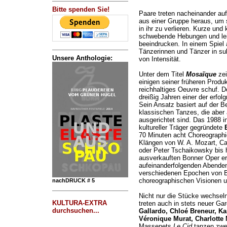
Bitte spenden Sie!
Paare treten nacheinander au
aus einer Gruppe heraus, um 
in ihr zu verlieren. Kurze un
schwebende Hebungen und lei
beeindrucken. In einem Spiel 
Tänzerinnen und Tänzer in s
Unsere Anthologie:
von Intensität.
Unter dem Titel
Mosaïque
ze
einigen seiner früheren Produk
reichhaltiges Oeuvre schuf. D
dreißig Jahren einer der erfol
Sein Ansatz basiert auf der 
klassischen Tanzes, die aber
ausgerichtet sind. Das 1988 in 
kultureller Träger gegründete
70 Minuten acht Choreographi
Klängen von W. A. Mozart, Ca
oder Peter Tschaikowsky bis 
ausverkauften Bonner Oper er
aufeinanderfolgenden Abende
verschiedenen Epochen von B
choreographischen Visionen u
nachDRUCK # 5
Nicht nur die Stücke wechseln
KULTURA-EXTRA
treten auch in stets neuer G
durchsuchen...
Gallardo, Chloé Breneur, Ka
Véronique Murat, Charlotte
Massenets
Le Cid
tanzen zwei