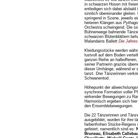
in schwarzen Hosen mit freie
entledigen sich dabei alsbald 
sinnlich übereinander gleiten.
springend in Szene, jeweils e
heiteren Klängen aus
Pythago
Orchestra schwingend. Die si
Bühnenwege bahnende Tänzerin
schwarzen Blütenblättern be
Malandains Ballett
Die Jahres
Kleidungsstücke werden währ
lustvoll auf dem Boden verteilt
ganzen Reihe an halboffenen,
seiner Partnerin graziös überrei
dieser Umhänge, während er sc
tanzt. Drei Tänzerinnen verkö
Schwanentod.
Höhepunkt der abwechslungsr
synchrone Formation voller Pha
wirkender Bewegungen zu Rav
Harmonisch ergeben sich hier 
den Ensemblebewegungen.
Die 22 Tänzerinnen und Tänze
ausgebildet, wurden für ihre 
farbenfrohen Stücke-Reigens 
gefeiert; namentlich sind es:
N
Bruneau, Elisabeth Calleba