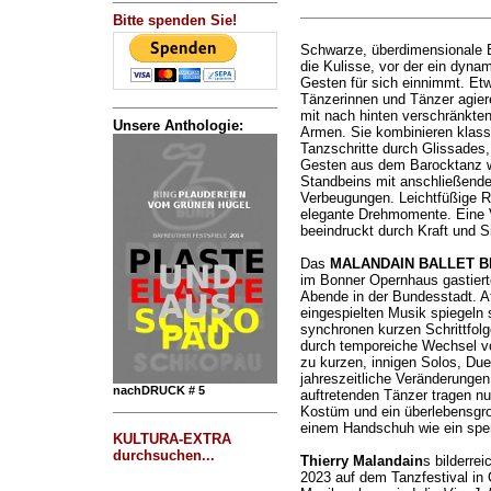
Bitte spenden Sie!
Schwarze, überdimensionale B
die Kulisse, vor der ein dyna
Gesten für sich einnimmt. Et
Tänzerinnen und Tänzer agie
mit nach hinten verschränkte
Unsere Anthologie:
Armen. Sie kombinieren klass
Tanzschritte durch Glissades,
Gesten aus dem Barocktanz w
Standbeins mit anschließende
Verbeugungen. Leichtfüßige R
elegante Drehmomente. Eine V
beeindruckt durch Kraft und Si
Das
MALANDAIN BALLET B
im Bonner Opernhaus gastierte
Abende in der Bundesstadt. 
eingespielten Musik spiegeln 
synchronen kurzen Schrittfolge
durch temporeiche Wechsel v
zu kurzen, innigen Solos, Due
jahreszeitliche Veränderungen
nachDRUCK # 5
auftretenden Tänzer tragen nu
Kostüm und ein überlebensgro
einem Handschuh wie ein sperri
KULTURA-EXTRA
durchsuchen...
Thierry Malandain
s bilderre
2023 auf dem Tanzfestival in 