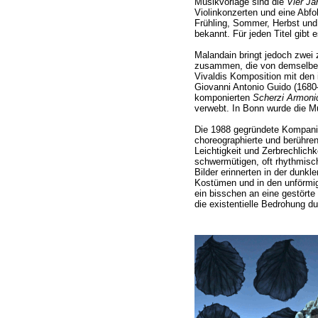
Musikvorlage sind die
Vier Ja
Violinkonzerten und eine Abfo
Frühling, Sommer, Herbst und 
bekannt. Für jeden Titel gibt e
Malandain bringt jedoch zwei
zusammen, die von demselben 
Vivaldis Komposition mit de
Giovanni Antonio Guido (168
komponierten
Scherzi Armonic
verwebt. In Bonn wurde die M
Die 1988 gegründete Kompanie 
choreographierte und berühre
Leichtigkeit und Zerbrechlich
schwermütigen, oft rhythmisch
Bilder erinnerten in der dunk
Kostümen und in den unförmi
ein bisschen an eine gestört
die existentielle Bedrohung du