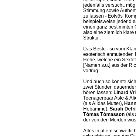
jedenfalls versucht, mög
Stimmung sowie Authentiz
zu lassen - Eötvös' Komp
beispielsweise jeder di
einen ganz bestimmten 
also eine ziemlich klare
Struktur.
Das Beste - so vom Klan
esoterisch anmutenden 
Höhe, welche ein Sextet
[Namen s.u.] aus der Ri
vortrug.
Und auch so konnte sich
zwei Stunden dauernden
hören lassen:
Linard Vr
Teenagerpaar Asle & Ali
(als Alidas Mutter),
Hann
Hebamme),
Sarah Defri
Tómas Tómasson
(als 
der von den Morden wuss
Alles in allem schwerlic