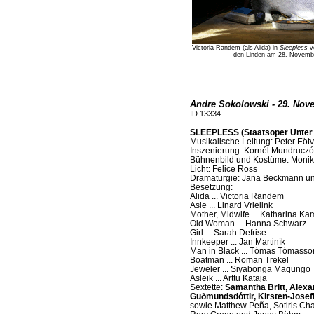
Victoria Randem (als Alida) in
Sleepless
vo
den Linden am 28. Novembe
Andre Sokolowski - 29. Nov
ID 13334
SLEEPLESS (Staatsoper Unter d
Musikalische Leitung: Peter Eöt
Inszenierung: Kornél Mundruczó
Bühnenbild und Kostüme: Moni
Licht: Felice Ross
Dramaturgie: Jana Beckmann u
Besetzung:
Alida ... Victoria Randem
Asle ... Linard Vrielink
Mother, Midwife ... Katharina K
Old Woman ... Hanna Schwarz
Girl ... Sarah Defrise
Innkeeper ... Jan Martiník
Man in Black ... Tómas Tómasso
Boatman ... Roman Trekel
Jeweler ... Siyabonga Maqungo
Asleik ... Arttu Kataja
Sextette:
Samantha Britt, Alexan
Guðmundsdóttir, Kirsten-Jose
sowie Matthew Peña, Sotiris Cha