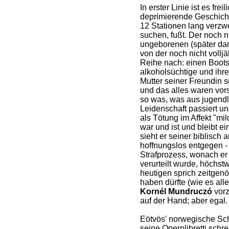
In erster Linie ist es frei
deprimierende Geschicht
12 Stationen lang verzw
suchen, fußt. Der noch ni
ungeborenen (später da
von der noch nicht volljä
Reihe nach: einen Boots
alkoholsüchtige und ihr
Mutter seiner Freundin 
und das alles waren vors
so was, was aus jugend
Leidenschaft passiert 
als Tötung im Affekt "mi
war und ist und bleibt ei
sieht er seiner biblisch
hoffnungslos entgegen -
Strafprozess, wonach er
verurteilt wurde, höchst
heutigen sprich zeitgen
haben dürfte (wie es all
Kornél Mundruczó
vorz
auf der Hand; aber egal.
Eötvös' norwegische Schw
seine Opernlibretti schr