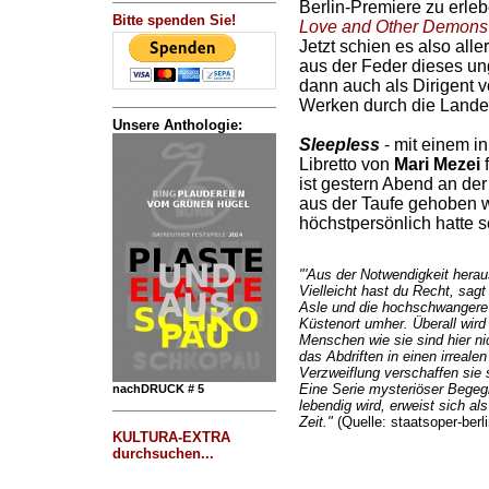
Berlin-Premiere zu erle
Bitte spenden Sie!
Love and Other Demons
Jetzt schien es also all
aus der Feder dieses un
dann auch als Dirigent 
Werken durch die Lande 
Unsere Anthologie:
Sleepless
- mit einem i
Libretto von
Mari Mezei
f
ist gestern Abend an de
aus der Taufe gehoben 
höchstpersönlich hatte se
"'Aus der Notwendigkeit heraus
Vielleicht hast du Recht, sagt 
Asle und die hochschwangere 
Küstenort umher. Überall wir
Menschen wie sie sind hier ni
das Abdriften in einen irreal
Verzweiflung verschaffen sie
Eine Serie mysteriöser Bege
nachDRUCK # 5
lebendig wird, erweist sich al
Zeit."
(Quelle: staatsoper-berli
KULTURA-EXTRA
durchsuchen...