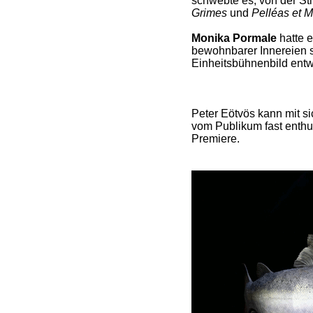
schwebte es, von der S
Grimes
und
Pelléas et 
Monika Pormale
hatte 
bewohnbarer Innereien s
Einheitsbühnenbild entw
Peter Eötvös kann mit si
vom Publikum fast enth
Premiere.