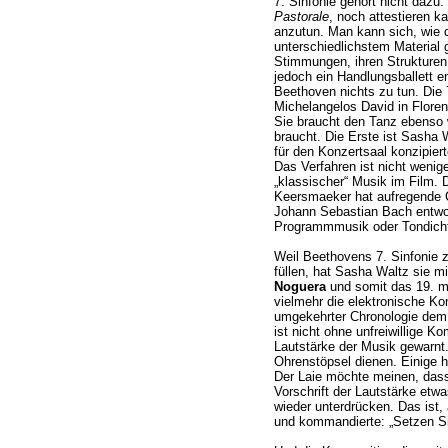
7. Sinfonie gehört nicht dazu.
Pastorale
, noch attestieren ka
anzutun. Man kann sich, wie d
unterschiedlichstem Material 
Stimmungen, ihren Strukture
jedoch ein Handlungsballett en
Beethoven nichts zu tun. Die 7
Michelangelos David in Floren
Sie braucht den Tanz ebenso 
braucht. Die Erste ist Sasha Wa
für den Konzertsaal konzipiert
Das Verfahren ist nicht wenige
„klassischer“ Musik im Film.
Keersmaeker hat aufregende 
Johann Sebastian Bach entwo
Programmmusik oder Tondichtu
Weil Beethovens 7. Sinfonie z
füllen, hat Sasha Waltz sie m
Noguera
und somit das 19. mi
vielmehr die elektronische Ko
umgekehrter Chronologie dem 
ist nicht ohne unfreiwillige K
Lautstärke der Musik gewarnt. 
Ohrenstöpsel dienen. Einige 
Der Laie möchte meinen, dass
Vorschrift der Lautstärke etw
wieder unterdrücken. Das ist,
und kommandierte: „Setzen Si