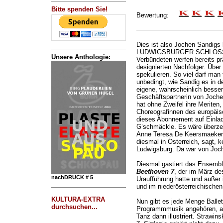
Bitte spenden Sie!
Bewertung:
Dies ist also Jochen Sandigs 
LUDWIGSBURGER SCHLOSSFE
Unsere Anthologie:
Verbündeten werfen bereits p
designierten Nachfolger. Über
spekulieren. So viel darf man f
unbedingt, wie Sandig es in d
eigene, wahrscheinlich besser
Geschäftspartnerin von Joch
hat ohne Zweifel ihre Meriten
Choreografinnen des europäis
dieses Abonnement auf Einla
G’schmäckle. Es wäre überzeu
Anne Teresa De Keersmaeker v
diesmal in Österreich, sagt, k
Ludwigsburg. Da war von Joch
Diesmal gastiert das Ensemb
Beethoven 7
, der im März de
nachDRUCK # 5
Uraufführung hatte und außer
und im niederösterreichischen
KULTURA-EXTRA
Nun gibt es jede Menge Balle
durchsuchen...
Programmmusik angehören, als
Tanz dann illustriert. Strawin