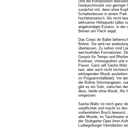
Und die Komposition diessei
Geräuschmusik von geringer In
zunächst mit, dann ohne Kopfm
Schattenboxen in einem Park 
hochdramatisch. Als nicht bes
wirksamer Höhepunkt (alles ist 
angekündigte Extasis, in der 
Beinen am Fleck wippt.
Das Corps de Ballet beherrsc
Bühne. Sie wird nur andeutun
überlassen. Zu sehen sind Lä
wechselnden Formationen. Die
Gespür für Tempo und Rhythmu
Kontrast, choreografiert und 
Pause. Ganz will Sasha Walz d
laut, aber auch nicht technisc
erklingenden Musik ausliefern
im Programmfaltblatt). Vor de
der Bühne Stimmengewirr, zwi
gibt es ein Solo, zwischen de
deux, beide ohne Musik. Als h
vergessen.
Sasha Waltz ist noch ganz dem
verpflichtet und macht so den
vorbereiteten Bruch bewusst, d
aller Munde, im Tanztheater ei
der Stuttgarter Oper ihren Auf
Ludwigsburger Intendanten wol