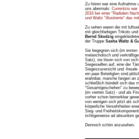
Zu hören war eine Aufnahme un
uns abermals:
Currentzis war
2016 bei einer "Radialen Nach
und Waltz "illustrierte" das m
Zu sehen waren die mit luftse
mit gleichfarbigen Trikots u
Bernd Skodzig
eingekleidete
der Truppe
Sasha Waltz & G
Sie begegnen sich (im ersten S
melancholisch und verkräftige
Satz), sie lösen sich von sich
Siegeswillen auf; eine der Tä
Siegeszuversicht und -freude 
ein paar Beteiligten sind plöt
erahnbar, manche fangen an zu
schließlich bündelt sich das 
"Gesamtgeschehen" zu beweg
(im vierten Satz) - und als Fi
vorher schon bemerkbar gewes
von wenigen sich jetzt als sch
körperliche Versehrheiten erw
Sieg- und Freiheitskomponente
richtigerweise ad absurdum ge
Dennoch schön anzusehen.