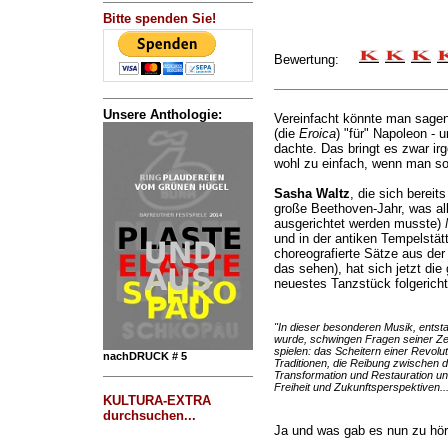
Bitte spenden Sie!
Bewertung:
Unsere Anthologie:
Vereinfacht könnte man sagen
(die
Eroica
) "für" Napoleon - 
dachte. Das bringt es zwar ir
wohl zu einfach, wenn man so
Sasha Waltz
, die sich bereit
große Beethoven-Jahr, was all
ausgerichtet werden musste)
und in der antiken Tempelstätt
choreografierte Sätze aus de
das sehen), hat sich jetzt di
neuestes Tanzstück folgericht
"In dieser besonderen Musik, entst
wurde, schwingen Fragen seiner Zeit
spielen: das Scheitern einer Revolu
nachDRUCK # 5
Traditionen, die Reibung zwischen 
Transformation und Restauration un
Freiheit und Zukunftsperspektiven...
KULTURA-EXTRA
durchsuchen...
Ja und was gab es nun zu hö