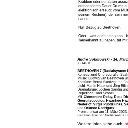
Krabben oder so hätten assoz
dröhnenderen Dauer-Drums auf
elektronisch erzeugt vom Mult
seinem Rechner), der sein n
nannte.
Null Bezug zu Beethoven.
Oder - was auch sein kann - i
'rauserkannt zu haben; tut mir
Andre Sokolowski - 14. März
ID 14100
BEETHOVEN 7 (Radialsystem Be
Konzept und Choreografie: Sash
Musik: Ludwig van Beethoven u
Kostüme: Bernd Skodzig und Fed
Licht: Martin Hauk und Jörg Bittn
Dramaturgie: Jochen Sandig un
Repetition: Yael Schnell
Mit:
Clémentine Deluy, Rosa Dic
Georgitsopoulou, Hwanhee Hwa
Nederlof, Virgis Puodziunas, S
und
Orlando Rodriguez
Premiere war am 11. März 2023.
Eine Produktion von Sasha Waltz & G
Weitere Infos siehe auch:
h