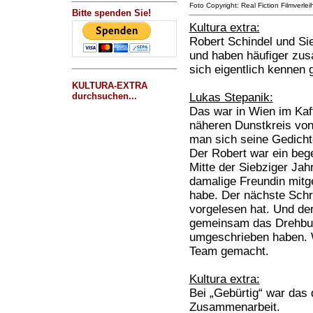
Foto Copyright: Real Fiction Filmverlei
Bitte spenden Sie!
Kultura extra:
Robert Schindel und Si
und haben häufiger zu
sich eigentlich kennen 
KULTURA-EXTRA
durchsuchen...
Lukas Stepanik:
Das war in Wien im Ka
näheren Dunstkreis vo
man sich seine Gedicht
Der Robert war ein bege
Mitte der Siebziger Jah
damalige Freundin mitge
habe. Der nächste Schri
vorgelesen hat. Und de
gemeinsam das Drehbuc
umgeschrieben haben. W
Team gemacht.
Kultura extra:
Bei „Gebürtig“ war das
Zusammenarbeit.