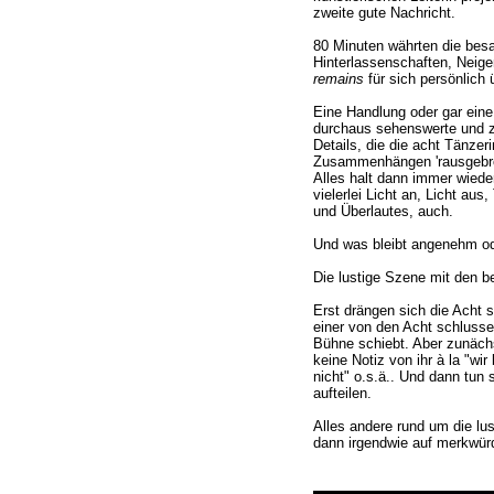
zweite gute Nachricht.
80 Minuten währten die besa
Hinterlassenschaften, Neige
remains
für sich persönlich 
Eine Handlung oder gar eine
durchaus sehenswerte und z
Details, die die acht Tänze
Zusammenhängen 'rausgebroc
Alles halt dann immer wiede
vielerlei Licht an, Licht au
und Überlautes, auch.
Und was bleibt angenehm od
Die lustige Szene mit den b
Erst drängen sich die Acht s
einer von den Acht schlusse
Bühne schiebt. Aber zunäch
keine Notiz von ihr à la "wi
nicht" o.s.ä.. Und dann tun 
aufteilen.
Alles andere rund um die lus
dann irgendwie auf merkwürd