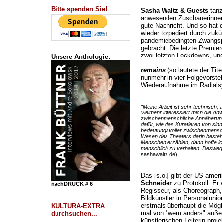
Bitte spenden Sie!
Sasha Waltz & Guests
tanz
anwesenden Zuschauerinnen 
gute Nachricht. Und so hat di
wieder torpediert durch zukü
pandemiebedingten Zwangspa
gebracht. Die letzte Premie
zwei letzten Lockdowns, und
Unsere Anthologie:
remains
(so lautete der Tite
nunmehr in vier Folgevorstel
Wiederaufnahme im Radialsys
"Meine Arbeit ist sehr technisch, 
Vielmehr interessiert mich die A
zwischenmenschliche Annäherung 
dafür, wie das Kuratieren von sin
bedeutungsvoller zwischenmensch
Wesen des Theaters darin besteht
Menschen erzählen, dann hoffe ic
menschlich zu verhalten. Deswege
sashawaltz.de)
Das [s.o.] gibt der US-amer
Schneider
zu Protokoll. Er 
nachDRUCK # 6
Regisseur, als Choreograph,
Bildkünstler in Personalunio
erstmals überhaupt die Mögli
KULTURA-EXTRA
mal von "wem anders" außer
durchsuchen...
künstlerischen Leiterin proje