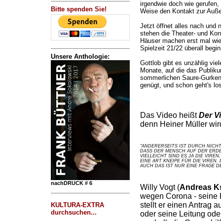
irgendwie doch wie gerufen,
Bitte spenden Sie!
Weise den Kontakt zur Außen
Jetzt öffnet alles nach und 
stehen die Theater- und Konz
Häuser machen erst mal wie
Spielzeit 21/22 überall begi
Unsere Anthologie:
Gottlob gibt es unzählig vie
Monate, auf die das Publik
sommerlichen Saure-Gurken-Z
genügt, und schon geht's los
Das Video heißt
Der V
denn Heiner Müller wird 
"ANDERERSEITS IST DURCH NICH
DASS DER MENSCH AUF DER ERDE
VIELLEICHT SIND ES JA DIE VIREN
EINE ART KNEIPE FÜR DIE VIREN.
AUCH DAS IST NUR EINE FRAGE DE
nachDRUCK # 6
Willy Vogt (
Andreas K
wegen Corona - seine 
stellt er einen Antrag 
KULTURA-EXTRA
durchsuchen...
oder seine Leitung ode