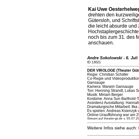
Kai Uwe Oesterhelwe
drehten den kurzweilig
Gütersloh, und Schrifts
die leicht absurde und 
Hochstaplergeschichte
noch bis zum 31. des M
anschauen.
Andre Sokolowski - 6. Juli
ID 13021
DER VIROLOGE (Theater Güte
Regie: Christian Schäfer
Co-Regie und Videoproduktio
Gansauge
Kamera: Marwin Gansauge
Ton: Henning Strandt, Lukas S
Musik: Miriam Berger
Kostüme: Anna Sun Barthold-T
Assistenz Ausstattung: Hanna
Dramaturgische Mitarbeit: Ilka
Es spielen: Andreas Ksienzyk 
Online-Uraufführung war am 25
Stream auf theater-gt.de v. 05.07.2
Weitere Infos siehe auch: