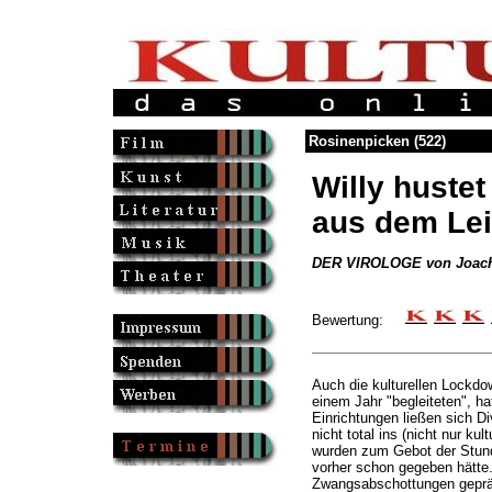
Rosinenpicken (522)
Willy hustet
aus dem Le
DER VIROLOGE von Joach
Bewertung:
Auch die kulturellen Lockdo
einem Jahr "begleiteten", hat
Einrichtungen ließen sich Di
nicht total ins (nicht nur ku
wurden zum Gebot der Stunde
vorher schon gegeben hätte. 
Zwangsabschottungen gepräg