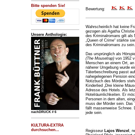
Bitte spenden Sie!
Bewertung:
Wahrscheinlich hat keine F
gezogen als Agatha Christie 
Unsere Anthologie:
des Kriminalromans gilt als 
„Queen of Crime“ stärkte si
des Kriminalromans zu sein
Das ursprünglich als Hörspi
(The Mousetrap)
von 1952 v
Menschen an einem Ort, an 
näherer Umgebung wurde eine
Täterbeschreibung passt auf 
nahegelegenen Pension einq
Notizbuch des Mörders ste
Kinderlied „Drei kleine Mäu
Adresse des Hotels. Als letzt
Hotelräumlichkeiten. Er möch
Personen in dem alten, ein
muss der Mörder sein. Das T
fällt massenweise Schnee. 
nachDRUCK # 6
jede sein.
KULTURA-EXTRA
durchsuchen...
Regisseur
Lajos Wenzel
, n