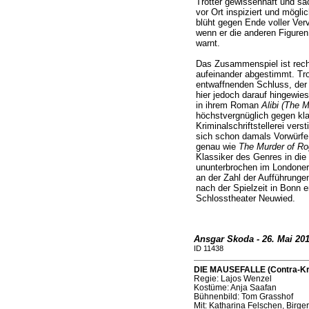
Trotter gewissenhaft und sa
vor Ort inspiziert und mögli
blüht gegen Ende voller Ver
wenn er die anderen Figure
warnt.
Das Zusammenspiel ist rech
aufeinander abgestimmt. Tro
entwaffnenden Schluss, der 
hier jedoch darauf hingewies
in ihrem Roman
Alibi (The 
höchstvergnüglich gegen kl
Kriminalschriftstellerei vers
sich schon damals Vorwürfe 
genau wie
The Murder of Ro
Klassiker des Genres in die
ununterbrochen im Londoner 
an der Zahl der Aufführunge
nach der Spielzeit in Bonn 
Schlosstheater Neuwied.
Ansgar Skoda - 26. Mai 20
ID 11438
DIE MAUSEFALLE (Contra-Krei
Regie: Lajos Wenzel
Kostüme: Anja Saafan
Bühnenbild: Tom Grasshof
Mit: Katharina Felschen, Birger