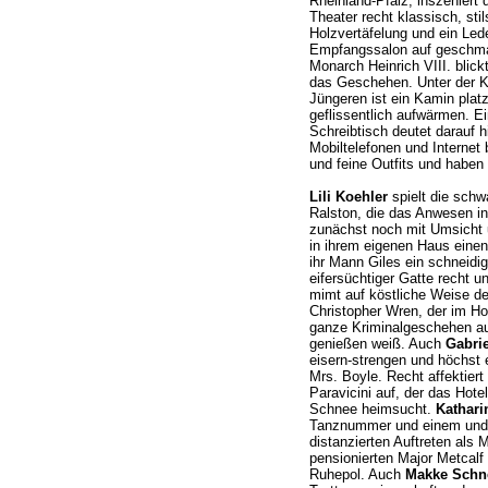
Rheinland-Pfalz, inszeniert
Theater recht klassisch, sti
Holzvertäfelung und ein Le
Empfangssalon auf geschmack
Monarch Heinrich VIII. blick
das Geschehen. Unter der K
Jüngeren ist ein Kamin platz
geflissentlich aufwärmen. E
Schreibtisch deutet darauf hi
Mobiltelefonen und Internet 
und feine Outfits und haben
Lili Koehler
spielt die schw
Ralston, die das Anwesen in
zunächst noch mit Umsicht u
in ihrem eigenen Haus einen
ihr Mann Giles ein schneidig
eifersüchtiger Gatte recht
mimt auf köstliche Weise de
Christopher Wren, der im H
ganze Kriminalgeschehen au
genießen weiß. Auch
Gabri
eisern-strengen und höchst 
Mrs. Boyle. Recht affektiert 
Paravicini auf, der das Hote
Schnee heimsucht.
Kathari
Tanznummer und einem undu
distanzierten Auftreten als
pensionierten Major Metcalf 
Ruhepol. Auch
Makke Schn