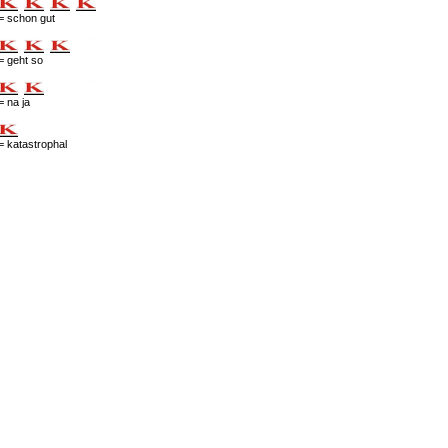
= schon gut
= geht so
= na ja
= katastrophal