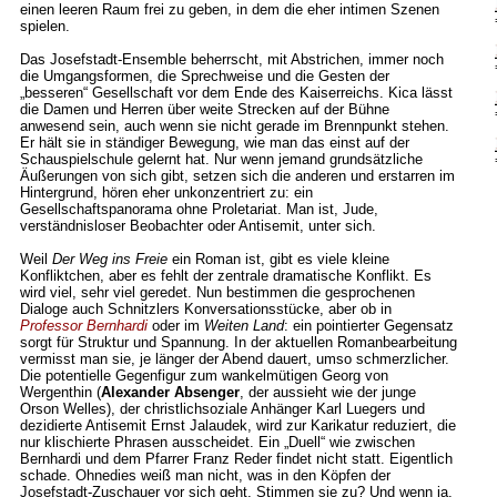
einen leeren Raum frei zu geben, in dem die eher intimen Szenen
spielen.
Das Josefstadt-Ensemble beherrscht, mit Abstrichen, immer noch
die Umgangsformen, die Sprechweise und die Gesten der
„besseren“ Gesellschaft vor dem Ende des Kaiserreichs. Kica lässt
die Damen und Herren über weite Strecken auf der Bühne
anwesend sein, auch wenn sie nicht gerade im Brennpunkt stehen.
Er hält sie in ständiger Bewegung, wie man das einst auf der
Schauspielschule gelernt hat. Nur wenn jemand grundsätzliche
Äußerungen von sich gibt, setzen sich die anderen und erstarren im
Hintergrund, hören eher unkonzentriert zu: ein
Gesellschaftspanorama ohne Proletariat. Man ist, Jude,
verständnisloser Beobachter oder Antisemit, unter sich.
Weil
Der Weg ins Freie
ein Roman ist, gibt es viele kleine
Konfliktchen, aber es fehlt der zentrale dramatische Konflikt. Es
wird viel, sehr viel geredet. Nun bestimmen die gesprochenen
Dialoge auch Schnitzlers Konversationsstücke, aber ob in
Professor Bernhardi
oder im
Weiten Land
: ein pointierter Gegensatz
sorgt für Struktur und Spannung. In der aktuellen Romanbearbeitung
vermisst man sie, je länger der Abend dauert, umso schmerzlicher.
Die potentielle Gegenfigur zum wankelmütigen Georg von
Wergenthin (
Alexander Absenger
, der aussieht wie der junge
Orson Welles), der christlichsoziale Anhänger Karl Luegers und
dezidierte Antisemit Ernst Jalaudek, wird zur Karikatur reduziert, die
nur klischierte Phrasen ausscheidet. Ein „Duell“ wie zwischen
Bernhardi und dem Pfarrer Franz Reder findet nicht statt. Eigentlich
schade. Ohnedies weiß man nicht, was in den Köpfen der
Josefstadt-Zuschauer vor sich geht. Stimmen sie zu? Und wenn ja,