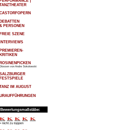
PERFORMANCE |
TANZTHEATER
CASTORFOPERN
DEBATTEN
& PERSONEN
FREIE SZENE
INTERVIEWS
PREMIEREN-
KRITIKEN
ROSINENPICKEN
Glossen von Andre Sokolowski
SALZBURGER
FESTSPIELE
TANZ IM AUGUST
URAUFFÜHRUNGEN
Bewertungsmaßstäbe:
= nicht zu toppen