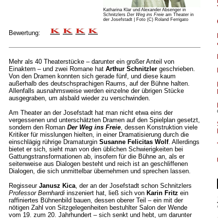
Katharina Klar und Alexander Absenger in
Schnitzlers
Der Weg ins Freie
am Theater in
der Josefstadt | Foto (C) Roland Ferrigato
Bewertung:
Mehr als 40 Theaterstücke – darunter ein großer Anteil von
Einaktern – und zwei Romane hat
Arthur Schnitzler
geschrieben.
Von den Dramen konnten sich gerade fünf, und diese kaum
außerhalb des deutschsprachigen Raums, auf der Bühne halten.
Allenfalls ausnahmsweise werden einzelne der übrigen Stücke
ausgegraben, um alsbald wieder zu verschwinden.
Am Theater an der Josefstadt hat man nicht etwa eins der
vergessenen und unterschätzten Dramen auf den Spielplan gesetzt,
sondern den Roman
Der Weg ins Freie
, dessen Konstruktion viele
Kritiker für misslungen hielten, in einer Dramatisierung durch die
einschlägig rührige Dramaturgin
Susanne Felicitas Wolf
. Allerdings
bietet er sich, sieht man von den üblichen Schwierigkeiten bei
Gattungstransformationen ab, insofern für die Bühne an, als er
seitenweise aus Dialogen besteht und reich ist an geschliffenen
Dialogen, die sich unmittelbar übernehmen und sprechen lassen.
Regisseur
Janusz Kica
, der an der Josefstadt schon Schnitzlers
Professor Bernhardi
inszeniert hat, ließ sich von
Karin Fritz
ein
raffiniertes Bühnenbild bauen, dessen oberer Teil – ein mit der
nötigen Zahl von Sitzgelegenheiten bestuhlter Salon der Wende
vom 19. zum 20. Jahrhundert – sich senkt und hebt, um darunter