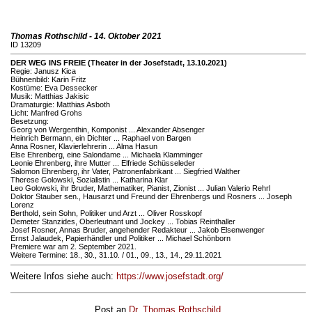
Thomas Rothschild - 14. Oktober 2021
ID 13209
DER WEG INS FREIE (Theater in der Josefstadt, 13.10.2021)
Regie: Janusz Kica
Bühnenbild: Karin Fritz
Kostüme: Eva Dessecker
Musik: Matthias Jakisic
Dramaturgie: Matthias Asboth
Licht: Manfred Grohs
Besetzung:
Georg von Wergenthin, Komponist ... Alexander Absenger
Heinrich Bermann, ein Dichter ... Raphael von Bargen
Anna Rosner, Klavierlehrerin ... Alma Hasun
Else Ehrenberg, eine Salondame ... Michaela Klamminger
Leonie Ehrenberg, ihre Mutter ... Elfriede Schüsseleder
Salomon Ehrenberg, ihr Vater, Patronenfabrikant ... Siegfried Walther
Therese Golowski, Sozialistin ... Katharina Klar
Leo Golowski, ihr Bruder, Mathematiker, Pianist, Zionist ... Julian Valerio Rehrl
Doktor Stauber sen., Hausarzt und Freund der Ehrenbergs und Rosners ... Joseph
Lorenz
Berthold, sein Sohn, Politiker und Arzt ... Oliver Rosskopf
Demeter Stanzides, Oberleutnant und Jockey ... Tobias Reinthaller
Josef Rosner, Annas Bruder, angehender Redakteur ... Jakob Elsenwenger
Ernst Jalaudek, Papierhändler und Politiker ... Michael Schönborn
Premiere war am 2. September 2021.
Weitere Termine: 18., 30., 31.10. / 01., 09., 13., 14., 29.11.2021
Weitere Infos siehe auch:
https://www.josefstadt.org/
Post an
Dr. Thomas Rothschild