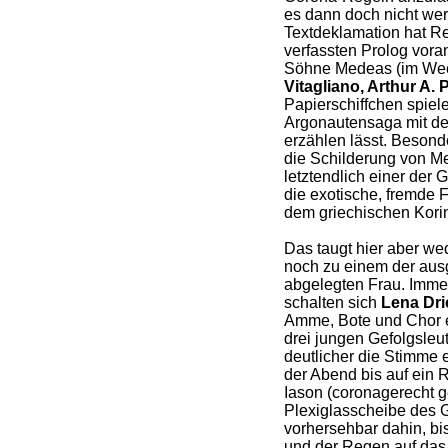
es dann doch nicht we
Textdeklamation hat R
verfassten Prolog voran
Söhne Medeas (im We
Vitagliano, Arthur A.
Papierschiffchen spiel
Argonautensaga mit d
erzählen lässt. Besonde
die Schilderung von M
letztendlich einer der
die exotische, fremde 
dem griechischen Korin
Das taugt hier aber we
noch zu einem der aus
abgelegten Frau. Imm
schalten sich
Lena Dri
Amme, Bote und Chor ei
drei jungen Gefolgsleu
deutlicher die Stimme 
der Abend bis auf ein
Iason (coronagerecht g
Plexiglasscheibe des 
vorhersehbar dahin, bi
und der Regen auf das 