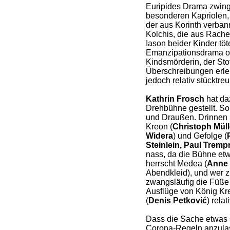
Euripides Drama zwingt
besonderen Kapriolen, 
der aus Korinth verban
Kolchis, die aus Rache
Iason beider Kinder töt
Emanzipationsdrama od
Kindsmörderin, der Stoff
Überschreibungen erle
jedoch relativ stücktreu
Kathrin Frosch
hat da
Drehbühne gestellt. So 
und Draußen. Drinnen i
Kreon (
Christoph Müll
Widera
) und Gefolge (
Steinlein, Paul Trem
nass, da die Bühne etwa
herrscht Medea (
Anne 
Abendkleid), und wer zu
zwangsläufig die Füße
Ausflüge von König K
(
Denis Petković
) rela
Dass die Sache etwas st
Corona-Regeln anzulast