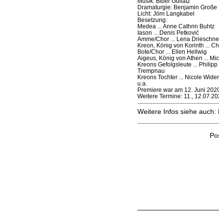
Musik: Biber Gullatz
Dramaturgie: Benjamin Große
Licht: Jörn Langkabel
Besetzung:
Medea ... Anne Cathrin Buhtz
Iason ... Denis Petković
Amme/Chor ... Lena Drieschne
Kreon, König von Korinth ... Ch
Bote/Chor ... Ellen Hellwig
Aigeus, König von Athen ... Mi
Kreons Gefolgsleute ... Philipp
Trempnau
Kreons Tochter ... Nicole Wide
u.a.
Premiere war am 12. Juni 2020
Weitere Termine: 11., 12.07.2
Weitere Infos siehe auch:
Po