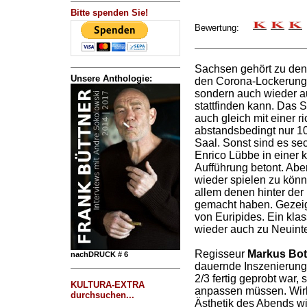
Bitte spenden Sie!
Bewertung:
Sachsen gehört zu den
Unsere Anthologie:
den Corona-Lockerunge
sondern auch wieder a
stattfinden kann. Das S
auch gleich mit einer r
abstandsbedingt nur 1
Saal. Sonst sind es se
Enrico Lübbe in einer 
Aufführung betont. Aber
wieder spielen zu könn
allem denen hinter der
gemacht haben. Gezeig
von Euripides. Ein klas
wieder auch zu Neuinte
Regisseur
Markus Bo
nachDRUCK # 6
dauernde Inszenierung
2/3 fertig geprobt war,
KULTURA-EXTRA
anpassen müssen. Wirk
durchsuchen...
Ästhetik des Abends wir