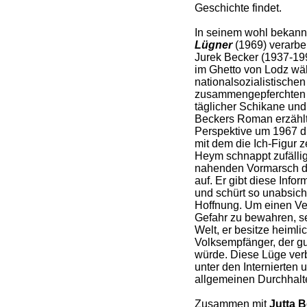
Geschichte findet.
In seinem wohl bekan
Lügner
(1969) verarbeit
Jurek Becker (1937-19
im Ghetto von Lodz wä
nationalsozialistische
zusammengepferchten 
täglicher Schikane und
Beckers Roman erzählt 
Perspektive um 1967 d
mit dem die Ich-Figur ze
Heym schnappt zufälli
nahenden Vormarsch d
auf. Er gibt diese Info
und schürt so unabsich
Hoffnung. Um einen Ve
Gefahr zu bewahren, set
Welt, er besitze heiml
Volksempfänger, der g
würde. Diese Lüge verbr
unter den Internierten 
allgemeinen Durchhalte
Zusammen mit
Jutta 