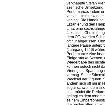
verknappte Stefan Vier
szenische Umsetzung. 
Performance, indem er 
vorstellt, immer wieder
vorliest. Die Handlung 
Erzähler und den Haupt
Lina, eine sechsjährig
Jakobs im Ghetto (eing
dem Off), werden Schi
oft nur angerissen. Obw
längere Pause unterbroc
(Jahrgang 1946) währen
Performance eine beach
Einige starke Szenen, 
Wiedergabe des nichte
können jedoch nicht d
Viering die Spannung 
vermag. Seine Stimmfü
Wechsel der Figuren, 
ändern sich oft nur in
sogar schwer, dem Erzä
so ermüdet die Perfor
gelingt es dem renommi
seinem Einpersonenstüc
die beiden alternativen