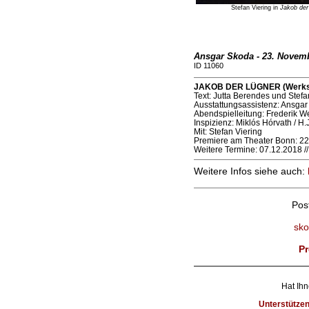
Stefan Viering in
Jakob der
Ansgar Skoda - 23. Novem
ID 11060
JAKOB DER LÜGNER (Werksta
Text: Jutta Berendes und Stefa
Ausstattungsassistenz: Ansga
Abendspielleitung: Frederik W
Inspizienz: Miklós Hórvath / H.
Mit: Stefan Viering
Premiere am Theater Bonn: 2
Weitere Termine: 07.12.2018 /
Weitere Infos siehe auch:
Pos
sko
Pr
Hat Ihn
Unterstütze