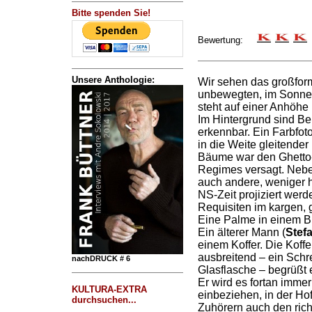
Bitte spenden Sie!
Bewertung:
Unsere Anthologie:
Wir sehen das großforma
unbewegten, im Sonnen
steht auf einer Anhöhe 
Im Hintergrund sind Be
erkennbar. Ein Farbfot
in die Weite gleitender
Bäume war den Ghetto-I
Regimes versagt. Neben
auch andere, weniger h
NS-Zeit projiziert werd
Requisiten im kargen, 
Eine Palme in einem Bl
Ein älterer Mann (
Stefa
einem Koffer. Die Koffe
ausbreitend – ein Schre
nachDRUCK # 6
Glasflasche – begrüßt 
Er wird es fortan immer
KULTURA-EXTRA
einbeziehen, in der Hof
durchsuchen...
Zuhörern auch den rich