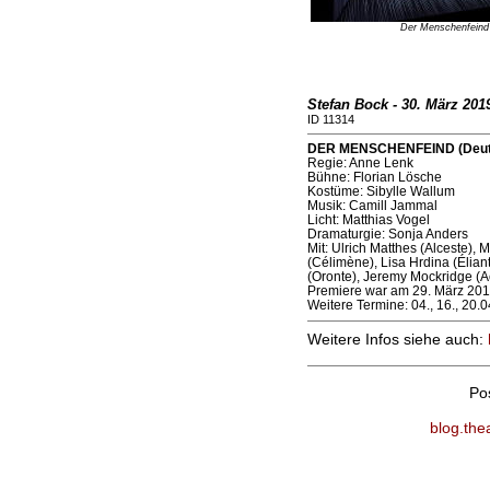
Der Menschenfeind
Stefan Bock - 30. März 2019
ID 11314
DER MENSCHENFEIND (Deutsch
Regie: Anne Lenk
Bühne: Florian Lösche
Kostüme: Sibylle Wallum
Musik: Camill Jammal
Licht: Matthias Vogel
Dramaturgie: Sonja Anders
Mit: Ulrich Matthes (Alceste),
(Célimène), Lisa Hrdina (Élian
(Oronte), Jeremy Mockridge (Ac
Premiere war am 29. März 201
Weitere Termine: 04., 16., 20.
Weitere Infos siehe auch:
Po
blog.the