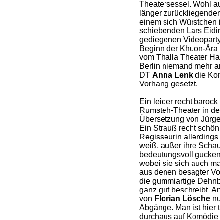
Theatersessel. Wohl au
länger zurückliegende
einem sich Würstchen i
schiebenden Lars Eidin
gediegenen Videoparty
Beginn der Khuon-Ära 
vom Thalia Theater Ha
Berlin niemand mehr an
DT
Anna Lenk
die Kom
Vorhang gesetzt.
Ein leider recht baro
Rumsteh-Theater in der
Übersetzung von Jürg
Ein Strauß recht schön
Regisseurin allerdings 
weiß, außer ihre Schau
bedeutungsvoll gucken 
wobei sie sich auch mal
aus denen besagter Vor
die gummiartige Dehnb
ganz gut beschreibt. A
von
Florian Lösche
nur
Abgänge. Man ist hier 
durchaus auf Komödie 