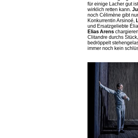
für einige Lacher gut i
wirklich retten kann.
Ju
noch Célimène gibt nu
Konkurrentin Arsinoé,
und Ersatzgeliebte Éli
Elias Arens
chargieren
Clitandre durchs Stück
bedröppelt stehengela
immer noch kein schlü