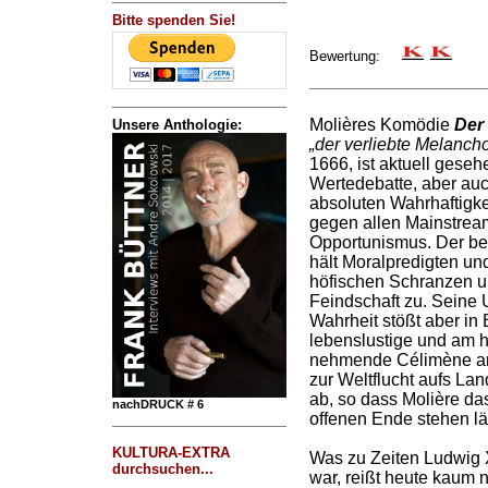
Bitte spenden Sie!
Bewertung:
Molières Komödie
Der
Unsere Anthologie:
„der verliebte Melancho
1666, ist aktuell geseh
Wertedebatte, aber auc
absoluten Wahrhaftigke
gegen allen Mainstrea
Opportunismus. Der be
hält Moralpredigten u
höfischen Schranzen un
Feindschaft zu. Seine
Wahrheit stößt aber in 
lebenslustige und am h
nehmende Célimène an
zur Weltflucht aufs Lan
ab, so dass Molière das
nachDRUCK # 6
offenen Ende stehen lä
KULTURA-EXTRA
Was zu Zeiten Ludwig XI
durchsuchen...
war, reißt heute kaum