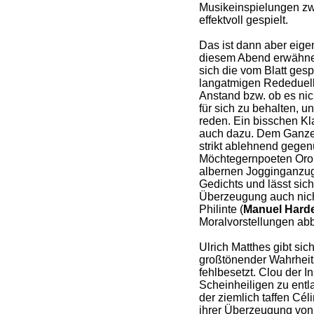
Musikeinspielungen z
effektvoll gespielt.
Das ist dann aber eige
diesem Abend erwähnen
sich die vom Blatt gesp
langatmigen Rededuel
Anstand bzw. ob es nic
für sich zu behalten,
reden. Ein bisschen Kl
auch dazu. Dem Ganzen
strikt ablehnend gegenü
Möchtegernpoeten Oron
albernen Jogginganzug
Gedichts und lässt sich
Überzeugung auch nic
Philinte (
Manuel Hard
Moralvorstellungen abb
Ulrich Matthes gibt sich
großtönender Wahrheits
fehlbesetzt. Clou der In
Scheinheiligen zu entl
der ziemlich taffen Cél
ihrer Überzeugung von 