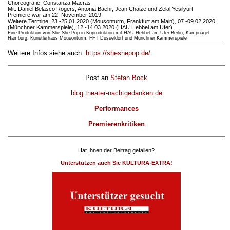
Choreografie: Constanza Macras
Mit: Daniel Belasco Rogers, Antonia Baehr, Jean Chaize und Zelal Yesilyurt
Premiere war am 22. November 2019.
Weitere Termine: 23.-25.01.2020 (Mousonturm, Frankfurt am Main), 07.-09.02.2020
(Münchner Kammerspiele), 12.-14.03.2020 (HAU Hebbel am Ufer)
Eine Produktion von She She Pop in Koproduktion mit HAU Hebbel am Ufer Berlin, Kampnagel
Hamburg, Künstlerhaus Mousonturm, FFT Düsseldorf und Münchner Kammerspiele
Weitere Infos siehe auch:
https://sheshepop.de/
Post an
Stefan Bock
blog.theater-nachtgedanken.de
Performances
Premierenkritiken
Hat Ihnen der Beitrag gefallen?
Unterstützen auch Sie KULTURA-EXTRA!