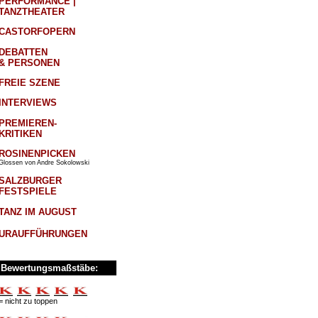
PERFORMANCE |
TANZTHEATER
CASTORFOPERN
DEBATTEN
& PERSONEN
FREIE SZENE
INTERVIEWS
PREMIEREN-
KRITIKEN
ROSINENPICKEN
Glossen von Andre Sokolowski
SALZBURGER
FESTSPIELE
TANZ IM AUGUST
URAUFFÜHRUNGEN
Bewertungsmaßstäbe:
= nicht zu toppen