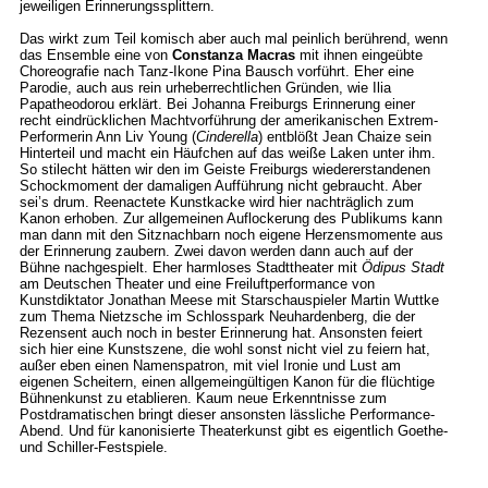
jeweiligen Erinnerungssplittern.
Das wirkt zum Teil komisch aber auch mal peinlich berührend, wenn
das Ensemble eine von
Constanza Macras
mit ihnen eingeübte
Choreografie nach Tanz-Ikone Pina Bausch vorführt. Eher eine
Parodie, auch aus rein urheberrechtlichen Gründen, wie Ilia
Papatheodorou erklärt. Bei Johanna Freiburgs Erinnerung einer
recht eindrücklichen Machtvorführung der amerikanischen Extrem-
Performerin Ann Liv Young (
Cinderella
) entblößt Jean Chaize sein
Hinterteil und macht ein Häufchen auf das weiße Laken unter ihm.
So stilecht hätten wir den im Geiste Freiburgs wiedererstandenen
Schockmoment der damaligen Aufführung nicht gebraucht. Aber
sei’s drum. Reenactete Kunstkacke wird hier nachträglich zum
Kanon erhoben. Zur allgemeinen Auflockerung des Publikums kann
man dann mit den Sitznachbarn noch eigene Herzensmomente aus
der Erinnerung zaubern. Zwei davon werden dann auch auf der
Bühne nachgespielt. Eher harmloses Stadttheater mit
Ödipus Stadt
am Deutschen Theater und eine Freiluftperformance von
Kunstdiktator Jonathan Meese mit Starschauspieler Martin Wuttke
zum Thema Nietzsche im Schlosspark Neuhardenberg, die der
Rezensent auch noch in bester Erinnerung hat. Ansonsten feiert
sich hier eine Kunstszene, die wohl sonst nicht viel zu feiern hat,
außer eben einen Namenspatron, mit viel Ironie und Lust am
eigenen Scheitern, einen allgemeingültigen Kanon für die flüchtige
Bühnenkunst zu etablieren. Kaum neue Erkenntnisse zum
Postdramatischen bringt dieser ansonsten lässliche Performance-
Abend. Und für kanonisierte Theaterkunst gibt es eigentlich Goethe-
und Schiller-Festspiele.