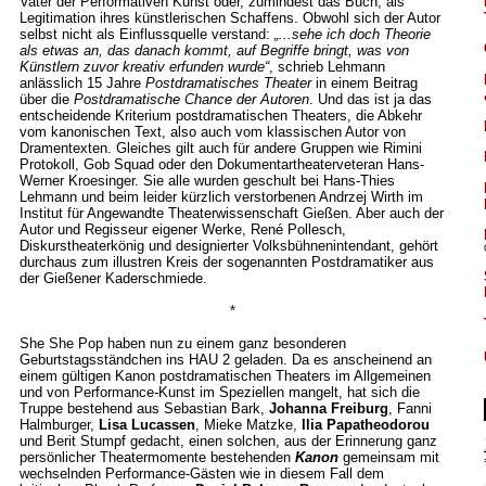
Vater der Performativen Kunst oder, zumindest das Buch, als
Legitimation ihres künstlerischen Schaffens. Obwohl sich der Autor
selbst nicht als Einflussquelle verstand:
„...sehe ich doch Theorie
als etwas an, das danach kommt, auf Begriffe bringt, was von
Künstlern zuvor kreativ erfunden wurde“
, schrieb Lehmann
anlässlich 15 Jahre
Postdramatisches Theater
in einem Beitrag
über die
Postdramatische Chance der Autoren
. Und das ist ja das
entscheidende Kriterium postdramatischen Theaters, die Abkehr
vom kanonischen Text, also auch vom klassischen Autor von
Dramentexten. Gleiches gilt auch für andere Gruppen wie Rimini
Protokoll, Gob Squad oder den Dokumentartheaterveteran Hans-
Werner Kroesinger. Sie alle wurden geschult bei Hans-Thies
Lehmann und beim leider kürzlich verstorbenen Andrzej Wirth im
Institut für Angewandte Theaterwissenschaft Gießen. Aber auch der
Autor und Regisseur eigener Werke, René Pollesch,
Diskurstheaterkönig und designierter Volksbühnenintendant, gehört
durchaus zum illustren Kreis der sogenannten Postdramatiker aus
der Gießener Kaderschmiede.
*
She She Pop haben nun zu einem ganz besonderen
Geburtstagsständchen ins HAU 2 geladen. Da es anscheinend an
einem gültigen Kanon postdramatischen Theaters im Allgemeinen
und von Performance-Kunst im Speziellen mangelt, hat sich die
Truppe bestehend aus Sebastian Bark,
Johanna Freiburg
, Fanni
Halmburger,
Lisa Lucassen
, Mieke Matzke,
Ilia Papatheodorou
und Berit Stumpf gedacht, einen solchen, aus der Erinnerung ganz
persönlicher Theatermomente bestehenden
Kanon
gemeinsam mit
wechselnden Performance-Gästen wie in diesem Fall dem