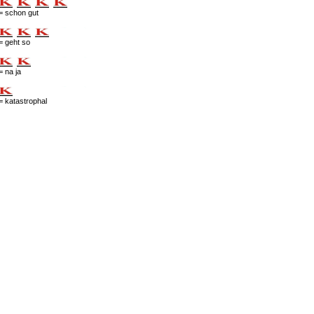
= schon gut
= geht so
= na ja
= katastrophal