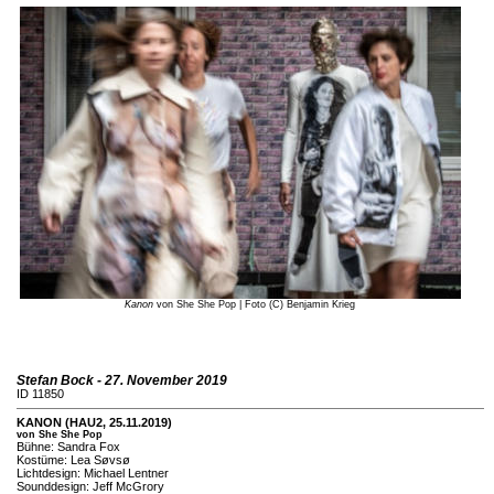
Kanon
von She She Pop | Foto (C) Benjamin Krieg
Stefan Bock - 27. November 2019
ID 11850
KANON (HAU2, 25.11.2019)
von She She Pop
Bühne: Sandra Fox
Kostüme: Lea Søvsø
Lichtdesign: Michael Lentner
Sounddesign: Jeff McGrory