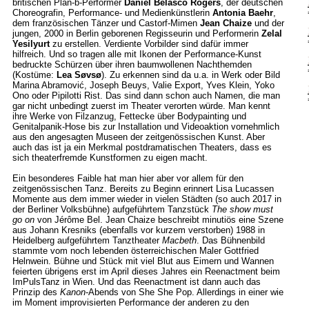
britischen Plan-b-Performer
Daniel Belasco Rogers
, der deutschen
Choreografin, Performance- und Medienkünstlerin
Antonia Baehr
,
dem französischen Tänzer und Castorf-Mimen
Jean Chaize
und der
jungen, 2000 in Berlin geborenen Regisseurin und Performerin
Zelal
Yesilyurt
zu erstellen. Verdiente Vorbilder sind dafür immer
hilfreich. Und so tragen alle mit Ikonen der Performance-Kunst
bedruckte Schürzen über ihren baumwollenen Nachthemden
(Kostüme:
Lea Søvsø
). Zu erkennen sind da u.a. in Werk oder Bild
Marina Abramović, Joseph Beuys, Valie Export, Yves Klein, Yoko
Ono oder Pipilotti Rist. Das sind dann schon auch Namen, die man
gar nicht unbedingt zuerst im Theater verorten würde. Man kennt
ihre Werke von Filzanzug, Fettecke über Bodypainting und
Genitalpanik-Hose bis zur Installation und Videoaktion vornehmlich
aus den angesagten Museen der zeitgenössischen Kunst. Aber
auch das ist ja ein Merkmal postdramatischen Theaters, dass es
sich theaterfremde Kunstformen zu eigen macht.
Ein besonderes Faible hat man hier aber vor allem für den
zeitgenössischen Tanz. Bereits zu Beginn erinnert Lisa Lucassen
Momente aus dem immer wieder in vielen Städten (so auch 2017 in
der Berliner Volksbühne) aufgeführtem Tanzstück
The show must
go on
von Jérôme Bel. Jean Chaize beschreibt minutiös eine Szene
aus Johann Kresniks (ebenfalls vor kurzem verstorben) 1988 in
Heidelberg aufgeführtem Tanztheater
Macbeth
. Das Bühnenbild
stammte vom noch lebenden österreichischen Maler Gottfried
Helnwein. Bühne und Stück mit viel Blut aus Eimern und Wannen
feierten übrigens erst im April dieses Jahres ein Reenactment beim
ImPulsTanz in Wien. Und das Reenactment ist dann auch das
Prinzip des
Kanon
-Abends von She She Pop. Allerdings in einer wie
im Moment improvisierten Performance der anderen zu den