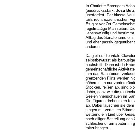
In Charlotte Sprengers Adap
(ausdrucksstark:
Josu But
überfordert. Der blasse Neul
teils recht exzentrischen Fi
Es gibt vor Ort Gemeinschaf
regelmäßige Mahlzeiten. Die
liebenswürdig und bestimmt.
Alltag des Sanatoriums ein,
und eher passiv gegenüber 
anderen.
Da gibt es die vitale Clawdi
selbstbewusst als barbusig
nachstellt. Dann ist da Pribi
gemeinschaftliche Aktivitäte
ihm das Sanatorium verlass
grenzenden Flirts werden ni
nähern sich nur vordergründi
Stocken, reißen ab, sind plö
dahin, ganz wie die routineh
Seeleninnenschauen im Sana
Die Figuren drehen sich for
ab. Dabei lauschen sie dem
singen mit verteilten Stim
wetternd ein Lied über
Gesel
nach eiliger Bestellung de
schleichend, um später im 
mitzubringen.