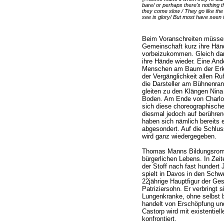
bare/ or perhaps there's nothing 
they come slow / They go like the la
see is glory/ But most have seen i
Beim Voranschreiten müssen
Gemeinschaft kurz ihre Hä
vorbeizukommen. Gleich dar
ihre Hände wieder. Eine And
Menschen am Baum der Erk
der Vergänglichkeit allen 
die Darsteller am Bühnenra
gleiten zu den Klängen Nina
Boden. Am Ende von Charlot
sich diese choreographisc
diesmal jedoch auf berühren
haben sich nämlich bereits 
abgesondert. Auf die Schlus
wird ganz wiedergegeben.
Thomas Manns Bildungsroman
bürgerlichen Lebens. In Zeit
der Stoff nach fast hundert 
spielt in Davos in den Schw
22jährige Hauptfigur der Ges
Patriziersohn. Er verbringt 
Lungenkranke, ohne selbst b
handelt von Erschöpfung und 
Castorp wird mit existentie
konfrontiert.