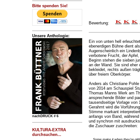
Bitte spenden Sie!
Bewertung:
Unsere Anthologie:
Ein von unten hell erleuchte
ebenerdigen Bühne dient al
Augenscheinlich ein Lindenb
verbotene Frucht, der Apfel,
Beginn stehen die sieben ju
an der Wand. Sie sind eher
bekleidet, rechts außen trä
über freiem Oberkörper.
Anders als Christiane Pohle 
von 2014 am Schauspiel Stu
Thomas Manns Werk am Theate
ansprechende Bilder und pac
tausendseitige Vorlage von 
Gerahmt wird die Vorführun
Stimme markant interpretier
nachDRUCK # 6
anfangs von Band, während 
und synchron mit ausdrucksl
die Zuschauer zuschreiten:
KULTURA-EXTRA
durchsuchen...
„...Some make it when they're old/