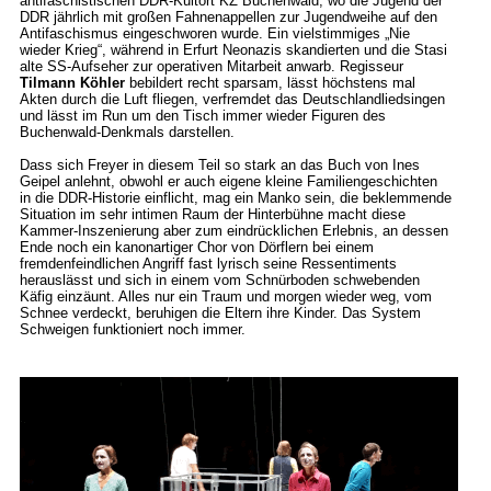
antifaschistischen DDR-Kultort KZ Buchenwald, wo die Jugend der
DDR jährlich mit großen Fahnenappellen zur Jugendweihe auf den
Antifaschismus eingeschworen wurde. Ein vielstimmiges „Nie
wieder Krieg“, während in Erfurt Neonazis skandierten und die Stasi
alte SS-Aufseher zur operativen Mitarbeit anwarb. Regisseur
Tilmann Köhler
bebildert recht sparsam, lässt höchstens mal
Akten durch die Luft fliegen, verfremdet das Deutschlandliedsingen
und lässt im Run um den Tisch immer wieder Figuren des
Buchenwald-Denkmals darstellen.
Dass sich Freyer in diesem Teil so stark an das Buch von Ines
Geipel anlehnt, obwohl er auch eigene kleine Familiengeschichten
in die DDR-Historie einflicht, mag ein Manko sein, die beklemmende
Situation im sehr intimen Raum der Hinterbühne macht diese
Kammer-Inszenierung aber zum eindrücklichen Erlebnis, an dessen
Ende noch ein kanonartiger Chor von Dörflern bei einem
fremdenfeindlichen Angriff fast lyrisch seine Ressentiments
herauslässt und sich in einem vom Schnürboden schwebenden
Käfig einzäunt. Alles nur ein Traum und morgen wieder weg, vom
Schnee verdeckt, beruhigen die Eltern ihre Kinder. Das System
Schweigen funktioniert noch immer.