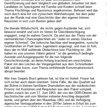
Gentrifizierung und dem Vergleich von globalem Jetsetten mit dem
Landleben im Speckgürtel mit Familie und Kindern schnell beim
Thema Flüchtlinge und Rassismus angekommen. Befeuert wird das
noch durch eine Art von zynischem Wahrheitsspiel, bei dem jeder
aus der Runde mal eine Geschichte über den eigenen kleinen
Rassisten in sich zum Besten geben darf.
Die liberale Mittelschicht, die nichts gegen Ausländer hat, sich
bewusst ernährt und sich im Verein für Gleichberechtigung
engagiert, zeigt ihr wahres Gesicht. Da wird aus der These von der
vermeintlichen Chancengleichheit ein "Jeder ist seines Glückes
eigener Schmied". Der türkische Nachbar wird beargwöhnt, syrische
Großfamilien im Park beim Jugendamt angezeigt, und man ist froh,
dass der im Müll wühlende Obdachlose kein Flüchtling ist.
„Wir
haben es von unseren Vätern gelernt.“
ist die genetisch bedingte
Ausrede und Ausgangspunkt für die nun folgende
Geschichtsstunde, an deren Anfang krachend ein verschnürtes
Paket mit den Leichen der Vergangenheit aus dem Schnürboden
fällt und das kurze, zum Thema einführende Konversationsstück
abrupt beendet.
Wer Ines Geipels Buch gelesen hat, ist klar im Vorteil. Freyer hat
sich sicher auch daran orientiert. Seine Fälle, die das Quartett auf
der Bühne in kleinen familiären Dramoletten aus der ostdeutschen
Provinz mit Kostümen und Requisiten aus dem Paket vorspielt,
greifen zurück bis zum 17. Juni 1953, der von den DDR-Oberen als
faschistischer und vom Westen initiierter Anschlag dargestellt
wurde, und gehen über den Mauerbau 1961 und die Verfolgung
algerischer Vertragsarbeiter in den 1970er Jahren in Erfurt bis zum