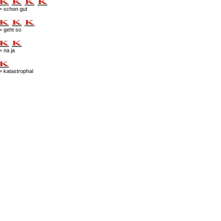
= schon gut
= geht so
= na ja
= katastrophal