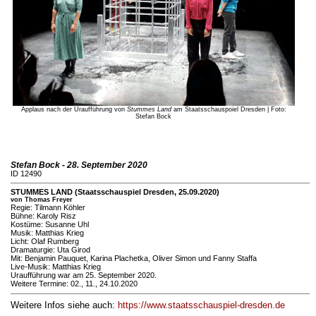
Applaus nach der Uraufführung von
Stummes Land
am Staatsschauspoiel Dresden | Foto:
Stefan Bock
Stefan Bock - 28. September 2020
ID 12490
STUMMES LAND (Staatsschauspiel Dresden, 25.09.2020)
von Thomas Freyer
Regie: Tilmann Köhler
Bühne: Karoly Risz
Kostüme: Susanne Uhl
Musik: Matthias Krieg
Licht: Olaf Rumberg
Dramaturgie: Uta Girod
Mit: Benjamin Pauquet, Karina Plachetka, Oliver Simon und Fanny Staffa
Live-Musik: Matthias Krieg
Uraufführung war am 25. September 2020.
Weitere Termine: 02., 11., 24.10.2020
Weitere Infos siehe auch:
https://www.staatsschauspiel-dresden.de