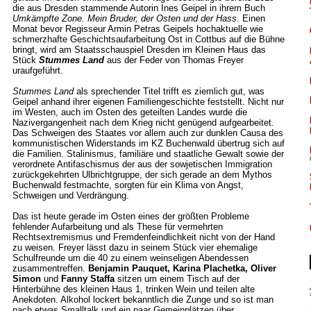
die aus Dresden stammende Autorin Ines Geipel in ihrem Buch
Umkämpfte Zone. Mein Bruder, der Osten und der Hass
. Einen
Monat bevor Regisseur Armin Petras Geipels hochaktuelle wie
schmerzhafte Geschichtsaufarbeitung Ost in Cottbus auf die Bühne
bringt, wird am Staatsschauspiel Dresden im Kleinen Haus das
Stück
Stummes Land
aus der Feder von Thomas Freyer
uraufgeführt.
Stummes Land
als sprechender Titel trifft es ziemlich gut, was
Geipel anhand ihrer eigenen Familiengeschichte feststellt. Nicht nur
im Westen, auch im Osten des geteilten Landes wurde die
Nazivergangenheit nach dem Krieg nicht genügend aufgearbeitet.
Das Schweigen des Staates vor allem auch zur dunklen Causa des
kommunistischen Widerstands im KZ Buchenwald übertrug sich auf
die Familien. Stalinismus, familiäre und staatliche Gewalt sowie der
verordnete Antifaschismus der aus der sowjetischen Immigration
zurückgekehrten Ulbrichtgruppe, der sich gerade an dem Mythos
Buchenwald festmachte, sorgten für ein Klima von Angst,
Schweigen und Verdrängung.
Das ist heute gerade im Osten eines der größten Probleme
fehlender Aufarbeitung und als These für vermehrten
Rechtsextremismus und Fremdenfeindlichkeit nicht von der Hand
zu weisen. Freyer lässt dazu in seinem Stück vier ehemalige
Schulfreunde um die 40 zu einem weinseligen Abendessen
zusammentreffen.
Benjamin Pauquet, Karina Plachetka, Oliver
Simon
und
Fanny Staffa
sitzen um einem Tisch auf der
Hinterbühne des kleinen Haus 1, trinken Wein und teilen alte
Anekdoten. Alkohol lockert bekanntlich die Zunge und so ist man
nach etwas Smalltalk und ein paar Gemeinplätzen über