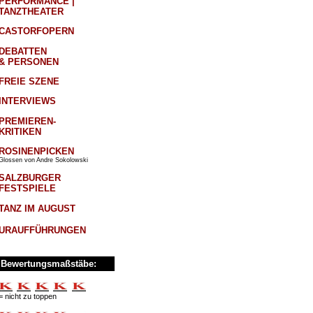
PERFORMANCE |
TANZTHEATER
CASTORFOPERN
DEBATTEN
& PERSONEN
FREIE SZENE
INTERVIEWS
PREMIEREN-
KRITIKEN
ROSINENPICKEN
Glossen von Andre Sokolowski
SALZBURGER
FESTSPIELE
TANZ IM AUGUST
URAUFFÜHRUNGEN
Bewertungsmaßstäbe:
= nicht zu toppen