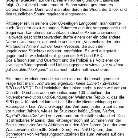
(
Robin Nidecker
) auf den Eisernen Vorhang und die Saalwände
folgt. Zuerst denkt man ermattet: Schon wieder gestreamtes
Corona-Theater. Dann wird man aber durch die Wucht der Bilder und
den räumlichen Sound regelrecht eingesogen.
Rittberger reit in seinem über 80-seitigen Langpoem, man könnte
auch Requiem dazu zu sagen, Stimmen aus der Vergangenheit und
Gegenwart kämpferischer antifaschistischer Aktion aneinander.
Halbwegs geschichtsbewandert dürfte einem der ein oder andere
Name etwas sagen, ansonsten sei hier ein „Verzeichnis der toten
Antifaschist*innen“ auf der Gorki-Website, die auch den
ungekürzten Stücktext anbietet, empfohlen. Es wird ausgeteilt
gegen rechts wie linksliberal, gegen die SPD und KPD,
Sozialfaschisten und Querfront und die Polizei als Vollzieher der
jeweiligen Staatsgewalt und Lieblingsgegner sowieso.
„Ihr seid nur
gut bezahlte Hooligans“
ist da noch relativ nett anzuhören.
Als immer wiederkehrende, sicher nicht nur rhetorisch gemeinte
Frage hört man:
„Und warum eigentlich keine Einheit / Zwischen
SPD und KPD“
. Die Uneinigkeit der Linken steht ja nach wie vor zur
Debatte. Durchaus auch erkennbar beim 100. Jubiläum der
Novemberrevolution und Gründung der Weimarer Republik, das die
SPD ganz für sich reklamiert hat. Über die Niederschlagung der
Räterepublik kein Wort. Gekappt das Vertrauen in den Staat schon
vor hundert Jahren, wie es im Stücktext heißt.
„Staat, Nation,
Kapital? Scheiße!“
wird von vermummten Gestalten skandiert. Das
ist streitbares Material, das Rittberger noch mit Stimmen von der
Polizei erstickter Antifa-Aktionen aus den 80er Jahren (u.a. der vom
Wasserwerfer überrollte Günter Sare), von NSU-Opfern, dem
Schreddern von Verfassungsschutzakten bis zum Verweis auf den