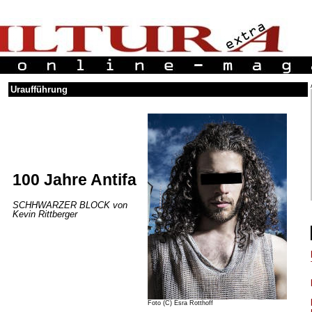
Uraufführung
100 Jahre Antifa
SCHHWARZER BLOCK von
Kevin Rittberger
Foto (C) Esra Rotthoff