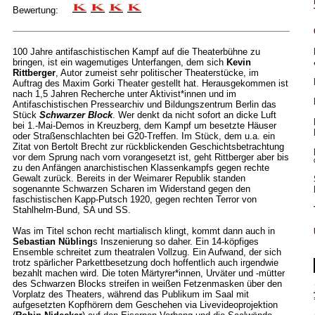
Bewertung:
100 Jahre antifaschistischen Kampf auf die Theaterbühne zu
bringen, ist ein wagemutiges Unterfangen, dem sich
Kevin
Rittberger
, Autor zumeist sehr politischer Theaterstücke, im
Auftrag des Maxim Gorki Theater gestellt hat. Herausgekommen ist
nach 1,5 Jahren Recherche unter Aktivist*innen und im
Antifaschistischen Pressearchiv und Bildungszentrum Berlin das
Stück
Schwarzer Block
. Wer denkt da nicht sofort an dicke Luft
bei 1.-Mai-Demos in Kreuzberg, dem Kampf um besetzte Häuser
oder Straßenschlachten bei G20-Treffen. Im Stück, dem u.a. ein
Zitat von Bertolt Brecht zur rückblickenden Geschichtsbetrachtung
vor dem Sprung nach vorn vorangesetzt ist, geht Rittberger aber bis
zu den Anfängen anarchistischen Klassenkampfs gegen rechte
Gewalt zurück. Bereits in der Weimarer Republik standen
sogenannte Schwarzen Scharen im Widerstand gegen den
faschistischen Kapp-Putsch 1920, gegen rechten Terror von
Stahlhelm-Bund, SA und SS.
Was im Titel schon recht martialisch klingt, kommt dann auch in
Sebastian Nübling
s Inszenierung so daher. Ein 14-köpfiges
Ensemble schreitet zum theatralen Vollzug. Ein Aufwand, der sich
trotz spärlicher Parkettbesetzung doch hoffentlich auch irgendwie
bezahlt machen wird. Die toten Märtyrer*innen, Urväter und -mütter
des Schwarzen Blocks streifen in weißen Fetzenmasken über den
Vorplatz des Theaters, während das Publikum im Saal mit
aufgesetzten Kopfhörern dem Geschehen via Livevideoprojektion