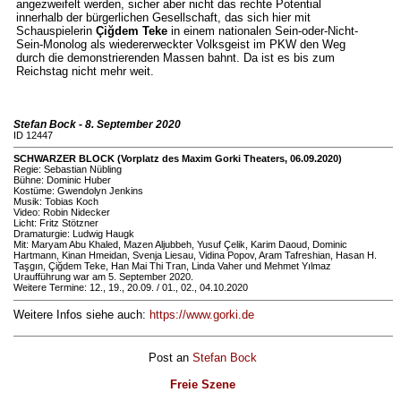
angezweifelt werden, sicher aber nicht das rechte Potential
innerhalb der bürgerlichen Gesellschaft, das sich hier mit
Schauspielerin
Çiğdem Teke
in einem nationalen Sein-oder-Nicht-
Sein-Monolog als wiedererweckter Volksgeist im PKW den Weg
durch die demonstrierenden Massen bahnt. Da ist es bis zum
Reichstag nicht mehr weit.
Stefan Bock - 8. September 2020
ID 12447
SCHWARZER BLOCK (Vorplatz des Maxim Gorki Theaters, 06.09.2020)
Regie: Sebastian Nübling
Bühne: Dominic Huber
Kostüme: Gwendolyn Jenkins
Musik: Tobias Koch
Video: Robin Nidecker
Licht: Fritz Stötzner
Dramaturgie: Ludwig Haugk
Mit: Maryam Abu Khaled, Mazen Aljubbeh, Yusuf Çelik, Karim Daoud, Dominic
Hartmann, Kinan Hmeidan, Svenja Liesau, Vidina Popov, Aram Tafreshian, Hasan H.
Taşgın, Çiğdem Teke, Han Mai Thi Tran, Linda Vaher und Mehmet Yılmaz
Uraufführung war am 5. September 2020.
Weitere Termine: 12., 19., 20.09. / 01., 02., 04.10.2020
Weitere Infos siehe auch:
https://www.gorki.de
Post an
Stefan Bock
Freie Szene