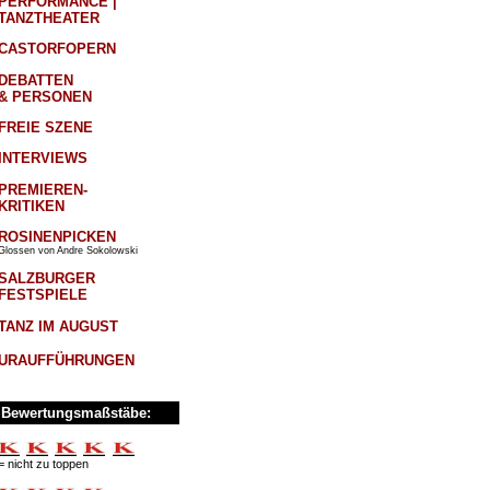
PERFORMANCE |
TANZTHEATER
CASTORFOPERN
DEBATTEN
& PERSONEN
FREIE SZENE
INTERVIEWS
PREMIEREN-
KRITIKEN
ROSINENPICKEN
Glossen von Andre Sokolowski
SALZBURGER
FESTSPIELE
TANZ IM AUGUST
URAUFFÜHRUNGEN
Bewertungsmaßstäbe:
= nicht zu toppen