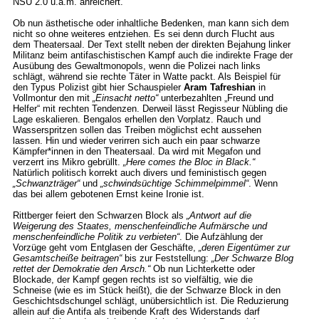
NSU 2.0 u.a.m. anreichert.
Ob nun ästhetische oder inhaltliche Bedenken, man kann sich dem
nicht so ohne weiteres entziehen. Es sei denn durch Flucht aus
dem Theatersaal. Der Text stellt neben der direkten Bejahung linker
Militanz beim antifaschistischen Kampf auch die indirekte Frage der
Ausübung des Gewaltmonopols, wenn die Polizei nach links
schlägt, während sie rechte Täter in Watte packt. Als Beispiel für
den Typus Polizist gibt hier Schauspieler
Aram Tafreshian
in
Vollmontur den mit
„Einsacht netto“
unterbezahlten „Freund und
Helfer“ mit rechten Tendenzen. Derweil lässt Regisseur Nübling die
Lage eskalieren. Bengalos erhellen den Vorplatz. Rauch und
Wasserspritzen sollen das Treiben möglichst echt aussehen
lassen. Hin und wieder verirren sich auch ein paar schwarze
Kämpfer*innen in den Theatersaal. Da wird mit Megafon und
verzerrt ins Mikro gebrüllt.
„Here comes the Bloc in Black.“
Natürlich politisch korrekt auch divers und feministisch gegen
„Schwanzträger“
und
„schwindsüchtige Schimmelpimmel“
. Wenn
das bei allem gebotenen Ernst keine Ironie ist.
Rittberger feiert den Schwarzen Block als
„Antwort auf die
Weigerung des Staates, menschenfeindliche Aufmärsche und
menschenfeindliche Politik zu verbieten“
. Die Aufzählung der
Vorzüge geht vom Entglasen der Geschäfte,
„deren Eigentümer zur
Gesamtscheiße beitragen“
bis zur Feststellung:
„Der Schwarze Blog
rettet der Demokratie den Arsch.“
Ob nun Lichterkette oder
Blockade, der Kampf gegen rechts ist so vielfältig, wie die
Schneise (wie es im Stück heißt), die der Schwarze Block in den
Geschichtsdschungel schlägt, unübersichtlich ist. Die Reduzierung
allein auf die Antifa als treibende Kraft des Widerstands darf