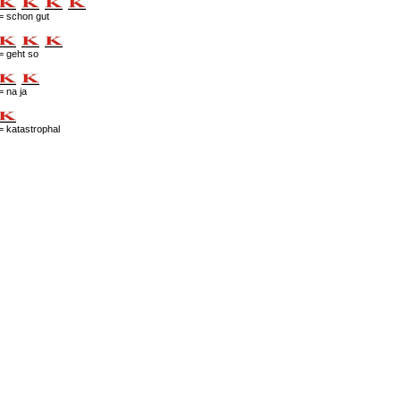
= schon gut
= geht so
= na ja
= katastrophal