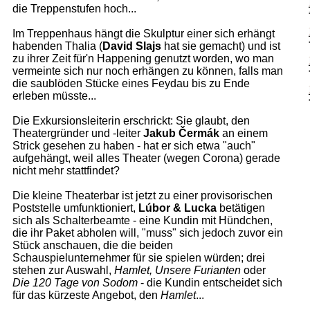
die Treppenstufen hoch...
Im Treppenhaus hängt die Skulptur einer sich erhängt
habenden Thalia (
David Slajs
hat sie gemacht) und ist
zu ihrer Zeit für'n Happening genutzt worden, wo man
vermeinte sich nur noch erhängen zu können, falls man
die saublöden Stücke eines Feydau bis zu Ende
erleben müsste...
Die Exkursionsleiterin erschrickt: Sie glaubt, den
Theatergründer und -leiter
Jakub Čermák
an einem
Strick gesehen zu haben - hat er sich etwa "auch"
aufgehängt, weil alles Theater (wegen Corona) gerade
nicht mehr stattfindet?
Die kleine Theaterbar ist jetzt zu einer provisorischen
Poststelle umfunktioniert,
Lúbor & Lucka
betätigen
sich als Schalterbeamte - eine Kundin mit Hündchen,
die ihr Paket abholen will, "muss" sich jedoch zuvor ein
Stück anschauen, die die beiden
Schauspielunternehmer für sie spielen würden; drei
stehen zur Auswahl,
Hamlet, Unsere Furianten
oder
Die 120 Tage von Sodom
- die Kundin entscheidet sich
für das kürzeste Angebot, den
Hamlet
...