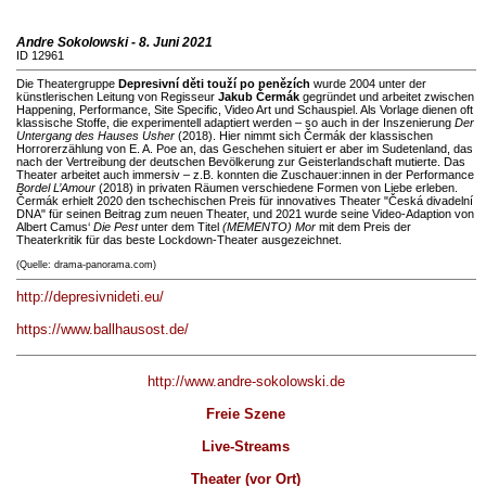
Andre Sokolowski - 8. Juni 2021
ID 12961
Die Theatergruppe
Depresivní děti touží po penězích
wurde 2004 unter der
künstlerischen Leitung von Regisseur
Jakub Čermák
gegründet und arbeitet zwischen
Happening, Performance, Site Specific, Video Art und Schauspiel. Als Vorlage dienen oft
klassische Stoffe, die experimentell adaptiert werden – so auch in der Inszenierung
Der
Untergang des Hauses Usher
(2018). Hier nimmt sich Čermák der klassischen
Horrorerzählung von E. A. Poe an, das Geschehen situiert er aber im Sudetenland, das
nach der Vertreibung der deutschen Bevölkerung zur Geisterlandschaft mutierte. Das
Theater arbeitet auch immersiv – z.B. konnten die Zuschauer:innen in der Performance
Bordel L’Amour
(2018) in privaten Räumen verschiedene Formen von Liebe erleben.
Čermák erhielt 2020 den tschechischen Preis für innovatives Theater "Česká divadelní
DNA" für seinen Beitrag zum neuen Theater, und 2021 wurde seine Video-Adaption von
Albert Camus‘
Die Pest
unter dem Titel
(MEMENTO) Mor
mit dem Preis der
Theaterkritik für das beste Lockdown-Theater ausgezeichnet.
(Quelle: drama-panorama.com)
http://depresivnideti.eu/
https://www.ballhausost.de/
http://www.andre-sokolowski.de
Freie Szene
Live-Streams
Theater (vor Ort)