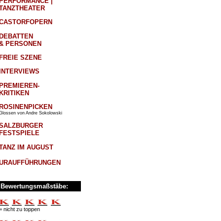
PERFORMANCE |
TANZTHEATER
CASTORFOPERN
DEBATTEN
& PERSONEN
FREIE SZENE
INTERVIEWS
PREMIEREN-
KRITIKEN
ROSINENPICKEN
Glossen von Andre Sokolowski
SALZBURGER
FESTSPIELE
TANZ IM AUGUST
URAUFFÜHRUNGEN
Bewertungsmaßstäbe:
= nicht zu toppen