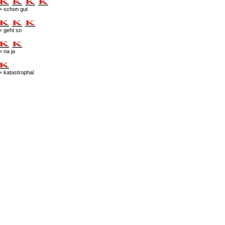
= schon gut
= geht so
= na ja
= katastrophal