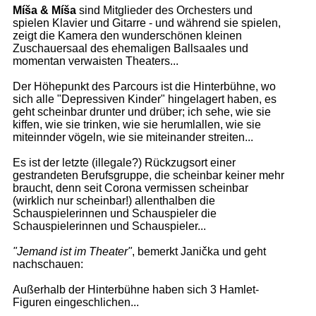
Míša & Míša
sind Mitglieder des Orchesters und
spielen Klavier und Gitarre - und während sie spielen,
zeigt die Kamera den wunderschönen kleinen
Zuschauersaal des ehemaligen Ballsaales und
momentan verwaisten Theaters...
Der Höhepunkt des Parcours ist die Hinterbühne, wo
sich alle "Depressiven Kinder" hingelagert haben, es
geht scheinbar drunter und drüber; ich sehe, wie sie
kiffen, wie sie trinken, wie sie herumlallen, wie sie
miteinnder vögeln, wie sie miteinander streiten...
Es ist der letzte (illegale?) Rückzugsort einer
gestrandeten Berufsgruppe, die scheinbar keiner mehr
braucht, denn seit Corona vermissen scheinbar
(wirklich nur scheinbar!) allenthalben die
Schauspielerinnen und Schauspieler die
Schauspielerinnen und Schauspieler...
"Jemand ist im Theater"
, bemerkt Janička und geht
nachschauen:
Außerhalb der Hinterbühne haben sich 3 Hamlet-
Figuren eingeschlichen...