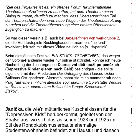
"Ziel des Projektes ist es, ein offenes Forum für internationale
Theaterüber­setzer*innen zu schaffen, mit dem Theater in einen
Dialog zu treten, deutlich zu machen, dass Übersetzer*innen Teil
der Theaterschaffenden sind, neue Wege in der Theaterübersetzung
zu gehen und die Theaterübersetzung einer breiten Öffentlichkeit
zugänglich zu machen."
So war dieser Verein z.B. auch bei
Arbeiterinnen
von werkgruppe 2
,
die die Ruhrfestspiele Recklinghausen streamten, "helfend"
involviert; ich sah mir dieses Video neulich an [s. Hyperlink].
Beim diesjährigen Festival
EIN STÜCK: TSCHECHIEN
, das wegen
der Corona-Pandemie wieder nur online stattfindet, konnte ich heute
Nachmittag die Theatergruppe
Depresivní děti touží po penězích
(Depressive Kinder gieren nach Geld)
besichtigen - die sollte
eigentlich mit ihrer Produktion
Der Untergang des Hauses Usher
im
Ballhaus Ost gastieren. Alternativ nahm sie mich nunmehr mit nach
Prag
"auf eine sinnlich-satirische Tour durch ihre Spielstätte Venuše
ve Švehlovce, einem alten Ballsaal im Prager Szeneviertel
Žižkov"
...
*
Janička
, die wie'n mütterliches Kuschelkissen für die
"Depressiven Kids" herüberkommt, geleitet von der
Straße aus, wo sich das zwischen 1923 und 1925 im
Stil des Rondokubismus erbaute ehemalige
Studentenwohnheim befindet, zur Haustür und danach