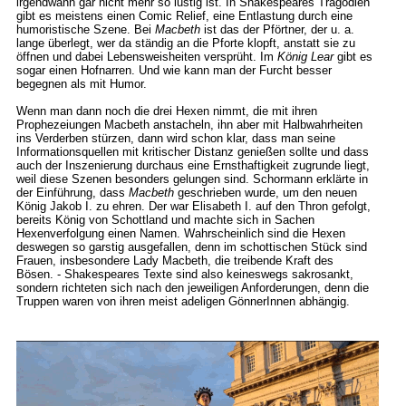
irgendwann gar nicht mehr so lustig ist. In Shakespeares Tragödien
gibt es meistens einen Comic Relief, eine Entlastung durch eine
humoristische Szene. Bei
Macbeth
ist das der Pförtner, der u. a.
lange überlegt, wer da ständig an die Pforte klopft, anstatt sie zu
öffnen und dabei Lebensweisheiten versprüht. Im
König Lear
gibt es
sogar einen Hofnarren. Und wie kann man der Furcht besser
begegnen als mit Humor.
Wenn man dann noch die drei Hexen nimmt, die mit ihren
Prophezeiungen Macbeth anstacheln, ihn aber mit Halbwahrheiten
ins Verderben stürzen, dann wird schon klar, dass man seine
Informationsquellen mit kritischer Distanz genießen sollte und dass
auch der Inszenierung durchaus eine Ernsthaftigkeit zugrunde liegt,
weil diese Szenen besonders gelungen sind. Schormann erklärte in
der Einführung, dass
Macbeth
geschrieben wurde, um den neuen
König Jakob I. zu ehren. Der war Elisabeth I. auf den Thron gefolgt,
bereits König von Schottland und machte sich in Sachen
Hexenverfolgung einen Namen. Wahrscheinlich sind die Hexen
deswegen so garstig ausgefallen, denn im schottischen Stück sind
Frauen, insbesondere Lady Macbeth, die treibende Kraft des
Bösen. - Shakespeares Texte sind also keineswegs sakrosankt,
sondern richteten sich nach den jeweiligen Anforderungen, denn die
Truppen waren von ihren meist adeligen GönnerInnen abhängig.