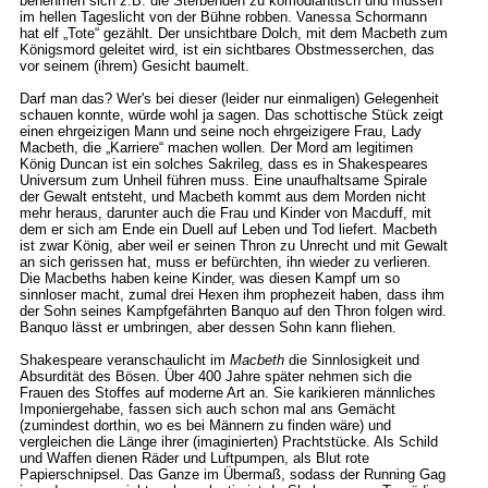
benehmen sich z.B. die Sterbenden zu komödiantisch und müssen
im hellen Tageslicht von der Bühne robben. Vanessa Schormann
hat elf „Tote“ gezählt. Der unsichtbare Dolch, mit dem Macbeth zum
Königsmord geleitet wird, ist ein sichtbares Obstmesserchen, das
vor seinem (ihrem) Gesicht baumelt.
Darf man das? Wer's bei dieser (leider nur einmaligen) Gelegenheit
schauen konnte, würde wohl ja sagen. Das schottische Stück zeigt
einen ehrgeizigen Mann und seine noch ehrgeizigere Frau, Lady
Macbeth, die „Karriere“ machen wollen. Der Mord am legitimen
König Duncan ist ein solches Sakrileg, dass es in Shakespeares
Universum zum Unheil führen muss. Eine unaufhaltsame Spirale
der Gewalt entsteht, und Macbeth kommt aus dem Morden nicht
mehr heraus, darunter auch die Frau und Kinder von Macduff, mit
dem er sich am Ende ein Duell auf Leben und Tod liefert. Macbeth
ist zwar König, aber weil er seinen Thron zu Unrecht und mit Gewalt
an sich gerissen hat, muss er befürchten, ihn wieder zu verlieren.
Die Macbeths haben keine Kinder, was diesen Kampf um so
sinnloser macht, zumal drei Hexen ihm prophezeit haben, dass ihm
der Sohn seines Kampfgefährten Banquo auf den Thron folgen wird.
Banquo lässt er umbringen, aber dessen Sohn kann fliehen.
Shakespeare veranschaulicht im
Macbeth
die Sinnlosigkeit und
Absurdität des Bösen. Über 400 Jahre später nehmen sich die
Frauen des Stoffes auf moderne Art an. Sie karikieren männliches
Imponiergehabe, fassen sich auch schon mal ans Gemächt
(zumindest dorthin, wo es bei Männern zu finden wäre) und
vergleichen die Länge ihrer (imaginierten) Prachtstücke. Als Schild
und Waffen dienen Räder und Luftpumpen, als Blut rote
Papierschnipsel. Das Ganze im Übermaß, sodass der Running Gag