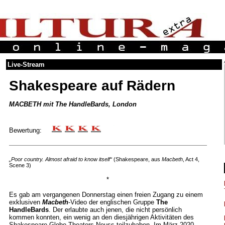
Live-Stream
Shakespeare auf Rädern
MACBETH mit The HandleBards, London
Bewertung:
„Poor country. Almost afraid to know itself“
(Shakespeare, aus
Macbeth
, Act 4,
Scene 3)
*
Es gab am vergangenen Donnerstag einen freien Zugang zu einem
exklusiven
Macbeth
-Video der englischen Gruppe
The
HandleBards
. Der erlaubte auch jenen, die nicht persönlich
kommen konnten, ein wenig an den diesjährigen Aktivitäten des
Shakespeare Globe Theaters Neuss teilzuhaben. Im März 2020