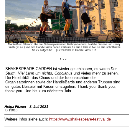
Macbeth
im Stream: Die drei Schauspielerinnen Kathryn Perkins, Natalie Simone und Jenny
Smith (v.l.n.r.) von den HandleBards haben exklusiv für das Globe in Neuss das schottische
Stück aufgeführt... | Screenshot © HandleBards, UK
* * *
SHAKESPEARE GARDEN ist wieder geschlossen, es waren
Der
Sturm, Viel Lärm um nichts, Coriolanus
und vieles mehr zu sehen.
Die Flexibilität, das Chaos und der Ideenreichtum der
OrganisatorInnen sowie der HandleBards und anderen Truppen sind
ein gutes Beispiel mit Krisen umzugehen. Thank you, thank you,
thank you. Und bis zum nächsten Jahr.
Helga Fitzner - 3. Juli 2021
ID 13016
Weitere Infos siehe auch:
https://www.shakespeare-festival.de