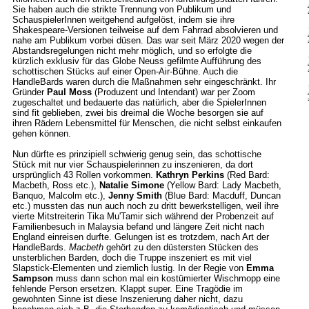
Sie haben auch die strikte Trennung von Publikum und
SchauspielerInnen weitgehend aufgelöst, indem sie ihre
Shakespeare-Versionen teilweise auf dem Fahrrad absolvieren und
nahe am Publikum vorbei düsen. Das war seit März 2020 wegen der
Abstandsregelungen nicht mehr möglich, und so erfolgte die
kürzlich exklusiv für das Globe Neuss gefilmte Aufführung des
schottischen Stücks auf einer Open-Air-Bühne. Auch die
HandleBards waren durch die Maßnahmen sehr eingeschränkt. Ihr
Gründer
Paul Moss
(Produzent und Intendant) war per Zoom
zugeschaltet und bedauerte das natürlich, aber die SpielerInnen
sind fit geblieben, zwei bis dreimal die Woche besorgen sie auf
ihren Rädern Lebensmittel für Menschen, die nicht selbst einkaufen
gehen können.
Nun dürfte es prinzipiell schwierig genug sein, das schottische
Stück mit nur vier Schauspielerinnen zu inszenieren, da dort
ursprünglich 43 Rollen vorkommen.
Kathryn Perkins
(Red Bard:
Macbeth, Ross etc.),
Natalie Simone
(Yellow Bard: Lady Macbeth,
Banquo, Malcolm etc.),
Jenny Smith
(Blue Bard: Macduff, Duncan
etc.) mussten das nun auch noch zu dritt bewerkstelligen, weil ihre
vierte Mitstreiterin Tika Mu'Tamir sich während der Probenzeit auf
Familienbesuch in Malaysia befand und längere Zeit nicht nach
England einreisen durfte. Gelungen ist es trotzdem, nach Art der
HandleBards.
Macbeth
gehört zu den düstersten Stücken des
unsterblichen Barden, doch die Truppe inszeniert es mit viel
Slapstick-Elementen und ziemlich lustig. In der Regie von
Emma
Sampson
muss dann schon mal ein kostümierter Wischmopp eine
fehlende Person ersetzen. Klappt super. Eine Tragödie im
gewohnten Sinne ist diese Inszenierung daher nicht, dazu