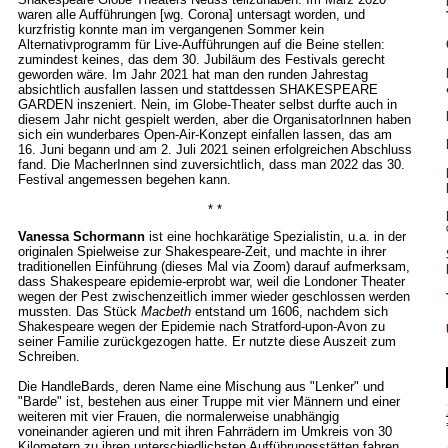
waren alle Aufführungen [wg. Corona] untersagt worden, und
kurzfristig konnte man im vergangenen Sommer kein
Alternativprogramm für Live-Aufführungen auf die Beine stellen:
zumindest keines, das dem 30. Jubiläum des Festivals gerecht
geworden wäre. Im Jahr 2021 hat man den runden Jahrestag
absichtlich ausfallen lassen und stattdessen SHAKESPEARE
GARDEN inszeniert. Nein, im Globe-Theater selbst durfte auch in
diesem Jahr nicht gespielt werden, aber die OrganisatorInnen haben
sich ein wunderbares Open-Air-Konzept einfallen lassen, das am
16. Juni begann und am 2. Juli 2021 seinen erfolgreichen Abschluss
fand. Die MacherInnen sind zuversichtlich, dass man 2022 das 30.
Festival angemessen begehen kann.
* *
Vanessa Schormann
ist eine hochkarätige Spezialistin, u.a. in der
originalen Spielweise zur Shakespeare-Zeit, und machte in ihrer
traditionellen Einführung (dieses Mal via Zoom) darauf aufmerksam,
dass Shakespeare epidemie-erprobt war, weil die Londoner Theater
wegen der Pest zwischenzeitlich immer wieder geschlossen werden
mussten. Das Stück
Macbeth
entstand um 1606, nachdem sich
Shakespeare wegen der Epidemie nach Stratford-upon-Avon zu
seiner Familie zurückgezogen hatte. Er nutzte diese Auszeit zum
Schreiben.
Die HandleBards, deren Name eine Mischung aus "Lenker" und
"Barde" ist, bestehen aus einer Truppe mit vier Männern und einer
weiteren mit vier Frauen, die normalerweise unabhängig
voneinander agieren und mit ihren Fahrrädern im Umkreis von 30
Kilometern zu ihren unterschiedlichsten Aufführungsstätten fahren.