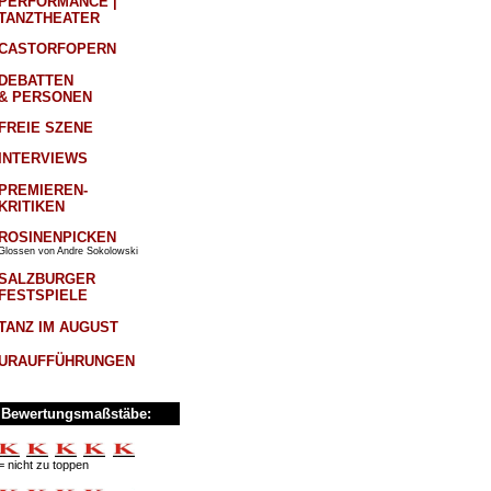
PERFORMANCE |
TANZTHEATER
CASTORFOPERN
DEBATTEN
& PERSONEN
FREIE SZENE
INTERVIEWS
PREMIEREN-
KRITIKEN
ROSINENPICKEN
Glossen von Andre Sokolowski
SALZBURGER
FESTSPIELE
TANZ IM AUGUST
URAUFFÜHRUNGEN
Bewertungsmaßstäbe:
= nicht zu toppen