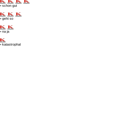
= schon gut
= geht so
= na ja
= katastrophal