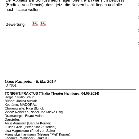
Der Applaus am Schluss ließ Fragen offen. Man war sich bewusst
(Endtext von Dennis), dass jetzt die Nerven blank liegen und alle
nach Hause wollen.
Bewertung:
Liane Kampeter - 5. Mai 2014
ID 7801
TONIGHT:FRAKTUS (Thalia Theater Hamburg, 04.05.2014)
Regie: Studio Braun
Bühne: Janina Audick
Kostüme: MADORAL
Choreografie: Rica Blunck
Video: Rebecca Riedel und Mieke Ulfig
Dramaturgie: Beate Heine
Darsteller:
Alicia Aumüller (Danuta Körner)
Julian Greis (Peter "Jack" Hensel)
Lisa Hagmeister (Fritzi von Salm)
Franziska Hartmann (Melanie "Mel" Körner)
Jacques Palminger (Fraktus)