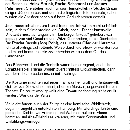
der Band sind
Heinz Strunk, Rocko Schamoni
und
Jaques
Palminger
. Sie stehen auch für das Humorkollektiv
Studio Braun
,
einigen Jüngeren bekannt durch die fingierten Telefonanrufe, dabei
wurden die Anrufgerufenen auf harte Geduldsproben gestellt.
Jetzt muss ich aber zum Punkt kommen. Ich will ja nicht unhöflich
sein, in dem Stück steckte viel Arbeit, aber... Dieser kunstvolle
Dilletantismus, auf angeblich "Hamburger Niveau" gehoben, war
geprägt von viel Geschrei und Witze über andere, meist übertrieben.
Der Roader Dennis (
Jorg Pohl
), das unterste Glied der Hierarchie,
führte allerdings auf rettende Weise durch die Show, er war der rote
Faden und kommentierte zwischendrin wie aus dem Off das
Geschehen.
Das Bühnenbild und die Technik waren herausragend, auch das
Computerspiel Thema Drogen zuerst mittels Großprojektion, dann
auf dem Theaterboden inszeniert - sehr gut!
Die Kostüme machten auf jeden Fall was her, groß und fantasievoll.
Gut, es war Show ohne Inhalt, eher ein Musical, ungewohnt für ein
Theater. Es sollte wohl gewollt eine Erwartungshaltung nicht erfüllt
werden. War das der Witz?
Vielleicht fordert auch der Zeitgeist eine komische Wirklichkeit,
sogar im angeblich unterkühlten Hamburg. Mir allerdings fehlte eine
poetische Dichte, wo Erfindung und Wahrheit auf eine Ebene
kommen und Aha-Erlebnisse kreieren, mit mehr Spontaneität und
Einfühlungsvermögen.