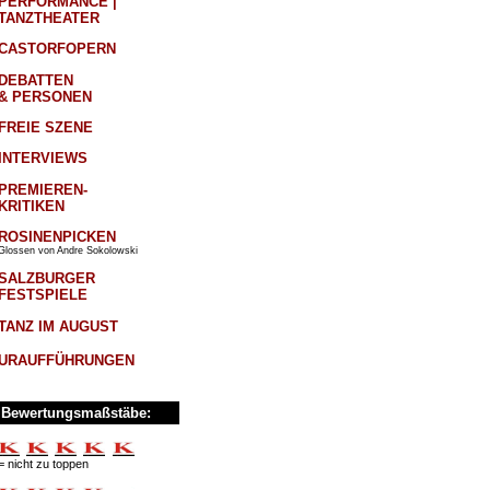
PERFORMANCE |
TANZTHEATER
CASTORFOPERN
DEBATTEN
& PERSONEN
FREIE SZENE
INTERVIEWS
PREMIEREN-
KRITIKEN
ROSINENPICKEN
Glossen von Andre Sokolowski
SALZBURGER
FESTSPIELE
TANZ IM AUGUST
URAUFFÜHRUNGEN
Bewertungsmaßstäbe:
= nicht zu toppen