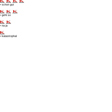
= schon gut
= geht so
= na ja
= katastrophal