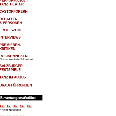
PERFORMANCE |
TANZTHEATER
CASTORFOPERN
DEBATTEN
& PERSONEN
FREIE SZENE
INTERVIEWS
PREMIEREN-
KRITIKEN
ROSINENPICKEN
Glossen von Andre Sokolowski
SALZBURGER
FESTSPIELE
TANZ IM AUGUST
URAUFFÜHRUNGEN
Bewertungsmaßstäbe:
= nicht zu toppen