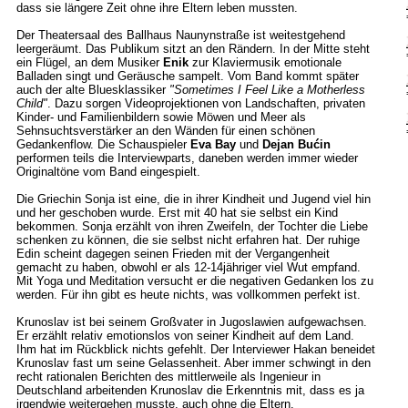
dass sie längere Zeit ohne ihre Eltern leben mussten.
Der Theatersaal des Ballhaus Naunynstraße ist weitestgehend
leergeräumt. Das Publikum sitzt an den Rändern. In der Mitte steht
ein Flügel, an dem Musiker
Enik
zur Klaviermusik emotionale
Balladen singt und Geräusche sampelt. Vom Band kommt später
auch der alte Bluesklassiker
"Sometimes I Feel Like a Motherless
Child"
. Dazu sorgen Videoprojektionen von Landschaften, privaten
Kinder- und Familienbildern sowie Möwen und Meer als
Sehnsuchtsverstärker an den Wänden für einen schönen
Gedankenflow. Die Schauspieler
Eva Bay
und
Dejan Bućin
performen teils die Interviewparts, daneben werden immer wieder
Originaltöne vom Band eingespielt.
Die Griechin Sonja ist eine, die in ihrer Kindheit und Jugend viel hin
und her geschoben wurde. Erst mit 40 hat sie selbst ein Kind
bekommen. Sonja erzählt von ihren Zweifeln, der Tochter die Liebe
schenken zu können, die sie selbst nicht erfahren hat. Der ruhige
Edin scheint dagegen seinen Frieden mit der Vergangenheit
gemacht zu haben, obwohl er als 12-14jähriger viel Wut empfand.
Mit Yoga und Meditation versucht er die negativen Gedanken los zu
werden. Für ihn gibt es heute nichts, was vollkommen perfekt ist.
Krunoslav ist bei seinem Großvater in Jugoslawien aufgewachsen.
Er erzählt relativ emotionslos von seiner Kindheit auf dem Land.
Ihm hat im Rückblick nichts gefehlt. Der Interviewer Hakan beneidet
Krunoslav fast um seine Gelassenheit. Aber immer schwingt in den
recht rationalen Berichten des mittlerweile als Ingenieur in
Deutschland arbeitenden Krunoslav die Erkenntnis mit, dass es ja
irgendwie weitergehen musste, auch ohne die Eltern.