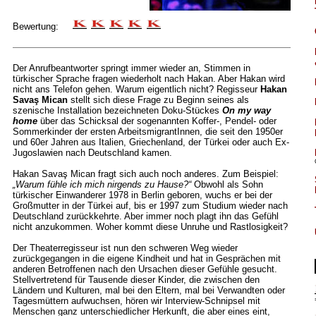
Bewertung:
Der Anrufbeantworter springt immer wieder an, Stimmen in
türkischer Sprache fragen wiederholt nach Hakan. Aber Hakan wird
nicht ans Telefon gehen. Warum eigentlich nicht? Regisseur
Hakan
Savaş Mican
stellt sich diese Frage zu Beginn seines als
szenische Installation bezeichneten Doku-Stückes
On my way
home
über das Schicksal der sogenannten Koffer-, Pendel- oder
Sommerkinder der ersten ArbeitsmigrantInnen, die seit den 1950er
und 60er Jahren aus Italien, Griechenland, der Türkei oder auch Ex-
Jugoslawien nach Deutschland kamen.
Hakan Savaş Mican fragt sich auch noch anderes. Zum Beispiel:
„Warum fühle ich mich nirgends zu Hause?“
Obwohl als Sohn
türkischer Einwanderer 1978 in Berlin geboren, wuchs er bei der
Großmutter in der Türkei auf, bis er 1997 zum Studium wieder nach
Deutschland zurückkehrte. Aber immer noch plagt ihn das Gefühl
nicht anzukommen. Woher kommt diese Unruhe und Rastlosigkeit?
Der Theaterregisseur ist nun den schweren Weg wieder
zurückgegangen in die eigene Kindheit und hat in Gesprächen mit
anderen Betroffenen nach den Ursachen dieser Gefühle gesucht.
Stellvertretend für Tausende dieser Kinder, die zwischen den
Ländern und Kulturen, mal bei den Eltern, mal bei Verwandten oder
Tagesmüttern aufwuchsen, hören wir Interview-Schnipsel mit
Menschen ganz unterschiedlicher Herkunft, die aber eines eint,