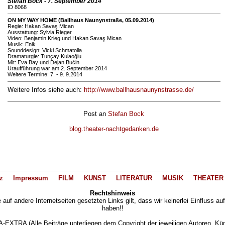
Stefan Bock - 7. September 2014
ID 8068
ON MY WAY HOME (Ballhaus Naunynstraße, 05.09.2014)
Regie: Hakan Savaş Mican
Ausstattung: Sylvia Rieger
Video: Benjamin Krieg und Hakan Savaş Mican
Musik: Enik
Sounddesign: Vicki Schmatolla
Dramaturgie: Tunçay Kulaoğlu
Mit: Eva Bay und Dejan Bućin
Uraufführung war am 2. September 2014
Weitere Termine: 7. - 9. 9.2014
Weitere Infos siehe auch:
http://www.ballhausnaunynstrasse.de/
Post an
Stefan Bock
blog.theater-nachtgedanken.de
z
Impressum
FILM
KUNST
LITERATUR
MUSIK
THEATER
Rechtshinweis
auf andere Internetseiten gesetzten Links gilt, dass wir keinerlei Einfluss au
haben!!
XTRA (Alle Beiträge unterliegen dem Copyright der jeweiligen Autoren, Künst