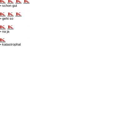
= schon gut
= geht so
= na ja
= katastrophal