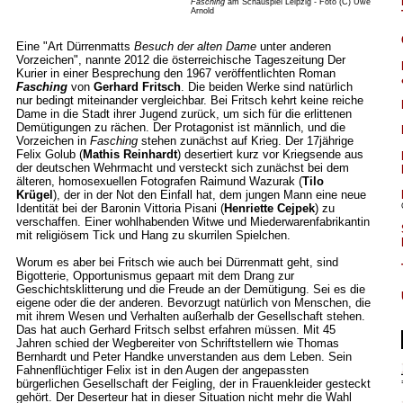
Fasching
am Schauspiel Leipzig - Foto (C) Uwe
Arnold
Eine "Art Dürrenmatts
Besuch der alten Dame
unter anderen
Vorzeichen", nannte 2012 die österreichische Tageszeitung Der
Kurier in einer Besprechung den 1967 veröffentlichten Roman
Fasching
von
Gerhard Fritsch
. Die beiden Werke sind natürlich
nur bedingt miteinander vergleichbar. Bei Fritsch kehrt keine reiche
Dame in die Stadt ihrer Jugend zurück, um sich für die erlittenen
Demütigungen zu rächen. Der Protagonist ist männlich, und die
Vorzeichen in
Fasching
stehen zunächst auf Krieg. Der 17jährige
Felix Golub (
Mathis Reinhardt
) desertiert kurz vor Kriegsende aus
der deutschen Wehrmacht und versteckt sich zunächst bei dem
älteren, homosexuellen Fotografen Raimund Wazurak (
Tilo
Krügel
), der in der Not den Einfall hat, dem jungen Mann eine neue
Identität bei der Baronin Vittoria Pisani (
Henriette Cejpek
) zu
verschaffen. Einer wohlhabenden Witwe und Miederwarenfabrikantin
mit religiösem Tick und Hang zu skurrilen Spielchen.
Worum es aber bei Fritsch wie auch bei Dürrenmatt geht, sind
Bigotterie, Opportunismus gepaart mit dem Drang zur
Geschichtsklitterung und die Freude an der Demütigung. Sei es die
eigene oder die der anderen. Bevorzugt natürlich von Menschen, die
mit ihrem Wesen und Verhalten außerhalb der Gesellschaft stehen.
Das hat auch Gerhard Fritsch selbst erfahren müssen. Mit 45
Jahren schied der Wegbereiter von Schriftstellern wie Thomas
Bernhardt und Peter Handke unverstanden aus dem Leben. Sein
Fahnenflüchtiger Felix ist in den Augen der angepassten
bürgerlichen Gesellschaft der Feigling, der in Frauenkleider gesteckt
gehört. Der Deserteur hat in dieser Situation nicht mehr die Wahl