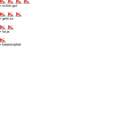
= schon gut
= geht so
= na ja
= katastrophal