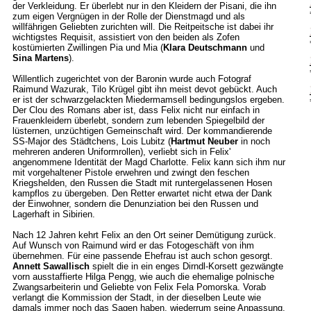
der Verkleidung. Er überlebt nur in den Kleidern der Pisani, die ihn
zum eigen Vergnügen in der Rolle der Dienstmagd und als
willfährigen Geliebten zurichten will. Die Reitpeitsche ist dabei ihr
wichtigstes Requisit, assistiert von den beiden als Zofen
kostümierten Zwillingen Pia und Mia (
Klara Deutschmann
und
Sina Martens
).
Willentlich zugerichtet von der Baronin wurde auch Fotograf
Raimund Wazurak, Tilo Krügel gibt ihn meist devot gebückt. Auch
er ist der schwarzgelackten Miedermamsell bedingungslos ergeben.
Der Clou des Romans aber ist, dass Felix nicht nur einfach in
Frauenkleidern überlebt, sondern zum lebenden Spiegelbild der
lüsternen, unzüchtigen Gemeinschaft wird. Der kommandierende
SS-Major des Städtchens, Lois Lubitz (
Hartmut Neuber
in noch
mehreren anderen Uniformrollen), verliebt sich in Felix'
angenommene Identität der Magd Charlotte. Felix kann sich ihm nur
mit vorgehaltener Pistole erwehren und zwingt den feschen
Kriegshelden, den Russen die Stadt mit runtergelassenen Hosen
kampflos zu übergeben. Den Retter erwartet nicht etwa der Dank
der Einwohner, sondern die Denunziation bei den Russen und
Lagerhaft in Sibirien.
Nach 12 Jahren kehrt Felix an den Ort seiner Demütigung zurück.
Auf Wunsch von Raimund wird er das Fotogeschäft von ihm
übernehmen. Für eine passende Ehefrau ist auch schon gesorgt.
Annett Sawallisch
spielt die in ein enges Dirndl-Korsett gezwängte
vorn ausstaffierte Hilga Pengg, wie auch die ehemalige polnische
Zwangsarbeiterin und Geliebte von Felix Fela Pomorska. Vorab
verlangt die Kommission der Stadt, in der dieselben Leute wie
damals immer noch das Sagen haben, wiederrum seine Anpassung.