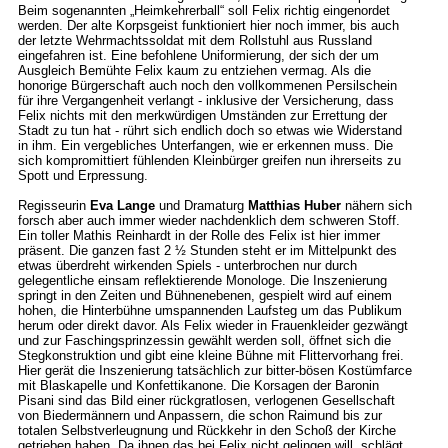
Beim sogenannten „Heimkehrerball“ soll Felix richtig eingenordet
werden. Der alte Korpsgeist funktioniert hier noch immer, bis auch
der letzte Wehrmachtssoldat mit dem Rollstuhl aus Russland
eingefahren ist. Eine befohlene Uniformierung, der sich der um
Ausgleich Bemühte Felix kaum zu entziehen vermag. Als die
honorige Bürgerschaft auch noch den vollkommenen Persilschein
für ihre Vergangenheit verlangt - inklusive der Versicherung, dass
Felix nichts mit den merkwürdigen Umständen zur Errettung der
Stadt zu tun hat - rührt sich endlich doch so etwas wie Widerstand
in ihm. Ein vergebliches Unterfangen, wie er erkennen muss. Die
sich kompromittiert fühlenden Kleinbürger greifen nun ihrerseits zu
Spott und Erpressung.
Regisseurin
Eva Lange
und Dramaturg
Matthias Huber
nähern sich
forsch aber auch immer wieder nachdenklich dem schweren Stoff.
Ein toller Mathis Reinhardt in der Rolle des Felix ist hier immer
präsent. Die ganzen fast 2 ½ Stunden steht er im Mittelpunkt des
etwas überdreht wirkenden Spiels - unterbrochen nur durch
gelegentliche einsam reflektierende Monologe. Die Inszenierung
springt in den Zeiten und Bühnenebenen, gespielt wird auf einem
hohen, die Hinterbühne umspannenden Laufsteg um das Publikum
herum oder direkt davor. Als Felix wieder in Frauenkleider gezwängt
und zur Faschingsprinzessin gewählt werden soll, öffnet sich die
Stegkonstruktion und gibt eine kleine Bühne mit Flittervorhang frei.
Hier gerät die Inszenierung tatsächlich zur bitter-bösen Kostümfarce
mit Blaskapelle und Konfettikanone. Die Korsagen der Baronin
Pisani sind das Bild einer rückgratlosen, verlogenen Gesellschaft
von Biedermännern und Anpassern, die schon Raimund bis zur
totalen Selbstverleugnung und Rückkehr in den Schoß der Kirche
getrieben haben. Da ihnen das bei Felix nicht gelingen will, schlägt