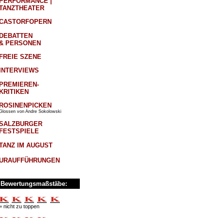
PERFORMANCE |
TANZTHEATER
CASTORFOPERN
DEBATTEN
& PERSONEN
FREIE SZENE
INTERVIEWS
PREMIEREN-
KRITIKEN
ROSINENPICKEN
Glossen von Andre Sokolowski
SALZBURGER
FESTSPIELE
TANZ IM AUGUST
URAUFFÜHRUNGEN
Bewertungsmaßstäbe:
= nicht zu toppen