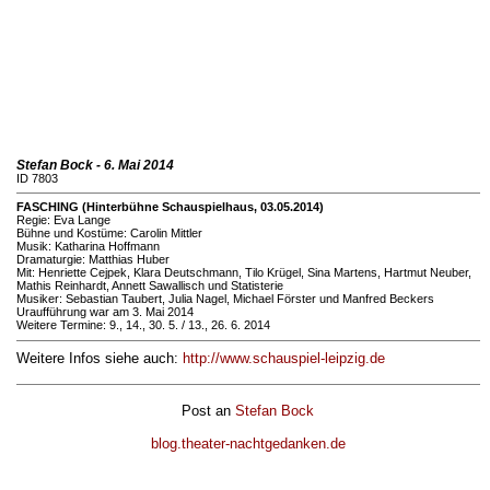
Stefan Bock - 6. Mai 2014
ID 7803
FASCHING (Hinterbühne Schauspielhaus, 03.05.2014)
Regie: Eva Lange
Bühne und Kostüme: Carolin Mittler
Musik: Katharina Hoffmann
Dramaturgie: Matthias Huber
Mit: Henriette Cejpek, Klara Deutschmann, Tilo Krügel, Sina Martens, Hartmut Neuber,
Mathis Reinhardt, Annett Sawallisch und Statisterie
Musiker: Sebastian Taubert, Julia Nagel, Michael Förster und Manfred Beckers
Uraufführung war am 3. Mai 2014
Weitere Termine: 9., 14., 30. 5. / 13., 26. 6. 2014
Weitere Infos siehe auch:
http://www.schauspiel-leipzig.de
Post an
Stefan Bock
blog.theater-nachtgedanken.de