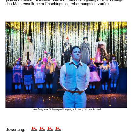
das Maskenvolk beim Faschingsball erbarmungslos zurück.
Fasching
am Schauspiel Leipzig - Foto (C) Uwe Arnold
Bewertung: