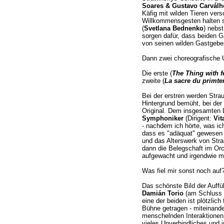
Soares & Gustavo Carválh
Käfig mit wilden Tieren vers
Willkommensgesten halten s
(
Svetlana Bednenko
) nebst
sorgen dafür, dass beiden 
von seinen wilden Gastgeber
Dann zwei choreografische 
Die erste (
The Thing with f
zweite (
La sacre du primt
Bei der erstren werden Stra
Hintergrund bemüht, bei der
Original. Dem insgesamten 
Symphoniker
(Dirigent:
Vit
- nachdem ich hörte, was ich
dass es "adäquat" gewesen 
und das Alterswerk von Stra
dann die Belegschaft im Or
aufgewacht und irgendwie mi
Was fiel mir sonst noch auf
Das schönste Bild der Auff
Damián Torio
(am Schluss d
eine der beiden ist plötzlic
Bühne getragen - miteinande
menschelnden Interaktionen 
vieles Unverbindliches und i