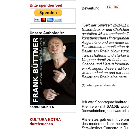
Bitte spenden Sie!
Bewertung:
"Seit der Spielzeit 2020/21 
Ballettdirektor und Chefch
Unsere Anthologie:
gestalten 45 internationale 
künstlerischen Hintergründen
Augenhöhe und ein neuer sta
Publikumskommunikation da
Ballett am Rhein blickt zurü
Tanzschaffens und starker k
Umgang damit zu finden ist f
Chance und Herausforderun
ein Anliegen, diese Tradit
weiterzudenken und mit ne
Ballett am Rhein eine neue,
(Quelle: operamrhein.de)
Ich war Sonntagnachmittag i
Premiere - mit
SACRE
wurde
nachDRUCK # 6
überschrieben; und was ich 
Als erstes gab es mit Jero
KULTURA-EXTRA
des modernen Tanztheaters.
durchsuchen...
Strawinskys Concerto in D 