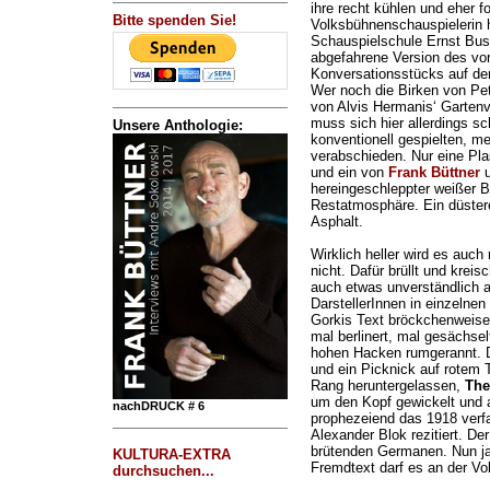
ihre recht kühlen und eher 
Bitte spenden Sie!
Volksbühnenschauspielerin h
Schauspielschule Ernst Busch
abgefahrene Version des vor
Konversationsstücks auf den
Wer noch die Birken von Pe
von Alvis Hermanis‘ Gartenv
muss sich hier allerdings sc
Unsere Anthologie:
konventionell gespielten, 
verabschieden. Nur eine Pl
und ein von
Frank Büttner
hereingeschleppter weißer 
Restatmosphäre. Ein düste
Asphalt.
Wirklich heller wird es auch
nicht. Dafür brüllt und kreis
auch etwas unverständlich 
DarstellerInnen in einzelnen
Gorkis Text bröckchenweise 
mal berlinert, mal gesächselt
hohen Hacken rumgerannt. 
und ein Picknick auf rotem 
Rang heruntergelassen,
The
um den Kopf gewickelt und a
nachDRUCK # 6
prophezeiend das 1918 verf
Alexander Blok rezitiert. Der
brütenden Germanen. Nun ja,
KULTURA-EXTRA
Fremdtext darf es an der Vo
durchsuchen...