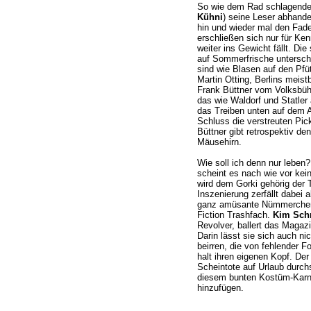
So wie dem Rad schlagenden
Kühni
) seine Leser abhand
hin und wieder mal den Fad
erschließen sich nur für Ken
weiter ins Gewicht fällt. Die
auf Sommerfrische untersch
sind wie Blasen auf den Pf
Martin Otting, Berlins meist
Frank Büttner vom Volksbü
das wie Waldorf und Statle
das Treiben unten auf dem 
Schluss die verstreuten Pic
Büttner gibt retrospektiv de
Mäusehirn.
Wie soll ich denn nur leben
scheint es nach wie vor kei
wird dem Gorki gehörig der 
Inszenierung zerfällt dabei 
ganz amüsante Nümmerchen 
Fiction Trashfach.
Kim Schn
Revolver, ballert das Magazi
Darin lässt sie sich auch n
beirren, die von fehlender F
halt ihren eigenen Kopf. Der
Scheintote auf Urlaub durch
diesem bunten Kostüm-Karnev
hinzufügen.