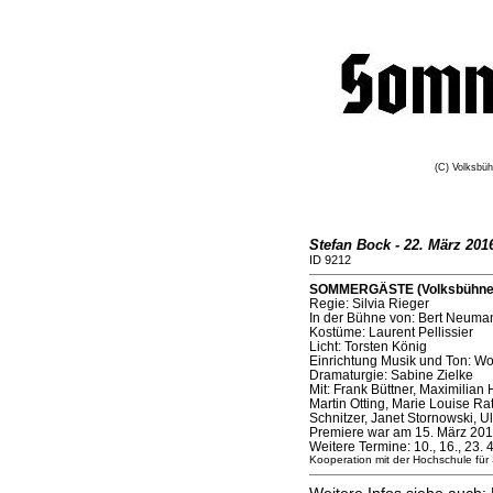
(C) Volksbü
Stefan Bock - 22. März 201
ID 9212
SOMMERGÄSTE (Volksbühne a
Regie: Silvia Rieger
In der Bühne von: Bert Neuma
Kostüme: Laurent Pellissier
Licht: Torsten König
Einrichtung Musik und Ton: W
Dramaturgie: Sabine Zielke
Mit: Frank Büttner, Maximilian
Martin Otting, Marie Louise R
Schnitzer, Janet Stornowski, U
Premiere war am 15. März 20
Weitere Termine: 10., 16., 23. 
Kooperation mit der Hochschule für 