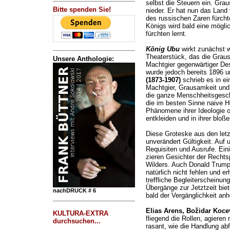
selbst die Steuern ein. Gra
Bitte spenden Sie!
nieder. Er hat nun das Land 
des russischen Zaren fürcht
Königs wird bald eine mögli
fürchten lernt.
König Ubu
wirkt zunächst w
Theaterstück, das die Grau
Unsere Anthologie:
Machtgier gegenwärtiger De
wurde jedoch bereits 1896 u
(1873-1907)
schrieb es in ein
Machtgier, Grausamkeit und 
die ganze Menschheitsgeschi
die im besten Sinne naive 
Phänomene ihrer Ideologie o
entkleiden und in ihrer bloße
Diese Groteske aus den letz
unverändert Gültigkeit. Auf
Requisiten und Ausrufe. Ei
zieren Gesichter der Rechts
Wilders. Auch Donald Trump
natürlich nicht fehlen und e
treffliche Begleiterscheinung
Übergänge zur Jetztzeit biet
nachDRUCK # 6
bald der Vergänglichkeit anh
Elias Arens, Božidar Koce
KULTURA-EXTRA
fliegend die Rollen, agieren
durchsuchen...
rasant, wie die Handlung abf