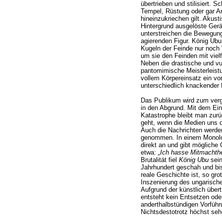
übertrieben und stilisiert. 
Tempel, Rüstung oder gar A
hineinzukriechen gilt. Akus
Hintergrund ausgelöste Ger
unterstreichen die Bewegun
agierenden Figur. König Ubu e
Kugeln der Feinde nur noch 
um sie den Feinden mit viel
Neben die drastische und vu
pantomimische Meisterleistu
vollem Körpereinsatz ein vor
unterschiedlich knackender 
Das Publikum wird zum verg
in den Abgrund. Mit dem Eind
Katastrophe bleibt man zurüc
geht, wenn die Medien uns 
Auch die Nachrichten werden
genommen. In einem Monolo
direkt an und gibt mögliche
etwa:
„Ich hasse Mitmachthe
Brutalität fiel
König Ubu
sein
Jahrhundert geschah und bis
reale Geschichte ist, so grot
Inszenierung des ungarisch
Aufgrund der künstlich über
entsteht kein Entsetzen ode
anderthalbstündigen Vorführ
Nichtsdestotrotz höchst seh