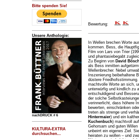
Bitte spenden Sie!
Bewertung:
Unsere Anthologie:
In Wellen brechen Worte aus 
kommen. Bess, die Hauptfig
Film von Lars von Trier (199
und phantasiebegabt zugleich
Zu Beginn von
David Bösc
als Bess inmitten aufgetürmt
Wellenbrecher. Nebel umwab
Inszenierung beibehaltene B
düstere Friedhofsstimmung. B
machtvolle Worte an sich, 
unterwürfig und kindlich zu 
entschuldigend und Besserun
der solche Selbstkasteiunge
verinnerlicht, dass höhere I
bewerten, einschränken ode
treten als strenge und verhär
nachDRUCK # 6
Hintermaier
) und ein kalthe
Kuchenbuch
) machtvoll auf
Gehorsam und guten Willen e
KULTURA-EXTRA
unbeirrt ein eigenes Ziel. Si
durchsuchen...
heiraten zu wollen – und zwar