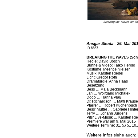
Breaking the Waves
am Sch
Ansgar Skoda - 26. Mai 20
ID 8667
BREAKING THE WAVES (Schaus
Regie: David Bösch
Bühne & Video: Falko Herold
Kostüme: Meentje Nielsen
Musik: Karsten Riedel
Licht: Gregor Roth
Dramaturgie: Anna Haas
Besetzung:
Bess … Maja Beckmann
Jan … Wolfgang Michalek
Dodo … Hanna Plaß
Dr. Richardson … Matti Krause
Pfarrer … Robert Kuchenbuch
Bess’ Mutter … Gabriele Hinte
Terry … Johann Jürgens
Pits/ Live-Musik … Karsten Rie
Premiere war am 9. Mai 2015
Weitere Termine: 31. 5./ 5., 10.,
Weitere Infos siehe auch: