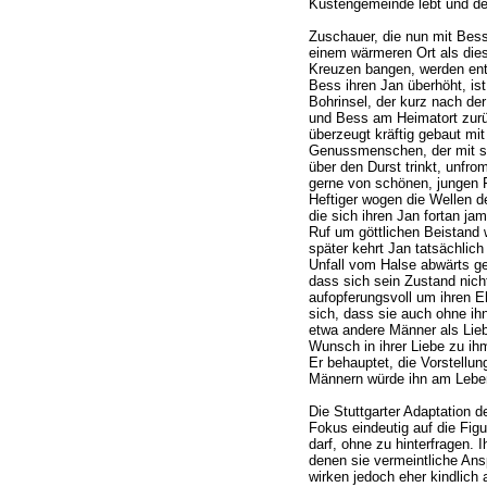
Küstengemeinde lebt und de
Zuschauer, die nun mit Bes
einem wärmeren Ort als dies
Kreuzen bangen, werden entt
Bess ihren Jan überhöht, ist
Bohrinsel, der kurz nach de
und Bess am Heimatort zur
überzeugt kräftig gebaut mit
Genussmenschen, der mit se
über den Durst trinkt, unfr
gerne von schönen, jungen 
Heftiger wogen die Wellen 
die sich ihren Jan fortan ja
Ruf um göttlichen Beistand 
später kehrt Jan tatsächlic
Unfall vom Halse abwärts g
dass sich sein Zustand nic
aufopferungsvoll um ihren
sich, dass sie auch ohne ihn
etwa andere Männer als Lieb
Wunsch in ihrer Liebe zu ihm
Er behauptet, die Vorstellun
Männern würde ihn am Leben
Die Stuttgarter Adaptation d
Fokus eindeutig auf die Figu
darf, ohne zu hinterfragen. 
denen sie vermeintliche Ans
wirken jedoch eher kindlich a