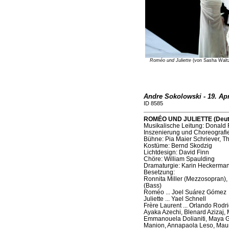
Roméo und Juliette
(von Sasha Waltz)
Andre Sokolowski - 19. Apr
ID 8585
ROMÉO UND JULIETTE (Deutsc
Musikalische Leitung: Donald 
Inszenierung und Choreografi
Bühne: Pia Maier Schriever, 
Kostüme: Bernd Skodzig
Lichtdesign: David Finn
Chöre: William Spaulding
Dramaturgie: Karin Heckerma
Besetzung:
Ronnita Miller (Mezzosopran),
(Bass)
Roméo ... Joel Suárez Gómez
Juliette ... Yael Schnell
Frère Laurent ... Orlando Rodr
Ayaka Azechi, Blenard Azizaj,
Emmanouela Dolianiti, Maya G
Manion, Annapaola Leso, Mau