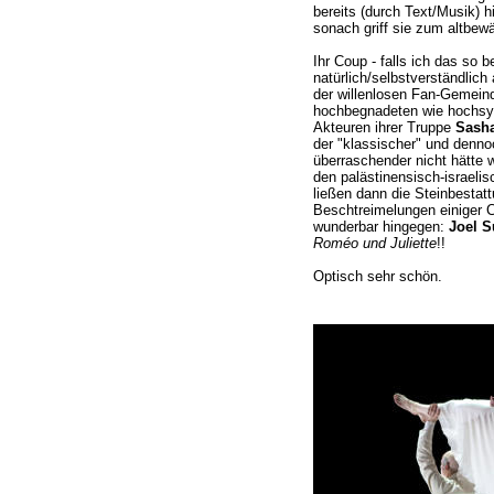
bereits (durch Text/Musik) hi
sonach griff sie zum altbewä
Ihr Coup - falls ich das so b
natürlich/selbstverständlich
der willenlosen Fan-Gemeind
hochbegnadeten wie hochsym
Akteuren ihrer Truppe
Sasha
der "klassischer" und dennoc
überraschender nicht hätte 
den palästinensisch-israelis
ließen dann die Steinbestattu
Beschtreimelungen einiger C
wunderbar hingegen:
Joel 
Roméo und Juliette
!!
Optisch sehr schön.