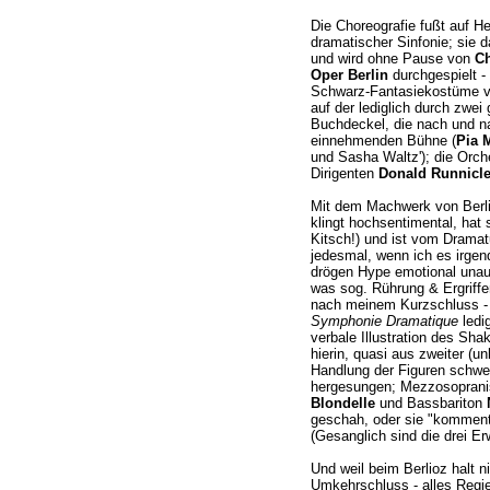
Die Choreografie fußt auf He
dramatischer Sinfonie; sie d
und wird ohne Pause von
Ch
Oper Berlin
durchgespielt -
Schwarz-Fantasiekostüme 
auf der lediglich durch zwe
Buchdeckel, die nach und n
einnehmenden Bühne (
Pia 
und Sasha Waltz'); die Orch
Dirigenten
Donald Runnicl
Mit dem Machwerk von Berli
klingt hochsentimental, hat 
Kitsch!) und ist vom Dramat
jedesmal, wenn ich es irgen
drögen Hype emotional unaus
was sog. Rührung & Ergriffenh
nach meinem Kurzschluss - e
Symphonie Dramatique
ledig
verbale Illustration des Sh
hierin, quasi aus zweiter (un
Handlung der Figuren schwei
hergesungen; Mezzosoprani
Blondelle
und Bassbariton
geschah, oder sie "kommenti
(Gesanglich sind die drei Erw
Und weil beim Berlioz halt ni
Umkehrschluss - alles Regiel