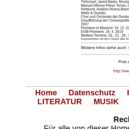
Tréhoüart, Jared Marks, Nicol
Manuel Alfonso Pérez Torres, D
Refslund, Aladino Rivera Blan
Waltz & Guests)
Chor und Orchester der Deuts
Uraufführung der Choreografie
2007
Premiere in Mailand: 19. 12. 2
DOB-Premiere: 18. 4. 2015
Weitere Termine: 20., 22., 28., 2
Koproduktion mit dem Teatro alla S
Weitere Infos siehe auch:
Post 
http://w
Home
Datenschutz
LITERATUR
MUSIK
Rec
Für alle von dieser Hom