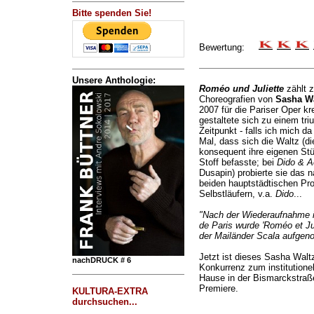
Bitte spenden Sie!
Bewertung:
Unsere Anthologie:
Roméo und Juliette
zählt z
Choreografien von
Sasha Wa
2007 für die Pariser Oper kre
gestaltete sich zu einem tr
Zeitpunkt - falls ich mich da
Mal, dass sich die Waltz (di
konsequent ihre eigenen Stü
Stoff befasste; bei
Dido & 
Dusapin) probierte sie das 
beiden hauptstädtischen Pro
Selbstläufern, v.a.
Dido
...
"Nach der Wiederaufnahme i
de Paris wurde 'Roméo et Jul
der Mailänder Scala aufge
Jetzt ist dieses Sasha Waltz
nachDRUCK # 6
Konkurrenz zum institutionel
Hause in der Bismarckstraß
Premiere.
KULTURA-EXTRA
durchsuchen...