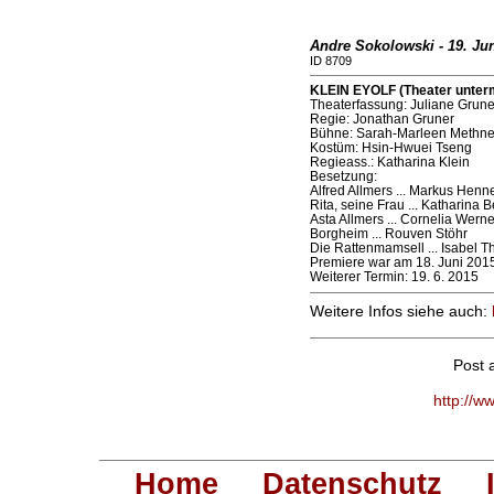
Andre Sokolowski - 19. Jun
ID 8709
KLEIN EYOLF (Theater unterm
Theaterfassung: Juliane Grune
Regie: Jonathan Gruner
Bühne: Sarah-Marleen Methne
Kostüm: Hsin-Hwuei Tseng
Regieass.: Katharina Klein
Besetzung:
Alfred Allmers ... Markus Henn
Rita, seine Frau ... Katharina 
Asta Allmers ... Cornelia Werne
Borgheim ... Rouven Stöhr
Die Rattenmamsell ... Isabel T
Premiere war am 18. Juni 201
Weiterer Termin: 19. 6. 2015
Weitere Infos siehe auch:
Post 
http://w
Home
Datenschutz