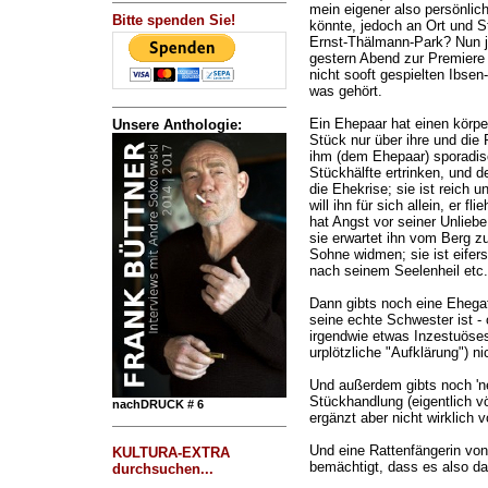
mein eigener also persönlic
Bitte spenden Sie!
könnte, jedoch an Ort und St
Ernst-Thälmann-Park? Nun ja
gestern Abend zur Premier
nicht sooft gespielten Ibsen
was gehört.
Ein Ehepaar hat einen körp
Unsere Anthologie:
Stück nur über ihre und die
ihm (dem Ehepaar) sporadisc
Stückhälfte ertrinken, und 
die Ehekrise; sie ist reich u
will ihn für sich allein, er fl
hat Angst vor seiner Unliebe
sie erwartet ihn vom Berg zu
Sohne widmen; sie ist eifers
nach seinem Seelenheil etc.
Dann gibts noch eine Ehega
seine echte Schwester ist -
irgendwie etwas Inzestuöses
urplötzliche "Aufklärung") nic
Und außerdem gibts noch 'ne
Stückhandlung (eigentlich v
nachDRUCK # 6
ergänzt aber nicht wirklich v
Und eine Rattenfängerin von
KULTURA-EXTRA
bemächtigt, dass es also dar
durchsuchen...