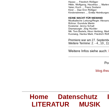
Hasso ... Friedrich Rößiger
Hilde, Wolfgang, Hausfrau ... Marl
Vater, Koch ... Franz Sodann
Kind ... Dae Enn Rößiger
Kinderstimmen ... Emilia Heimburge
KEINE MACHT FÜR NIEMAND
Musikalische Leitung/Regie: Alexan
Bühne: Gundula Martin
Kostüme: Jenny Schall
Dramaturgie: Jörg Hückler
Mit: Tom Bartels, Alrun Herbing, M
Kurzweg, Hanka Mark, Friedrich Röß
Premiere war am 27. Septemb
Weitere Termine: 2. - 4., 10., 11.
Weitere Infos siehe auch:
Po
blog.the
Home
Datenschutz
LITERATUR
MUSIK