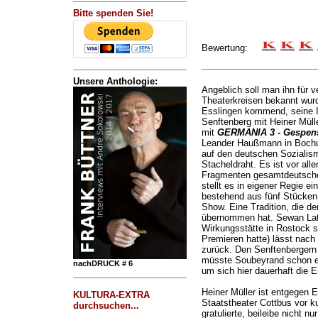
Bitte spenden Sie!
Bewertung:
Unsere Anthologie:
Angeblich soll man ihn für ve
Theaterkreisen bekannt wur
Esslingen kommend, seine 
Senftenberg mit Heiner Müll
mit
GERMANIA 3 - Gespens
Leander Haußmann in Bochum
auf den deutschen Sozialis
Stacheldraht. Es ist vor al
Fragmenten gesamtdeutsche
stellt es in eigener Regie 
bestehend aus fünf Stücken
Show. Eine Tradition, die de
übernommen hat. Sewan Latc
Wirkungsstätte in Rostock se
Premieren hatte) lässt nach 
zurück. Den Senftenbergern 
müsste Soubeyrand schon ei
nachDRUCK # 6
um sich hier dauerhaft die 
Heiner Müller ist entgegen 
KULTURA-EXTRA
Staatstheater Cottbus vor 
durchsuchen...
gratulierte, beileibe nicht n