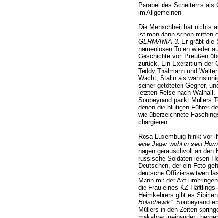
Parabel des Scheiterns als 
im Allgemeinen.
Die Menschheit hat nichts a
ist man dann schon mitten dr
GERMANIA 3
. Er gräbt die
namenlosen Toten wieder au
Geschichte von Preußen übe
zurück. Ein Exerzitium der
Teddy Thälmann und Walter U
Wacht, Stalin als wahnsinnig
seiner getöteten Gegner, und
letzten Reise nach Walhall. 
Soubeyrand packt Müllers Te
denen die blutigen Führer d
wie überzeichnete Fasching
chargieren.
Rosa Luxemburg hinkt vor 
eine Jäger wohl in sein Horn
nagen geräuschvoll an den 
russische Soldaten lesen Hö
Deutschen, der ein Foto gehä
deutsche Offizierswitwen la
Mann mit der Axt umbringen
die Frau eines KZ-Häftlings
Heimkehrers gibt es Sibirie
Bolschewik“
. Soubeyrand er
Müllers in den Zeiten spring
makabrer ineinander übergeh