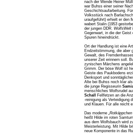
nach der Wende Heiner Mülle
war Buhss einer seiner Nach
Geschichtsaufarbeitung. Fü
Volksstück nach Barlachsch
uraufgeführt) erhielt er den
wabert Stalin (1953 gestorbe
der jungen DDR.
WolfsWelt
i
Gegenwart, in die der Geist 
Spuren hineindrückt.
Ort der Handlung ist eine Art
Endzeitstimmung, die aber g
Gewalt, des Fremdenhasses 
unserer Zeit erinnern soll. 
zynischen Märchens angele
Grimm. Der böse Wolf ist hi
Geiste des Paukbodens erzie
Denksport und sonntägliches
Alte bei Buhss noch klar al
die junge Regisseurin
Samia
menschliches Wolfsrudel au
Schall
Fellfetzen an die An
-reinigung als Verteidigung
und Klauen. Für alle reicht e
Das moderne
„Rotkäppchen 
heißt Hilde im roten Samtum
aus dem Wolfsbauch wird zur
Meisterleistung. Mit Hilde br
neue Komponente in das Rude