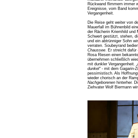
Rückwand flimmern immer wi
Ereignisse, vom Band kom
Vergangenheit.
Die Reise geht weiter von 
Mauerfall im Bühnenbild ein
der Rächerin Kriemhild und
Schwert gestützt, stehen, d
und ein abtrünniger Sohn wi
verraten. Soubeyrand bedien
Chaussee
. Er streicht dafü
Rosa Riesen einen bekannt
übernehmen schließlich wied
mit dunkler Vergangenheit.
„
dunkel“
- mit dem Gagarin-Zi
pessimistisch. Als Hoffnun
wieder chorisch an der Ram
Nachgeborenen
hinterher. D
Ziehvater Wolf Biermann wir