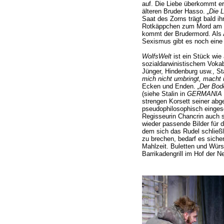
auf. Die Liebe überkommt er
älteren Bruder Hasso.
„Die L
Saat des Zorns trägt bald ih
Rotkäppchen zum Mord am v
kommt der Brudermord. Als 
Sexismus gibt es noch eine
WolfsWelt
ist ein Stück wie 
sozialdarwinistischem Voka
Jünger, Hindenburg usw., St
mich nicht umbringt, macht u
Ecken und Enden.
„Der Bod
(siehe Stalin in
GERMANIA 
strengen Korsett seiner ab
pseudophilosophisch einges
Regisseurin Chancrin auch st
wieder passende Bilder für 
dem sich das Rudel schließl
zu brechen, bedarf es sicher
Mahlzeit. Buletten und Wür
Barrikadengrill im Hof der 