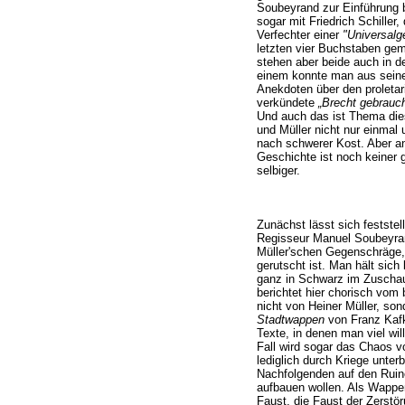
Soubeyrand zur Einführung b
sogar mit Friedrich Schiller
Verfechter einer
"Universalg
letzten vier Buchstaben geme
stehen aber beide auch in de
einem konnte man aus sein
Anekdoten über den proletar
verkündete
„Brecht gebrauche
Und auch das ist Thema di
und Müller nicht nur einmal
nach schwerer Kost. Aber an
Geschichte ist noch keiner
selbiger.
Zunächst lässt sich festste
Regisseur Manuel Soubeyrand
Müller'schen Gegenschräge, 
gerutscht ist. Man hält sic
ganz in Schwarz im Zuscha
berichtet hier chorisch vom
nicht von Heiner Müller, so
Stadtwappen
von Franz Kafka
Texte, in denen man viel will
Fall wird sogar das Chaos v
lediglich durch Kriege unter
Nachfolgenden auf den Ruine
aufbauen wollen. Als Wappen
Faust, die Faust der Zerstö