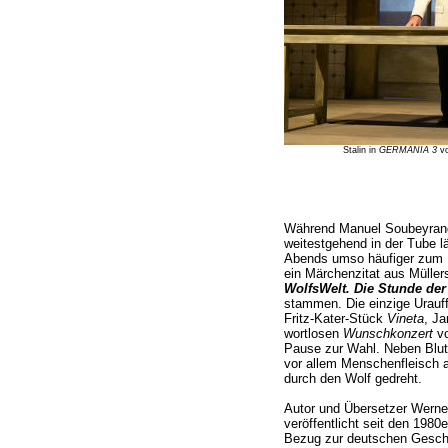
Stalin in
GERMANIA 3
vo
Während Manuel Soubeyrand 
weitestgehend in der Tube l
Abends umso häufiger zum 
ein Märchenzitat aus Mülle
WolfsWelt. Die Stunde de
stammen. Die einzige Urau
Fritz-Kater-Stück
Vineta
, J
wortlosen
Wunschkonzert
vo
Pause zur Wahl. Neben Blut
vor allem Menschenfleisch 
durch den Wolf gedreht.
Autor und Übersetzer Werne
veröffentlicht seit den 198
Bezug zur deutschen Geschi