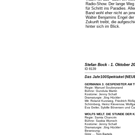
Radio-Show. Der lange Weg d
für Schritt ins Paradies. Al
Band wohl eher nicht an jen
Walter Benjamins Engel der
Zukunft treibt, die aufgesc
hinter sich im Blick.
Stefan Bock - 1. Oktober 2
ID 8139
Das Jahr100Spektakel
(NEUE
GERMANIA 3. GESPENSTER AM 
Regie: Manuel Soubeyrand
Bühne: Gundula Martin
Kostüme: Jenny Schall
Dramaturgie: Jörg Hückler
Mit: Roland Kurzweg, Friedrich Rößi
Schönberg, Heinz Klevenow, Wolfga
Eva Geiler, Sybille Böversen und Ca
WOLFS WELT. DIE STUNDE DER 
Regie: Samia Chancrin
Bühne: Saskia Wunsch
Kostüme: Jenny Schall
Dramaturgie: Jörg Hückler
Besetzung:
Götz ... Tom Bartels