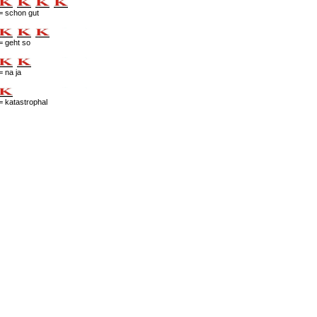
= schon gut
= geht so
= na ja
= katastrophal