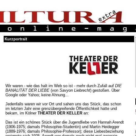
Kurzportrait
Wir waren - wie das halt im Web so ist - mehr durch Zufall auf
DIE
BANALITÄT DER LIEBE
(von
Savyon Liebrecht
) gestoßen. Über
Google oder Yahoo; keine Ahnung...
Jedenfalls waren wir vor Ort und sahen uns das Stück, das schon
im letzten Jahr eine grenzübergreifende Öffentlichkeit hatte und
bekam, im Kölner
THEATER DER KELLER
an:
Das ist ein schönes Stück über die Jugendliebe von Hannah Arendt
(1906-1975; damals Philosophie-Studentin) und Martin Heidegger
(1889-1976; damals Philosophie-Professor); diese Liebesbeziehung
ereignete sich 1925, Arendt war damals noch nicht mal zwanzig,