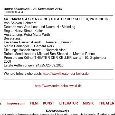
Andre Sokolowski - 28. September 2010
ID 00000004848
DIE BANALITÄT DER LIEBE
(THEATER DER KELLER, 24.09.2010)
Von Savyon Liebrecht
Deutsch von Vera Loos und Naomi Nir-Bleimling
Regie: Heinz Simon Keller
Ausstattung: Petra Maria Wirth
Besetzung:
Die ältere Hannah Arendt ... Renate Fuhrmann
Martin Heidegger ... Gerhard Roiß
Die junge Hannah Arendt ... Nagmeh Alaei
Rafael Mendelssohn / Michael Ben Shaked ... Markus Penne
Premiere am Kölner THEATER DER KELLER war am 10. September
2009
Letzte Aufführungen: 24./25./26.09.2010
Weitere Infos siehe auch:
http://www.theater-der-keller.de
http://www.andre-sokolowski.de
z
Impressum
FILM
KUNST
LITERATUR
MUSIK
THEATER
Rechtshinweis
auf andere Internetseiten gesetzten Links gilt, dass wir keinerlei Einfluss au