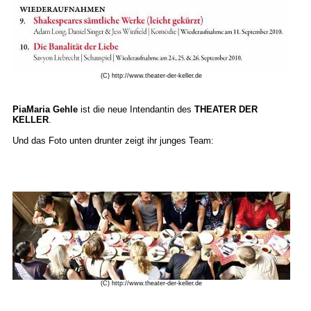
(C) http://www.theater-der-keller.de
PiaMaria Gehle
ist die neue Intendantin des
THEATER DER
KELLER
.
Und das Foto unten drunter zeigt ihr junges Team:
(C) http://www.theater-der-keller.de