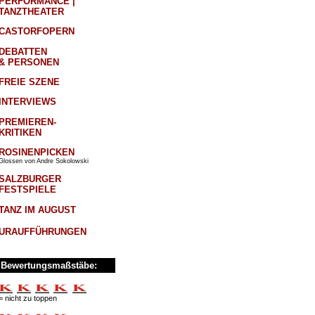
PERFORMANCE |
TANZTHEATER
CASTORFOPERN
DEBATTEN
& PERSONEN
FREIE SZENE
INTERVIEWS
PREMIEREN-
KRITIKEN
ROSINENPICKEN
Glossen von Andre Sokolowski
SALZBURGER
FESTSPIELE
TANZ IM AUGUST
URAUFFÜHRUNGEN
Bewertungsmaßstäbe:
= nicht zu toppen