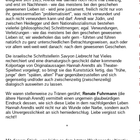
und erst im Nachhinein - wie das meistens bei den geschehen
gewesenen Lieben ist - wird jene justament, freilich nicht nur von
ihr, gewissermaßen "problematisiert", was nicht verwundert und
auch nicht verwundern kann und darf: Arendt war Jüdin, und
zwischen Heidegger und dem Nationalsozialismus bestehen
vielerlei (philosophische) Schnittmengen; egal. Verwundungen,
Verletzungen - wie das meistens bei den geschehen gewesenen
Lieben ist; wir wiederholen das sehr gern - führten und führen
natürlich zu ganz unterschiedlichen Betrachtungsweisen, auch oder
vor allem weit-weit-weit danach: nach dem gewesenen Geschehen.
Die israelische Schriftstellerin
Savyon Liebrecht
hat Vieles
recherchiert und eine dramaturgisch geschickt daher kommende
Kolportage von Originalaussagen Hannah Arendts als Theater-
Spieltext vorgelegt; so bringt sie das Kunststück fertig, das "frühe,
junge" dem "späten, alten" Paar gegenüberzustellen und sich
gegenseitig und/oder auch zwischenzeitig (zwischenzeilig)
dialogisch ausweiten zu lassen.
Wir waren stellenweise zu Tränen gerührt;
Renate Fuhrmann
(die
ältere Hannah Arendt) vermittelt einen ungemein glaubwürdigen
Eindruck dessen, wie sich diese Liebe in dem nachfolgenden Leben
Hannah Arendts wohl nicht nur als Wunde oder Narbe, sondern auch
als Unvergesslichkeit an sich herniederschlug. Liebe vergisst sich
nicht!!
*