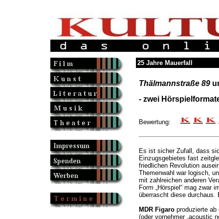
25 Jahre Mauerfall
Thälmannstraße 89
u
- zwei Hörspielformat
Bewertung:
Es ist sicher Zufall, dass si
Einzugsgebietes fast zeitgle
friedlichen Revolution ausei
Themenwahl war logisch, un
mit zahlreichen anderen Ver
Form „Hörspiel“ mag zwar im
überrascht diese durchaus. E
MDR Figaro
produzierte ab
(oder vornehmer „acoustic no