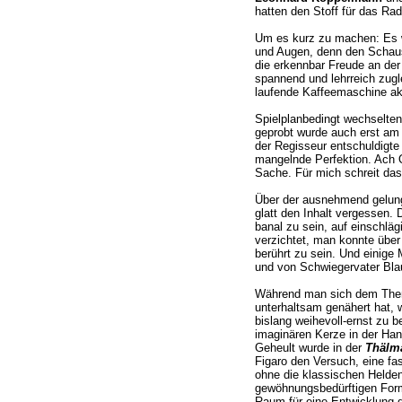
hatten den Stoff für das Rad
Um es kurz zu machen: Es w
und Augen, denn den Schaus
die erkennbar Freude an der
spannend und lehrreich zugl
laufende Kaffeemaschine aku
Spielplanbedingt wechselten
geprobt wurde auch erst am 
der Regisseur entschuldigte s
mangelnde Perfektion. Ach Q
Sache. Für mich schreit das
Über der ausnehmend gelu
glatt den Inhalt vergessen. 
banal zu sein, auf einschlä
verzichtet, man konnte über 
berührt zu sein. Und einige
und von Schwiegervater Blauh
Während man sich dem Them
unterhaltsam genähert hat, 
bislang weihevoll-ernst zu b
imaginären Kerze in der Ha
Geheult wurde in der
Thälm
Figaro den Versuch, eine fas
ohne die klassischen Helden
gewöhnungsbedürftigen For
Raum für eine Entwicklung d