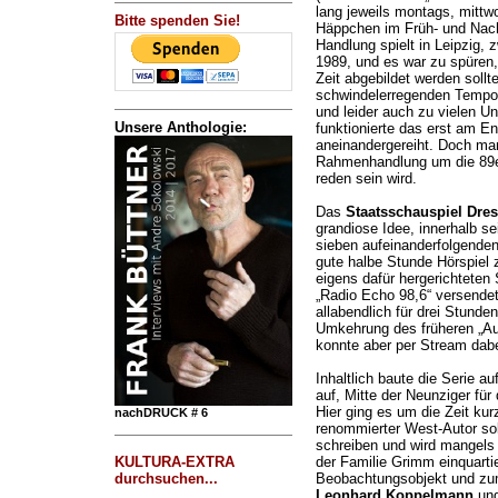
lang jeweils montags, mittwo
Bitte spenden Sie!
Häppchen im Früh- und Nach
Handlung spielt in Leipzig
1989, und es war zu spüren,
Zeit abgebildet werden soll
schwindelerregenden Tempo 
und leider auch zu vielen Un
Unsere Anthologie:
funktionierte das erst am En
aneinandergereiht. Doch ma
Rahmenhandlung um die 89e
reden sein wird.
Das
Staatsschauspiel Dre
grandiose Idee, innerhalb s
sieben aufeinanderfolgenden
gute halbe Stunde Hörspiel 
eigens dafür hergerichteten
„Radio Echo 98,6“ versendet,
allabendlich für drei Stunde
Umkehrung des früheren „Au
konnte aber per Stream dabe
Inhaltlich baute die Serie a
auf, Mitte der Neunziger für 
Hier ging es um die Zeit kur
nachDRUCK # 6
renommierter West-Autor sol
schreiben und wird mangels
KULTURA-EXTRA
der Familie Grimm einquartie
durchsuchen...
Beobachtungsobjekt und zum
Leonhard Koppelmann
und