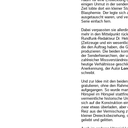
einigen Unmut in der sender
Zeit tobte dort ein kleiner S
Blasphemie. Der legte sich 
ausgetauscht waren, und ver
Serie einfach fern.
Dabei verpassten sie allerd
mehr in den Mittelpunkt r
Rundfunk-Redakteur Dr. Hel
(Zeitzeuge und ein wesentlic
die den Auftrag haben, die
produzieren. Die beiden kom
der Senderhierarchien, der u
zahlreicher Missverständniss
heutige Verhältnisse geschi
Anerkennung, der Autor
Lor
schreibt.
Und zur Idee mit den beide
gratulieren, ohne den Rahme
aufgegangen. So wurde man i
Hörspiel im Hörspiel stattfind
vermeintliche historische 
sich auf die Konstruktion ei
zwar etwas überladen, aber 
Reiz aus der Vermischung z
kleiner Dreiecksbeziehung, 
geliebt und gelitten.