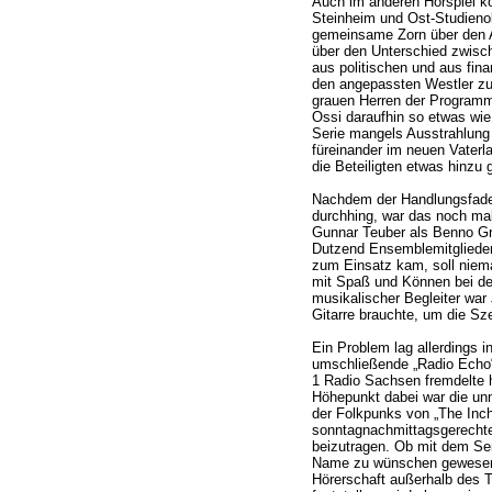
Auch im anderen Hörspiel k
Steinheim und Ost-Studieno
gemeinsame Zorn über den A
über den Unterschied zwisch
aus politischen und aus fina
den angepassten Westler zu 
grauen Herren der Programm
Ossi daraufhin so etwas wie
Serie mangels Ausstrahlung
füreinander im neuen Vaterl
die Beteiligten etwas hinzu g
Nachdem der Handlungsfaden
durchhing, war das noch mal
Gunnar Teuber als Benno G
Dutzend Ensemblemitglieder
zum Einsatz kam, soll niem
mit Spaß und Können bei de
musikalischer Begleiter war 
Gitarre brauchte, um die Sz
Ein Problem lag allerdings i
umschließende „Radio Echo
1 Radio Sachsen fremdelte 
Höhepunkt dabei war die u
der Folkpunks von „The Inch
sonntagnachmittagsgerech
beizutragen. Ob mit dem Sen
Name zu wünschen gewesen 
Hörerschaft außerhalb des T