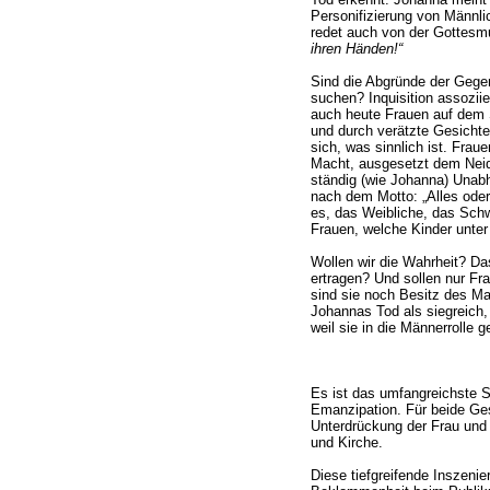
Personifizierung von Männli
redet auch von der Gottesm
ihren Händen!“
Sind die Abgründe der Gegen
suchen? Inquisition assoziie
auch heute Frauen auf dem 
und durch verätzte Gesichte
sich, was sinnlich ist. Frau
Macht, ausgesetzt dem Neid
ständig (wie Johanna) Unabh
nach dem Motto: „Alles oder 
es, das Weibliche, das Schw
Frauen, welche Kinder unte
Wollen wir die Wahrheit? Das
ertragen? Und sollen nur F
sind sie noch Besitz des M
Johannas Tod als siegreich, 
weil sie in die Männerrolle g
Es ist das umfangreichste S
Emanzipation. Für beide Ges
Unterdrückung der Frau und 
und Kirche.
Diese tiefgreifende Inszeni