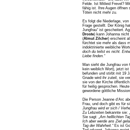
Felde. Ist Mitleid Frevel? Mi
fähig ist. Ihre Augen öffnen
Töten nicht mehr zu.
Es folgt die Niederlage, von
Frage gestellt. Der König h
Jungfrau“ ist gescheitert. A
Droste
) kann Johanna nicht 
(
Almut Zilcher
) erscheint a
fürchtet sie mehr als dass 
indoktrinierte weibliche Wor
doch du teilst es nicht. Ent
Liebe finden.“
Man sieht die Jungfrau von O
kein weiblich Wort), jetzt ist
befunden und stirbt mit 19 
Gnade wird ihr zuteil, sie v
sie von der Kirche öffentlich
für heilig gesprochen. Heute i
gewordene göttliche Missio
Die Person Jeanne d’Arc abe
Frau, und doch gibt es für 
Jungfrau wird er sich / Verhe
Zu Lebzeiten bekannte sie:
Sie sagt:
„Am helllichten Tag
Ich aber werde ans Ziel gel
Tag der Wahrheit.“
Es ist Go
Tod erkennt. Johanna meint 