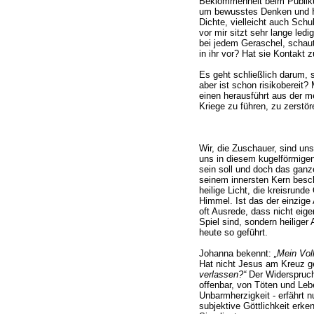
Beklommenheit beim Publik
um bewusstes Denken und H
Dichte, vielleicht auch Sch
vor mir sitzt sehr lange ledi
bei jedem Geraschel, schaut
in ihr vor? Hat sie Kontakt 
Es geht schließlich darum,
aber ist schon risikobereit?
einen herausführt aus der m
Kriege zu führen, zu zerstör
Wir, die Zuschauer, sind uns
uns in diesem kugelförmige
sein soll und doch das ganz
seinem innersten Kern beschr
heilige Licht, die kreisrun
Himmel. Ist das der einzige
oft Ausrede, dass nicht eig
Spiel sind, sondern heiliger 
heute so geführt.
Johanna bekennt:
„Mein Vol
Hat nicht Jesus am Kreuz g
verlassen?“
Der Widerspruch 
offenbar, von Töten und Lebe
Unbarmherzigkeit - erfährt n
subjektive Göttlichkeit erke