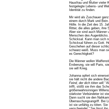
Hausfrau und Mutter vieler K
festgelegte Lebens- und Wel
Identität zu finden.
Mir wird als Zuschauer ganz 
einem durch Mark und Bein. 
Hölle. In die Zeit des 15. Ja
Ritter, die alles geben, ihr
Aber sie sind auch Männer u
Menschen des Augenblicks. 
Schicksal. Kann man sich no
Schicksal führen zu Gott. He
Geschehen auf dieser schlic
schwarz-weiß. Muss man sic
es Gerechtigkeit?
Die Männer wollen Waffenstil
Eroberung, sie will Paris, si
sie will Krieg.
Johanna opfert sich einerse
sie hält nicht die andere Ba
Feind, der dich töten will.“
Al
trifft, stößt sie ihm das Sch
größenwahnsinnigen Willens 
stärkster Verbündeter ist ste
Dann sucht sie den Nahkampf
Überraschungsangriff. Bei Li
ist sie unfähig zu töten. Si
verschwindet.“
Sie lässt ihn