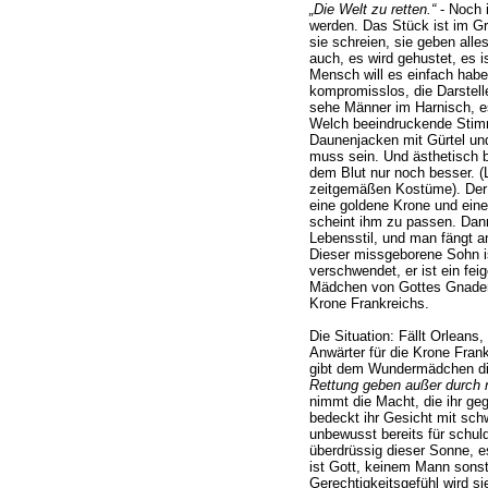
„Die Welt zu retten.“
- Noch 
werden. Das Stück ist im Gr
sie schreien, sie geben alle
auch, es wird gehustet, es i
Mensch will es einfach habe
kompromisslos, die Darstell
sehe Männer im Harnisch, e
Welch beeindruckende Stim
Daunenjacken mit Gürtel und
muss sein. Und ästhetisch b
dem Blut nur noch besser. 
zeitgemäßen Kostüme). Der 
eine goldene Krone und ein
scheint ihm zu passen. Dan
Lebensstil, und man fängt an
Dieser missgeborene Sohn i
verschwendet, er ist ein fei
Mädchen von Gottes Gnaden 
Krone Frankreichs.
Die Situation: Fällt Orleans
Anwärter für die Krone Frank
gibt dem Wundermädchen di
Rettung geben außer durch 
nimmt die Macht, die ihr geg
bedeckt ihr Gesicht mit sch
unbewusst bereits für schul
überdrüssig dieser Sonne, e
ist Gott, keinem Mann sonst
Gerechtigkeitsgefühl wird sie