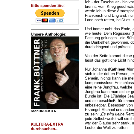
Ich - der Zuschauer - bin vo
Bitte spenden Sie!
brennt, vom Krieg geschwärz
werde ich in diese Atmosphä
Frankreich und England, nu
Land noch retten, heißt es,
Und immer naht das Ende, a
wie heute. Dem Regisseur (
Unsere Anthologie:
Fassung gelungen - die Bü
die Dunkelheit gewöhnen, d
durchdringend und präsent.
Von der Seite kommt diese g
lässt das göttliche Licht hin
Nur Johanna (
Kathleen Mor
sich in der dritten Person, 
Seherin, nichts kann sie meh
kompromisslose Entschlosse
eine reine Jungfrau, welche F
Jungfrau kann man sicher ge
Bunde ist. Die 17jährige Jea
und sie beschließt für imme
unbesiegbar. Besessen von d
Erzengel Michael und andere 
nachDRUCK # 6
zu sein:
„Es wird keine Rett
jede Selbstzweifel will sie 
war der Glaube sehr stark, u
KULTURA-EXTRA
Leute, die Welt zu retten.
durchsuchen...