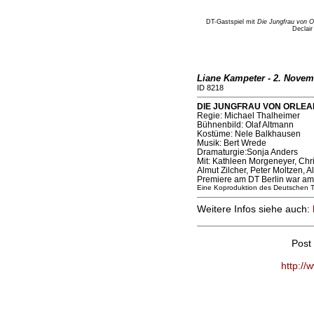
DT-Gastspiel mit
Die Jungfrau von O
Declair
Liane Kampeter - 2. Novem
ID 8218
DIE JUNGFRAU VON ORLEANS
Regie: Michael Thalheimer
Bühnenbild: Olaf Altmann
Kostüme: Nele Balkhausen
Musik: Bert Wrede
Dramaturgie:Sonja Anders
Mit: Kathleen Morgeneyer, Chr
Almut Zilcher, Peter Moltzen, 
Premiere am DT Berlin war am
Eine Koproduktion des Deutschen Th
Weitere Infos siehe auch:
Post
http://