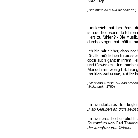
Sieg liegt.
„Bestimme dich aus dir selbst.“
(Fr
Frankreich, mit ihm Paris, d
ist erst frei, wenn du fühlen
Herz zu fühlen? - Die Musik,
durchgezogen hat, hält imme
Ich bin mir sicher, dass noc
für alle möglichen Interessen
doch auch ganz in ihrem He
und Gewissen. Und machen wi
Mensch mit wenig Erfahrung
Intuition verlassen, auf ihr 
„Nicht das Große, nur das Mensc
Wallenstein
, 1799)
Ein wunderbares Heft begleit
„Hab Glauben an dich selbst
Ein weiteres Heft empfiehlt
Stummfilm von Carl Theodo
der Jungfrau von Orleans
.