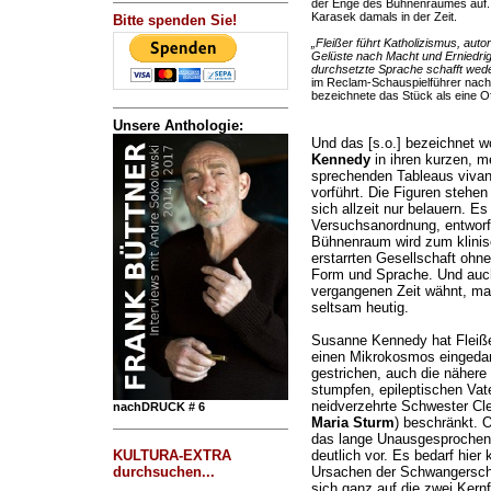
der Enge des Bühnenraumes auf
Karasek damals in der Zeit.
Bitte spenden Sie!
„Fleißer führt Katholizismus, auto
Gelüste nach Macht und Erniedrig
durchsetzte Sprache schafft wede
im Reclam-Schauspielführer nachle
bezeichnete das Stück als eine 
Unsere Anthologie:
Und das [s.o.] bezeichnet 
Kennedy
in ihren kurzen, 
sprechenden Tableaus viva
vorführt. Die Figuren stehen
sich allzeit nur belauern. Es
Versuchsanordnung, entworfe
Bühnenraum wird zum klinisc
erstarrten Gesellschaft ohne
Form und Sprache. Und auch 
vergangenen Zeit wähnt, ma
seltsam heutig.
Susanne Kennedy hat Fleißer
einen Mikrokosmos eingedam
gestrichen, auch die nähere
stumpfen, epileptischen Vate
neidverzehrte Schwester Cl
nachDRUCK # 6
Maria Sturm
) beschränkt. O
das lange Unausgesprochene
KULTURA-EXTRA
deutlich vor. Es bedarf hie
durchsuchen...
Ursachen der Schwangerscha
sich ganz auf die zwei Kernf