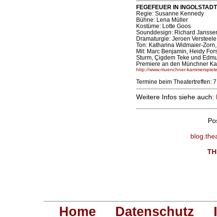
FEGEFEUER IN INGOLSTADT 
Regie: Susanne Kennedy
Bühne: Lena Müller
Kostüme: Lotte Goos
Sounddesign: Richard Jansse
Dramaturgie: Jeroen Versteele
Ton: Katharina Widmaier-Zorn,
Mit: Marc Benjamin, Heidy Fors
Sturm, Çigdem Teke und Edm
Premiere an den Münchner Ka
http://www.muenchner-kammerspiel
Termine beim Theatertreffen: 7.
Weitere Infos siehe auch:
Po
blog.the
TH
Home
Datenschutz