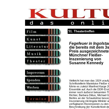
51. Theatertreffen
Fegefeuer in Ingolsta
die bereits mit dem 3s
Preis ausgezeichnete
Münchner Fleißer-
Inszenierung von
Susanne Kennedy
Vielleicht hat man das 1924 urauf
Schriftstellerin Marieluise Fleißer
führte es zuletzt Manfred Karge 2
Ensemble auf. Auch die DDR-Ersta
immer noch äußerst bekannten T
Richter, Barbara Dittus, Michael 
Berlins an der Schaubühne besorg
Inszenierung mit Angela Winkler a
verfügbaren Rezensionen zu den ge
Beschreibung der Künstlichkeit 