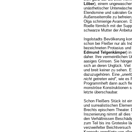
Löber
), einem ungewaschene
unästhetischer Unterwäsche,
Elendsmine und sakralen Ge
Außenseiterrolle zu befreien
Olga schmierige Avancen. 
Roelle förmlich mit der Supp
schwarze Mutter der Anbet
Ingolstadts Bevölkerung kom
schon bei Fleißer nur als In
bezeichneten Protasius und
Edmund Telgenkämper
) i
daher. Ihre vermeintlichen 
aasiges Grinsen. Sie hänge
sich an deren Unglück. Viel 
und breit keiner zu sehen. E
dazuzugehören. Eine
„unerlö
nicht getreten wird“
, wie es 
Programmheft dann auch flei
monströse Konstruktionen si
letzte überschaubar.
Schon Fleißers Stück ist ei
und surrealistischen Eleme
Brechts epischem Theater. Da
Inszenierung nimmt all dies 
den Verhältnissen Beschädi
zum Teil bis ins Groteske läc
verzweifelter Beichtversuc
Kennedy angefügte von allen