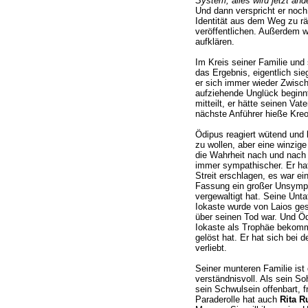
System, alles wird jetzt and
Und dann verspricht er noch
Identität aus dem Weg zu r
veröffentlichen. Außerdem w
aufklären.
Im Kreis seiner Familie und
das Ergebnis, eigentlich sie
er sich immer wieder Zwisc
aufziehende Unglück beginnt
mitteilt, er hätte seinen Vat
nächste Anführer hieße Kreo
Ödipus reagiert wütend und b
zu wollen, aber eine winzig
die Wahrheit nach und nach
immer sympathischer. Er hat 
Streit erschlagen, es war ein
Fassung ein großer Unsympa
vergewaltigt hat. Seine Unta
Iokaste wurde von Laios ges
über seinen Tod war. Und Öd
Iokaste als Trophäe bekomm
gelöst hat. Er hat sich bei d
verliebt.
Seiner munteren Familie ist
verständnisvoll. Als sein So
sein Schwulsein offenbart, f
Paraderolle hat auch
Rita R