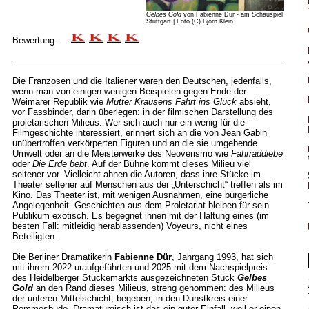
Gelbes Gold
von Fabienne Dür - am Schauspiel
Stuttgart | Foto (C) Björn Klein
Bewertung:
Die Franzosen und die Italiener waren den Deutschen, jedenfalls,
wenn man von einigen wenigen Beispielen gegen Ende der
Weimarer Republik wie
Mutter Krausens Fahrt ins Glück
absieht,
vor Fassbinder, darin überlegen: in der filmischen Darstellung des
proletarischen Milieus. Wer sich auch nur ein wenig für die
Filmgeschichte interessiert, erinnert sich an die von Jean Gabin
unübertroffen verkörperten Figuren und an die sie umgebende
Umwelt oder an die Meisterwerke des Neoverismo wie
Fahrraddiebe
oder
Die Erde bebt
. Auf der Bühne kommt dieses Milieu viel
seltener vor. Vielleicht ahnen die Autoren, dass ihre Stücke im
Theater seltener auf Menschen aus der „Unterschicht“ treffen als im
Kino. Das Theater ist, mit wenigen Ausnahmen, eine bürgerliche
Angelegenheit. Geschichten aus dem Proletariat bleiben für sein
Publikum exotisch. Es begegnet ihnen mit der Haltung eines (im
besten Fall: mitleidig herablassenden) Voyeurs, nicht eines
Beteiligten.
Die Berliner Dramatikerin
Fabienne Dür
, Jahrgang 1993, hat sich
mit ihrem 2022 uraufgeführten und 2025 mit dem Nachspielpreis
des Heidelberger Stückemarkts ausgezeichneten Stück
Gelbes
Gold
an den Rand dieses Milieus, streng genommen: des Milieus
der unteren Mittelschicht, begeben, in den Dunstkreis einer
Pommesbude. Dramaturgisch ist das ein guter Einfall, weil er einen