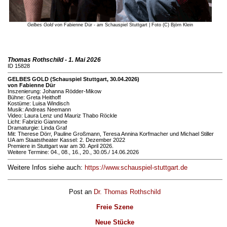
Gelbes Gold
von Fabienne Dür - am Schauspiel Stuttgart | Foto (C) Björn Klein
Thomas Rothschild - 1. Mai 2026
ID 15828
GELBES GOLD (Schauspiel Stuttgart, 30.04.2026)
von Fabienne Dür
Inszenierung: Johanna Rödder-Mikow
Bühne: Greta Heithoff
Kostüme: Luisa Windisch
Musik: Andreas Neemann
Video: Laura Lenz und Mauriz Thabo Röckle
Licht: Fabrizio Giannone
Dramaturgie: Linda Graf
Mit: Therese Dörr, Pauline Großmann, Teresa Annina Korfmacher und Michael Stiller
UA am Staatstheater Kassel: 2. Dezember 2022
Premiere in Stuttgart war am 30. April 2026.
Weitere Termine: 04., 08., 16., 20., 30.05./ 14.06.2026
Weitere Infos siehe auch:
https://www.schauspiel-stuttgart.de
Post an
Dr. Thomas Rothschild
Freie Szene
Neue Stücke