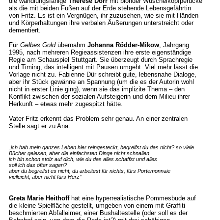
die wandlungsfähige
Therese Dörr
mit blonder Wuschelkopfperücke
als die mit beiden Füßen auf der Erde stehende Lebensgefährtin
von Fritz. Es ist ein Vergnügen, ihr zuzusehen, wie sie mit Händen
und Körperhaltungen ihre verbalen Äußerungen unterstreicht oder
dementiert.
Für
Gelbes Gold
übernahm
Johanna Rödder-Mikow
, Jahrgang
1995, nach mehreren Regieassistenzen ihre erste eigenständige
Regie am Schauspiel Stuttgart. Sie überzeugt durch Sprachregie
und Timing, das intelligent mit Pausen umgeht. Viel mehr lässt die
Vorlage nicht zu. Fabienne Dür schreibt gute, lebensnahe Dialoge,
aber ihr Stück gewänne an Spannung (um die es der Autorin wohl
nicht in erster Linie ging), wenn sie das implizite Thema – den
Konflikt zwischen der sozialen Aufsteigerin und dem Milieu ihrer
Herkunft – etwas mehr zugespitzt hätte.
Vater Fritz erkennt das Problem sehr genau. An einer zentralen
Stelle sagt er zu Ana:
„ich hab mein ganzes Leben hier reingesteckt, begreifst du das nicht? so viele
Bücher gelesen, aber die einfachsten Dinge nicht schnallen
ich bin schon stolz auf dich, wie du das alles schaffst und alles
soll ich das öfter sagen?
aber du begreifst es nicht, du arbeitest für nichts, fürs Portemonnaie
vielleicht, aber nicht fürs Herz“
Greta Marie Heithoff
hat eine hyperrealistische Pommesbude auf
die kleine Spielfläche gestellt, umgeben von einem mit Graffiti
beschmierten Abfalleimer, einer Bushaltestelle (oder soll es der