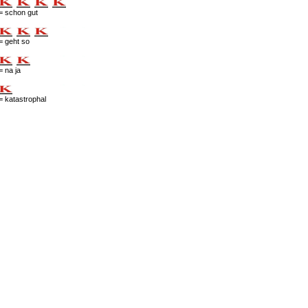
= schon gut
= geht so
= na ja
= katastrophal