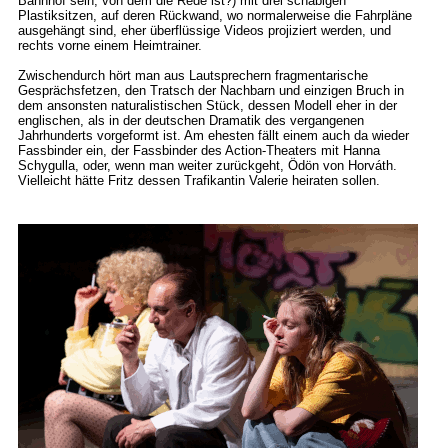
Bahnhof sein, von dem die Rede ist?) mit drei schäbigen
Plastiksitzen, auf deren Rückwand, wo normalerweise die Fahrpläne
ausgehängt sind, eher überflüssige Videos projiziert werden, und
rechts vorne einem Heimtrainer.
Zwischendurch hört man aus Lautsprechern fragmentarische
Gesprächsfetzen, den Tratsch der Nachbarn und einzigen Bruch in
dem ansonsten naturalistischen Stück, dessen Modell eher in der
englischen, als in der deutschen Dramatik des vergangenen
Jahrhunderts vorgeformt ist. Am ehesten fällt einem auch da wieder
Fassbinder ein, der Fassbinder des Action-Theaters mit Hanna
Schygulla, oder, wenn man weiter zurückgeht, Ödön von Horváth.
Vielleicht hätte Fritz dessen Trafikantin Valerie heiraten sollen.