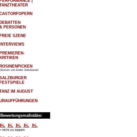
PERFORMANCE |
TANZTHEATER
CASTORFOPERN
DEBATTEN
& PERSONEN
FREIE SZENE
INTERVIEWS
PREMIEREN-
KRITIKEN
ROSINENPICKEN
Glossen von Andre Sokolowski
SALZBURGER
FESTSPIELE
TANZ IM AUGUST
URAUFFÜHRUNGEN
Bewertungsmaßstäbe:
= nicht zu toppen