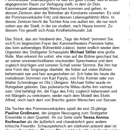
abgegrenzten Raum zur Verfügung stellt, in dem (in Dürs
Kammerspiel abwesende) Menschen kommen und gehen, in
dessen Zentrum aber die Betreiber als Konstante verweilen. Es sind
der Pommesverkäufer Fritz und dessen Lebensgefährtin Mimi. In
dieses Zentrum bricht die Tochter Ana von außen ein, die nur noch
selten aus der Stadt, in der sie studiert, nach Hause kommt. Zu
diesem Trio gesellt sich Anas Kindheitsfreundin Juli.
Das Stück, das am Vorabend des „Tags der Arbeit“ (erinnern Sie
sich?) im begrenzten Foyer des Kammertheaters Premiere hatte,
das kein aufwendiges Bühnenbild zulässt, bietet endlich wieder dem
Urgestein des Stuttgarter Schauspiels
Michael Stiller
eine große
Rolle. Man erkennt ihn sofort, ehe man auf die Bühne geschaut hat,
an seiner unverwechselbaren stockenden Sprechweise und dem
zugleich brüchigen und sonoren Schall seiner Stimme. Bei ihm hat
eine Form des Singsangs überlebt, die früher auf vielen Bühnen
beheimatet war und fast ausgestorben ist. (Ich habe bis heute die
melodiösen Stimmen von Karl Paryla, von Fritz Kortner oder von
Walter Schmidinger im Ohr.) Übrigens: Michael Stiller wurde im
Ruhrgebiet geboren. Das proletarische Milieu dürfte ihm vertraut
sein. Und befähigt ihn, die Figur des Fritz zugleich liebenswert und
mit Mängeln zu verkörpern, weder nach dem Modell des Ekels
Alfred, noch nach dem von Brechts gutem Menschen von Sezuan.
Die Tochter des Pommesverkäufers spielt die erst 25-jährige
Pauline Großmann
, der jüngste Neuzugang zum Stuttgarter
Ensemble in dem Quartett. Ihr zur Seite steht
Teresa Annina
Korfmacher
als die äußerlich und charakterlich ganz andere
kritische Freundin. Schauspielerisch am stärksten präsent aber ist