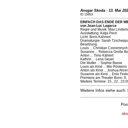
Ansgar Skoda - 13. Mai 20
ID 15853
EINFACH DAS ENDE DER WELT
von Jean-Luc Lagarce
Regie und Musik: Max Lindem
Ausstattung: Katja Pech
Licht: Boris Kahnert
Dramaturgie: Sarah Tzschepp
Besetzung:
Louis ... Christian Czeremnych
Susanne ... Rebecca Große 
Anton ... Timo Kählert
Kathrin ... Lena Geyer
Die Mutter ... Sophie Basse
Louis als Kind ... Mio Röskens
Anton als Kind ... Joshua Ahre
Susanne als Kind ... Enie Fed
Premiere am Theater Bonn: 8.
Weitere Termine: 15., 22., 23.0
Weitere Infos siehe auch:
Pos
sko