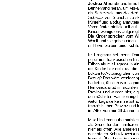
Joshua Ahrends
und
Enie
Bühnenrand heran, um vis-a
als Schicksale aus
Bel-Ami
Schwarz
von Stendhal zu ski
frühreif und altklug anmute
Vorgeführte intellektuell auf
Kinder wenigstens aufgeregt
Die Kinder sprechen vom Wil
Woolf und sie geben einen 
er Hervé Guibert einst schild
Im Programmheft nennt Dra
populären französischen Inte
Eribon als mit Lagarce in e
die Kinder hier nicht auf di
bekannte Autobiografien von
Bezug? Das wäre weniger sp
haderten, ähnlich wie Lagarc
Homosexualität im sozialen 
Provinz und wurden hier, ei
den nächsten Familienangeh
Autor Lagarce kam selbst aus
französischen Provinz und l
im Alter von nur 38 Jahren 
Max Lindemann thematisiert 
als Grund für den familiäre
niemals offen. Alle anderen 
gerichteten Schuldzuweisu
Format. Über Louis Vergange