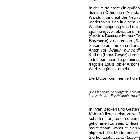
In der Mitte steht ein groß
diversen Öffnungen (Aussta
Wanduhr sind auf der Neun 
wiederholen sich in einem ko
Wiederbegegnung von Louis 
spannungsvoll abwartend, mi
(
Sophie Basse
) gibt ihrer 
Boymann
) zu erkennen:
„Da
Susanne auf ihn zu und umar
Anton vor:
„Warum nur so di
Kathrin (
Lena Geyer
) durch
indem sie über die gemeinsa
fragt sie Louis, ob er Antons
Werkzeugfabrik arbeitet.
Die Mutter kommentiert die
„Das ist deine Schwägerin Kathrin,
komische Art. Erzähl doch einfach 
In ihren Blicken und Gesten
Kählert
) liegen leise Vorwür
scharfen Ton, ob er es bere
gekommen zu sein. Er lese
meint Anton, womit er sich 
abgrenzt. Die Mutter erklärt
Sie behauptet:
„Dein Leben 