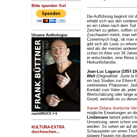
Bitte spenden Sie!
Die Aufführung beginnt mit
erhebt sich aus den vordere
es ein Leben nach dem Tod gi
Zeichen zu geben, sollten s
Zuschauerin meint, man neh
Unsere Anthologie:
Czeremnych fragt, ob man wi
gibt sich als Louis zu erkenn
wird als die meisten andere
schon im Alter von 34 Jahre
er entschieden, eine Reise 
Herkunftsfamilie.
Jean-Luc Lagarce (1957-19
Welt
(Originaltitel:
Juste la 
ein laut Studien zur Eltern-
verbreitetes Phänomen: Jede
Kontakt zum Vater ab, jeder 
Wertschätzung oder lange w
Grund, weshalb es zu diese
Xavier Dolans ikonische Ver
mögliche Erwartungen an di
nachDRUCK # 6
Lindemann
betont jedoch be
Umsetzung, wenn schon vor 
werden. So sehen wir auf de
KULTURA-EXTRA
Schauspieler um einen Tisch 
durchsuchen...
jüngere Figuren mit diverse