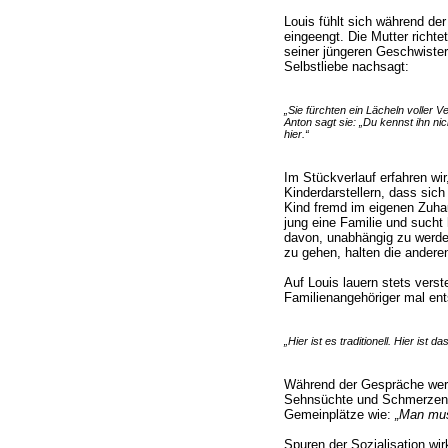
Louis fühlt sich während de
eingeengt. Die Mutter richte
seiner jüngeren Geschwister 
Selbstliebe nachsagt:
„Sie fürchten ein Lächeln voller V
Anton sagt sie: „Du kennst ihn nich
hier.“
Im Stückverlauf erfahren wi
Kinderdarstellern, dass sich 
Kind fremd im eigenen Zuhau
jung eine Familie und sucht 
davon, unabhängig zu werde
zu gehen, halten die anderen
Auf Louis lauern stets verst
Familienangehöriger mal ent
„Hier ist es traditionell. Hier ist d
Während der Gespräche wer
Sehnsüchte und Schmerzen 
Gemeinplätze wie:
„Man mus
Spuren der Sozialisation wir