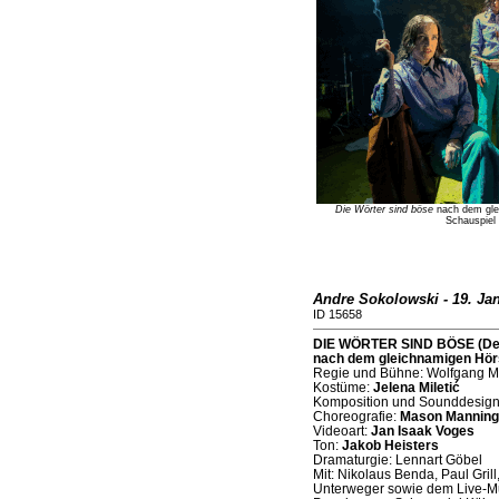
Die Wörter sind böse
nach dem glei
Schauspiel 
Andre Sokolowski - 19. Ja
ID 15658
DIE WÖRTER SIND BÖSE (Depo
nach dem gleichnamigen Hörs
Regie und Bühne: Wolfgang M
Kostüme:
Jelena Miletić
Komposition und Sounddesig
Choreografie:
Mason Manning
Videoart:
Jan Isaak Voges
Ton:
Jakob Heisters
Dramaturgie: Lennart Göbel
Mit: Nikolaus Benda, Paul Gril
Unterweger sowie dem Live-M