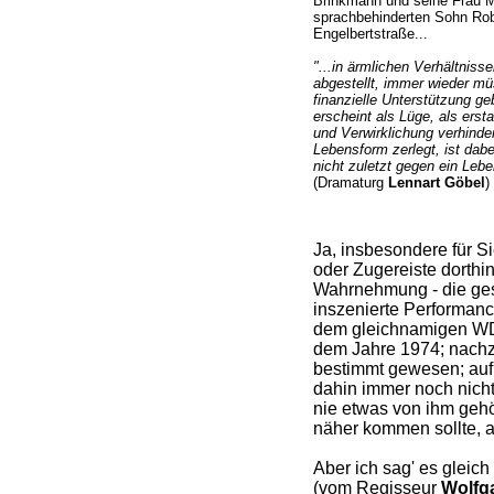
Brinkmann und seine Frau M
sprachbehinderten Sohn Robe
Engelbertstraße...
"...in ärmlichen Verhältnisse
abgestellt, immer wieder m
finanzielle Unterstützung g
erscheint als Lüge, als ersta
und Verwirklichung verhinde
Lebensform zerlegt, ist dabei
nicht zuletzt gegen ein Leb
(Dramaturg
Lennart Göbel
)
Ja, insbesondere für S
oder Zugereiste dorthin
Wahrnehmung - die ge
inszenierte Performan
dem gleichnamigen WD
dem Jahre 1974; nachz
bestimmt gewesen; auf 
dahin immer noch nich
nie etwas von ihm gehö
näher kommen sollte, al
Aber ich sag' es gleich 
(vom Regisseur
Wolfg