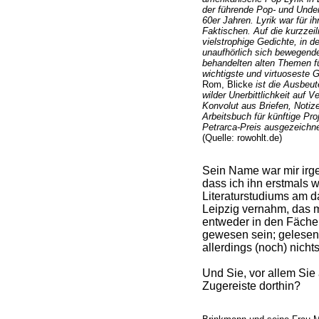
der führende Pop- und Under
60er Jahren. Lyrik war für ih
Faktischen. Auf die kurzzeil
vielstrophige Gedichte, in de
unaufhörlich sich bewegende
behandelten alten Themen fü
wichtigste und virtuoseste 
Rom, Blicke
ist die Ausbeu
wilder Unerbittlichkeit auf V
Konvolut aus Briefen, Notiz
Arbeitsbuch für künftige Pr
Petrarca-Preis ausgezeichne
(Quelle: rowohlt.de)
Sein Name war mir irge
dass ich ihn erstmals
Literaturstudiums am da
Leipzig vernahm, das m
entweder in den Fächern
gewesen sein; gelesen 
allerdings (noch) nichts
Und Sie, vor allem Sie
Zugereiste dorthin?