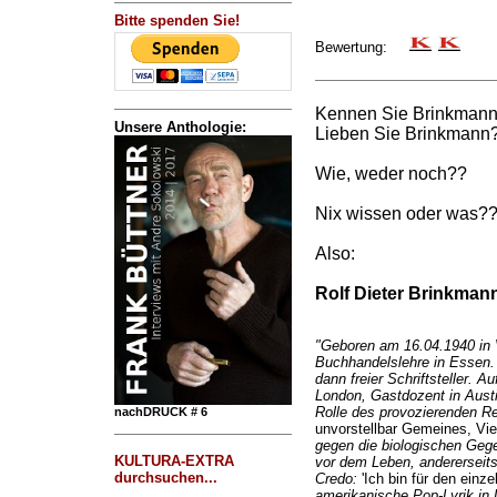
Bitte spenden Sie!
Bewertung:
Kennen Sie Brinkmann? 
Unsere Anthologie:
Lieben Sie Brinkmann
Wie, weder noch??
Nix wissen oder was?
Also:
Rolf Dieter Brinkman
"Geboren am 16.04.1940 in 
Buchhandelslehre in Essen. 
dann freier Schriftsteller. A
London, Gastdozent in Austi
Rolle des provozierenden Re
nachDRUCK # 6
unvorstellbar Gemeines, Vi
gegen die biologischen Geg
KULTURA-EXTRA
vor dem Leben, andererseit
durchsuchen...
Credo:
'Ich bin für den einze
amerikanische Pop-Lyrik in